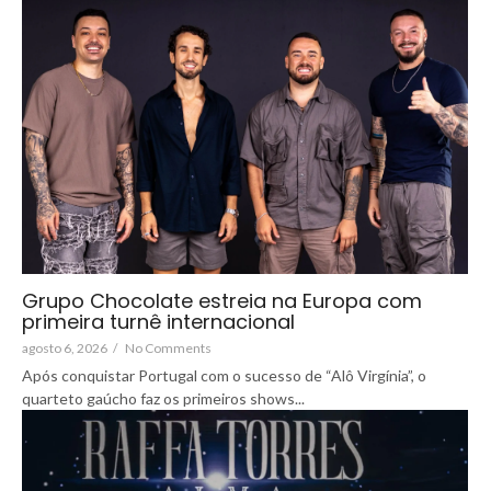
Grupo Chocolate estreia na Europa com
primeira turnê internacional
agosto 6, 2026
/
No Comments
Após conquistar Portugal com o sucesso de “Alô Virgínia”, o
quarteto gaúcho faz os primeiros shows...