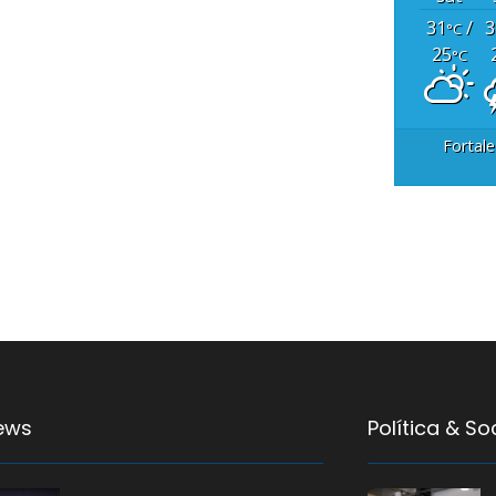
31
/
3
°C
25
°C
Fortale
ews
Política & S