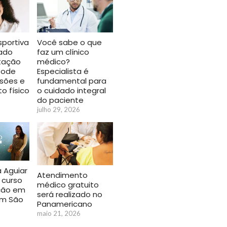
Você sabe o que
sportiva
faz um clínico
sado
médico?
tação
Especialista é
pode
fundamental para
esões e
o cuidado integral
 físico
do paciente
julho 29, 2026
a Aguiar
Atendimento
 curso
médico gratuito
ção em
será realizado no
em São
Panamericano
maio 21, 2026