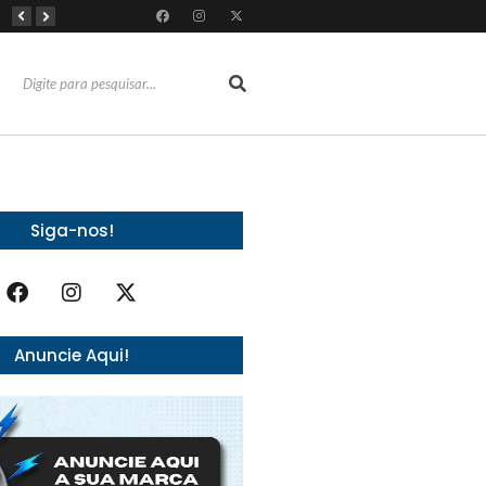
RioMar Fortaleza recebe superagenda de shows nacionais no mês dos Pais
Mês dos Pais ganha programação especial com atrações gratuitas para toda a família no Shopping Maranguape
Com 100% dos estandes comercializados, Feira Regional da Beleza reunirá mais de 500 marcas no Centro de Eventos do CE em outubro
Siga-nos!
Anuncie Aqui!