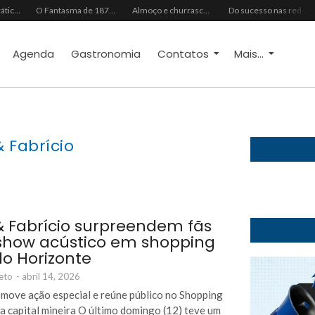
Do vaidoso ao prático: veja lista com ideias de presentes Avon para cada perfil de pai
O Fantasma de 1877 e o Alerta de 2027: O Reciprocidalismo Como Escudo Contra o Novo El NiñoPh.D. Nizomar Falcão
Almoço e churrasco de Dia dos Pais impulsionam vendas no varejo alimentar
Do sucesso nas redes sociais à revelação no cenário musical, Beniicio Abraão lança “Me Perdeu”
Agenda
Gastronomia
Contatos
Mais...
& Fabrício
& Fabrício surpreendem fãs
how acústico em shopping
lo Horizonte
eto
-
abril 14, 2026
move ação especial e reúne público no Shopping
a capital mineira O último domingo (12) teve um