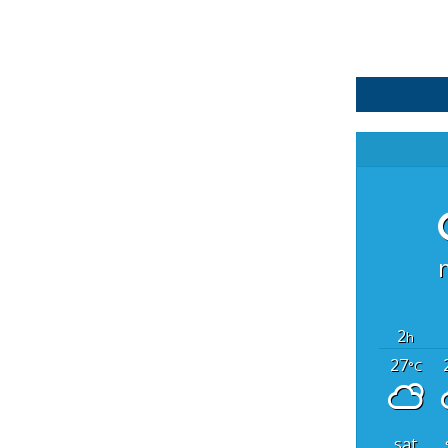
2
h
27
°C
sat