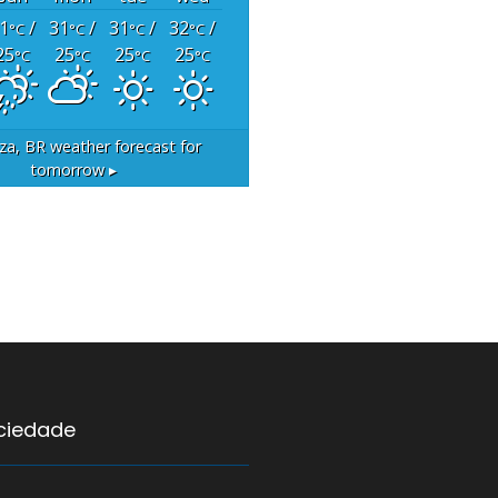
1
/
31
/
31
/
32
/
°C
°C
°C
°C
25
25
25
25
°C
°C
°C
°C
za, BR
weather forecast for
tomorrow ▸
ociedade