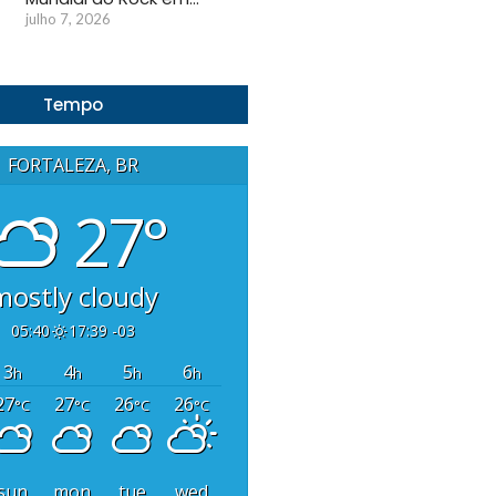
julho 7, 2026
Tempo
FORTALEZA, BR
27°
mostly cloudy
05:40
17:39 -03
3
4
5
6
h
h
h
h
27
27
26
26
°C
°C
°C
°C
sun
mon
tue
wed