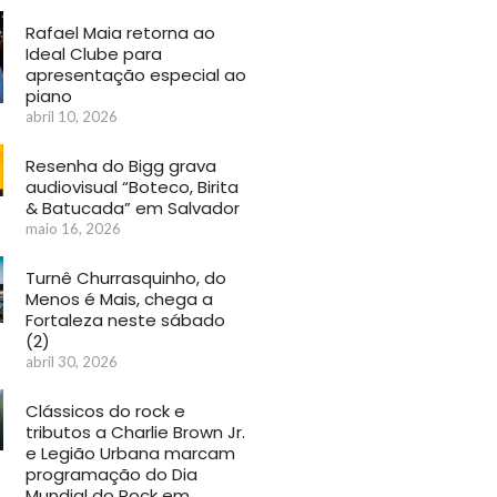
Rafael Maia retorna ao
Ideal Clube para
apresentação especial ao
piano
abril 10, 2026
Resenha do Bigg grava
audiovisual “Boteco, Birita
& Batucada” em Salvador
maio 16, 2026
Turnê Churrasquinho, do
Menos é Mais, chega a
Fortaleza neste sábado
(2)
abril 30, 2026
Clássicos do rock e
tributos a Charlie Brown Jr.
e Legião Urbana marcam
programação do Dia
Mundial do Rock em…