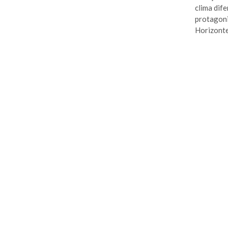
clima dif
protagoni
Horizonte,