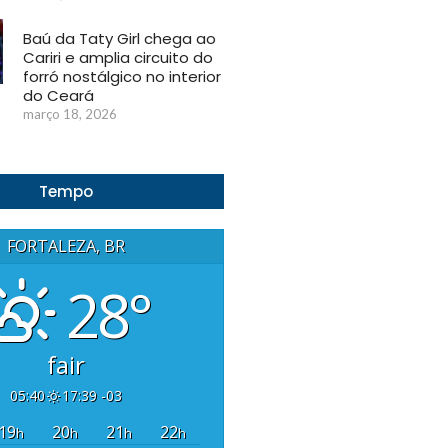
Baú da Taty Girl chega ao
Cariri e amplia circuito do
forró nostálgico no interior
do Ceará
março 18, 2026
Tempo
FORTALEZA, BR
28°
fair
05:40
17:39 -03
19
20
21
22
h
h
h
h