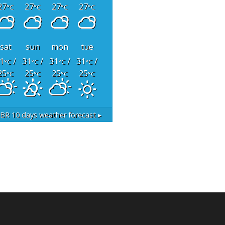
27
27
27
27
°C
°C
°C
°C
sat
sun
mon
tue
1
/
31
/
31
/
31
/
°C
°C
°C
°C
25
25
25
25
°C
°C
°C
°C
 BR
10 days weather forecast ▸