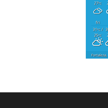
27
°C
fri
31
/
3
°C
25
°C
Fortaleza,