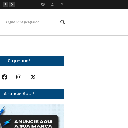
Com 100% dos estandes comercializados, Feira Regional da Beleza reunirá mais de 500 marcas no Centro de Eventos do CE em outubro
Líderes de roubo no país, Chevrolet Ônix e Prisma, Hyundai HB20 e Ford Ka enfrentam escassez de peças originais
Reconhecimentos consolidam legado do Grupo Raymundo da Fonte ao completar 80 anos
Siga-nos!
Anuncie Aqui!