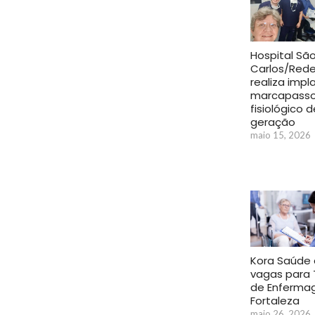
Hospital Sã
Carlos/Rede
realiza impl
marcapass
fisiológico 
geração
maio 15, 2026
Kora Saúde 
vagas para 
de Enferm
Fortaleza
maio 26, 2026