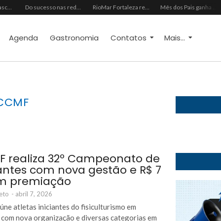
Almoço e churrasco de Dia dos Pais impulsionam vendas no varejo alimentar
Do sucesso nas redes sociais à revelação no cenário musical, Beniicio Abraão lança “Me Perdeu”
RioMar Fortaleza recebe superagenda de shows nacionais no mês dos Pais
Mês dos Pais ganha programação especial com atrações gratuitas para toda a família no Shopping Maranguape
Agenda
Gastronomia
Contatos
Mais...
CCMF
 realiza 32º Campeonato de
antes com nova gestão e R$ 7
em premiação
eto
-
abril 7, 2026
úne atletas iniciantes do fisiculturismo em
 com nova organização e diversas categorias em