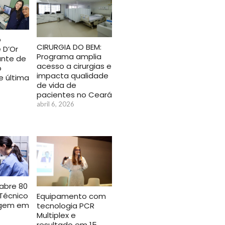
o
CIRURGIA DO BEM:
 D’Or
Programa amplia
ante de
acesso a cirurgias e
o
impacta qualidade
de última
de vida de
pacientes no Ceará
abril 6, 2026
abre 80
Técnico
Equipamento com
agem em
tecnologia PCR
Multiplex e
resultado em 15