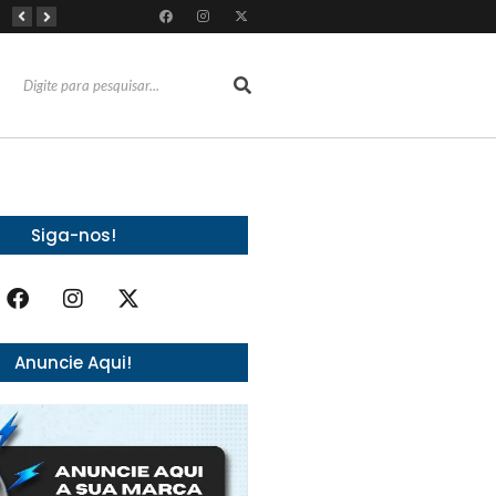
Do sucesso nas redes sociais à revelação no cenário musical, Beniicio Abraão lança “Me Perdeu”
RioMar Fortaleza recebe superagenda de shows nacionais no mês dos Pais
Mês dos Pais ganha programação especial com atrações gratuitas para toda a família no Shopping Maranguape
Siga-nos!
Anuncie Aqui!