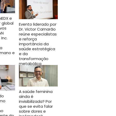
NEDX e
r global
Evento liderado por
ivos
Dr. Victor Camarão
AN
reúne especialistas
 Inc.
e reforça
importância da
ra
saúde estratégica
umano e
e da
transformação
metabólica
abril 14, 2026
A saúde feminina
do
ainda é
omo
invisibilizada? Por
que se evita falar
mo
sobre dores e
iante do