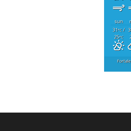
sun
31
/
3
°C
25
°C
Fortale