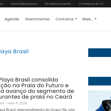
Ideal Clube promove programação especial para celebrar o Dia dos Pais com música, gastronomia e lazer para toda a família
Do vaidoso ao prático: veja lista com ideias de presentes Avon para cada perfil de pai
O Fantasma de 1877 e o Alerta de 2027: O Reciprocidalismo Como Escudo Contra o Novo El NiñoPh.D. Nizomar Falcão
Almoço e churrasco de Dia dos Pais impulsionam vendas no varejo alimentar
Agenda
Gastronomia
Contatos
Mais...
laya Brasil
Playa Brasil consolida
ção na Praia do Futuro e
ça avanço do segmento de
urantes de praia no Ceará
eto
-
maio 4, 2026
aya Brasil, empreendimento do Grupo Illa, vem