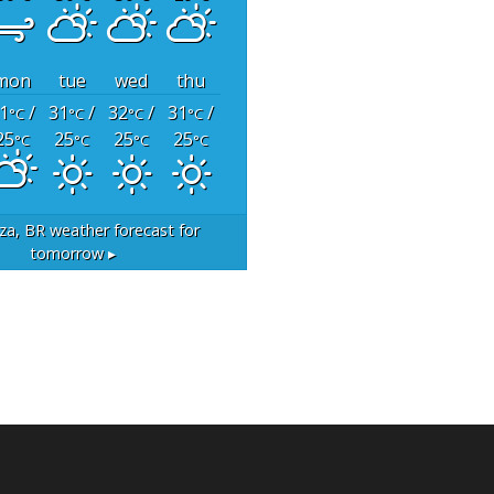
mon
tue
wed
thu
1
/
31
/
32
/
31
/
°C
°C
°C
°C
25
25
25
25
°C
°C
°C
°C
za, BR
weather forecast for
tomorrow ▸