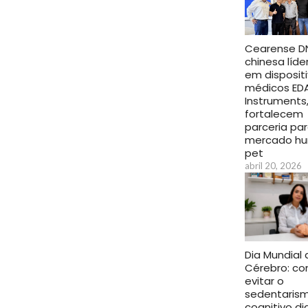
Cearense D
chinesa líde
em disposit
médicos ED
Instruments,
fortalecem
parceria pa
mercado h
pet
abril 20, 2026
Dia Mundial 
Cérebro: c
evitar o
sedentaris
cognitivo d