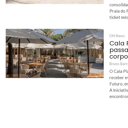
consolida
Praia do 
ticket méd
DN News
Cala 
passa
corpo
Bruno Barr
O Cala Pl
receber e
Futuro, e
A iniciat
encontros