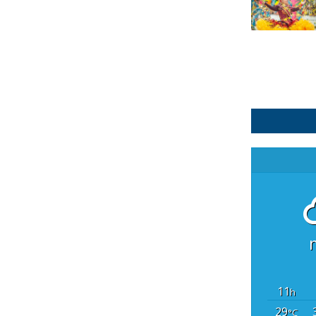
11
h
29
°C