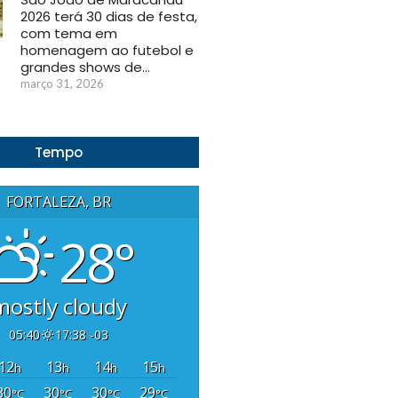
2026 terá 30 dias de festa,
com tema em
homenagem ao futebol e
grandes shows de…
março 31, 2026
Tempo
FORTALEZA, BR
28°
mostly cloudy
05:40
17:38 -03
12
13
14
15
h
h
h
h
30
30
30
29
°C
°C
°C
°C