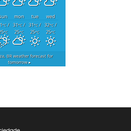
sun
mon
tue
wed
1
/
31
/
31
/
32
/
°C
°C
°C
°C
25
25
25
25
°C
°C
°C
°C
za, BR
weather forecast for
tomorrow ▸
ociedade