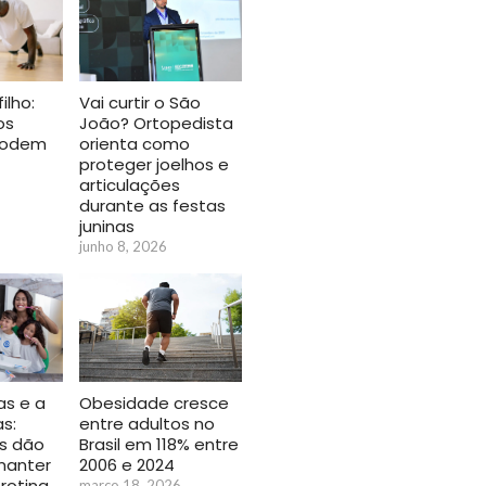
ilho:
Vai curtir o São
os
João? Ortopedista
podem
orienta como
proteger joelhos e
articulações
durante as festas
juninas
junho 8, 2026
as e a
Obesidade cresce
as:
entre adultos no
as dão
Brasil em 118% entre
manter
2006 e 2024
rotina
março 18, 2026