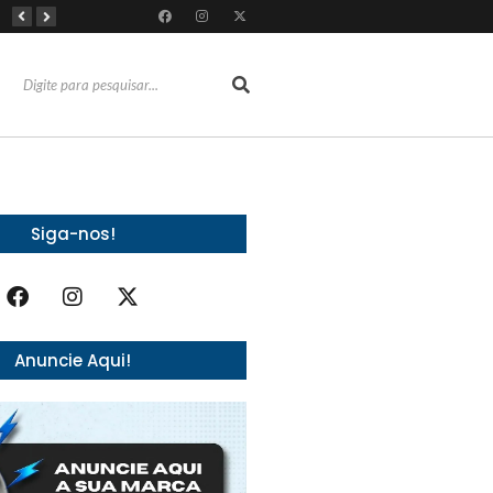
RioMar Fortaleza recebe superagenda de shows nacionais no mês dos Pais
Mês dos Pais ganha programação especial com atrações gratuitas para toda a família no Shopping Maranguape
Com 100% dos estandes comercializados, Feira Regional da Beleza reunirá mais de 500 marcas no Centro de Eventos do CE em outubro
Siga-nos!
Anuncie Aqui!