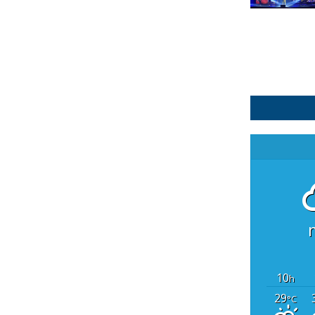
10
h
29
°C