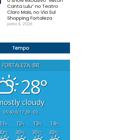
o show exclusivo “Milton
Canta Lulu” no Teatro
Claro Mais, no Via Sul
Shopping Fortaleza
junho 6, 2026
Tempo
FORTALEZA, BR
28°
mostly cloudy
05:40
17:39 -03
11
12
13
14
h
h
h
h
30
30
30
30
°C
°C
°C
°C