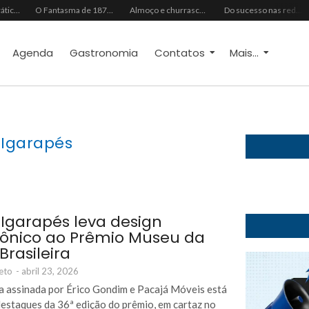
Do vaidoso ao prático: veja lista com ideias de presentes Avon para cada perfil de pai
O Fantasma de 1877 e o Alerta de 2027: O Reciprocidalismo Como Escudo Contra o Novo El NiñoPh.D. Nizomar Falcão
Almoço e churrasco de Dia dos Pais impulsionam vendas no varejo alimentar
Do sucesso nas redes sociais à revelação no cenário musical, Beniicio Abraão lança “Me Perdeu”
Agenda
Gastronomia
Contatos
Mais...
 Igarapés
 Igarapés leva design
nico ao Prêmio Museu da
Brasileira
eto
-
abril 23, 2026
ra assinada por Érico Gondim e Pacajá Móveis está
destaques da 36ª edição do prêmio, em cartaz no