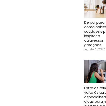
De pai para f
como hábit
saudáveis 
inspirar e
atravessar
gerações
agosto 6, 2026
Entre as féri
volta às aul
especialist
dicas para 
a saúde e a 