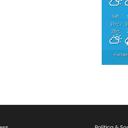
sat
31
/
3
°C
26
°C
Fortale
ews
Política & S