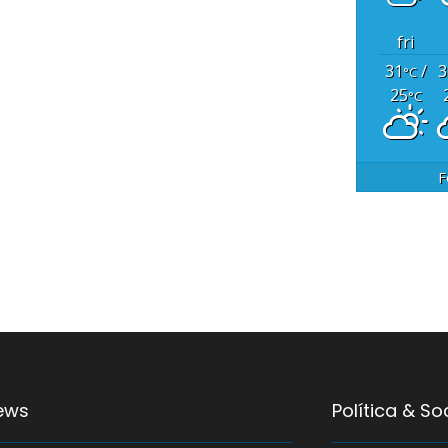
fri
31
/
3
°C
25
°C
F
ews
Política & S