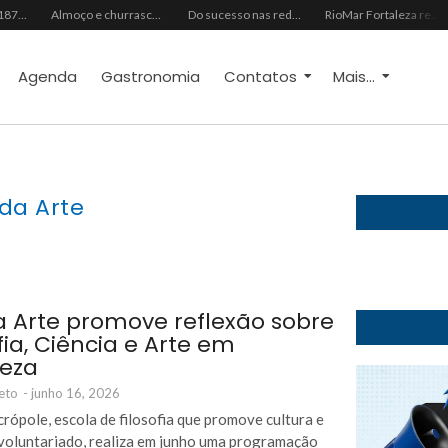
O Fantasma de 1877 e o Alerta de 2027: O Reciprocidalismo Como Escudo Contra o Novo El NiñoPh.D. Nizomar Falcão
Almoço e churrasco de Dia dos Pais impulsionam vendas no varejo alimentar
Do sucesso nas redes sociais à revelação no cenário musical, Beniicio Abraão lança “Me Perdeu”
RioMar Fortaleza recebe superagenda de shows nacionais no mês dos Pais
Agenda
Gastronomia
Contatos
Mais...
 da Arte
a Arte promove reflexão sobre
fia, Ciência e Arte em
leza
eto
-
junho 16, 2026
rópole, escola de filosofia que promove cultura e
 voluntariado, realiza em junho uma programação