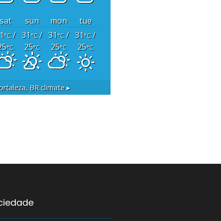
sat
sun
mon
tue
1
/
31
/
31
/
31
/
°C
°C
°C
°C
25
25
25
25
°C
°C
°C
°C
ortaleza, BR
climate ▸
ociedade