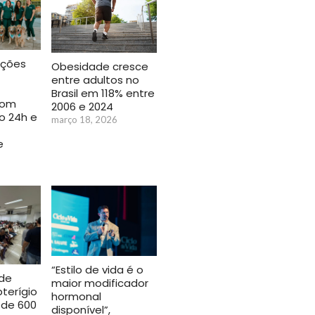
uções
Obesidade cresce
entre adultos no
Brasil em 118% entre
com
2006 e 2024
o 24h e
março 18, 2026
e
“Estilo de vida é o
de
maior modificador
terígio
hormonal
 de 600
disponível”,