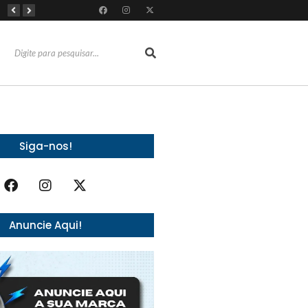
Mês dos Pais ganha programação especial com atrações gratuitas para toda a família no Shopping Maranguape
Com 100% dos estandes comercializados, Feira Regional da Beleza reunirá mais de 500 marcas no Centro de Eventos do CE em outubro
Líderes de roubo no país, Chevrolet Ônix e Prisma, Hyundai HB20 e Ford Ka enfrentam escassez de peças originais
Siga-nos!
Anuncie Aqui!