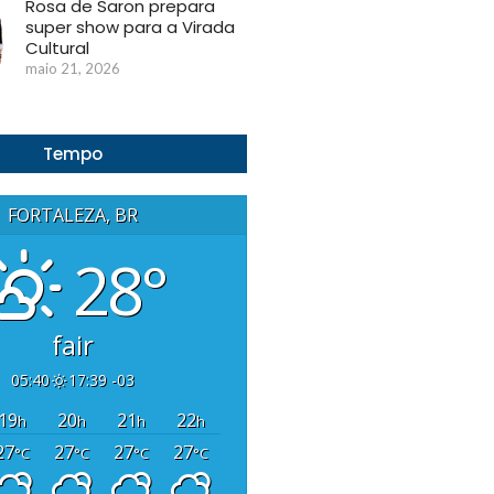
Rosa de Saron prepara
super show para a Virada
Cultural
maio 21, 2026
Tempo
FORTALEZA, BR
28°
fair
05:40
17:39 -03
19
20
21
22
h
h
h
h
27
27
27
27
°C
°C
°C
°C