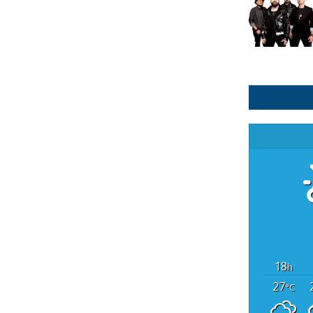
18
h
27
°C