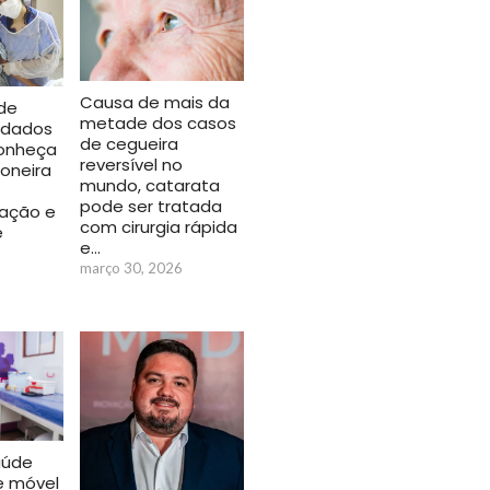
Causa de mais da
de
metade dos casos
idados
de cegueira
conheça
reversível no
ioneira
mundo, catarata
pode ser tratada
zação e
com cirurgia rápida
e
e…
março 30, 2026
aúde
e móvel