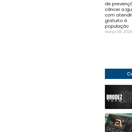
de prevenç
câncer a Ig
com atendi
gratuito à
população
março 18, 202
Co