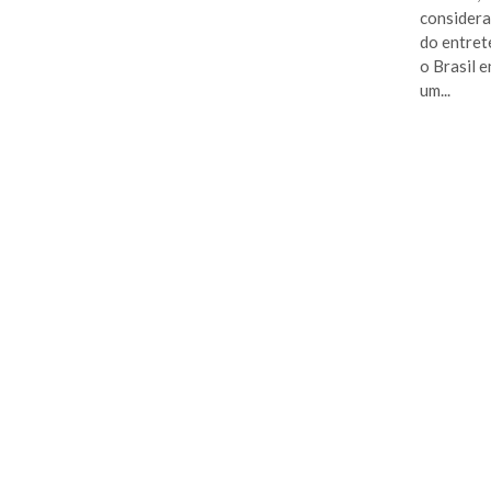
considera
do entret
o Brasil 
um...