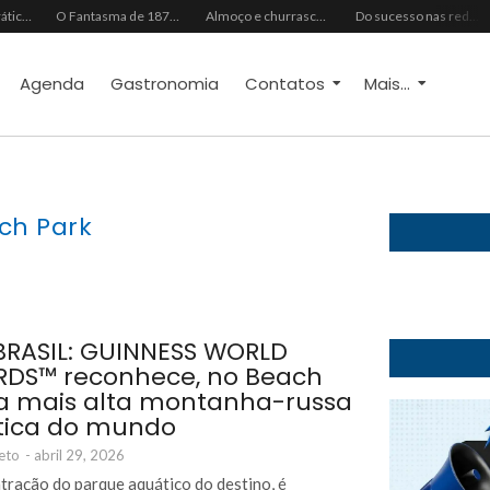
Do vaidoso ao prático: veja lista com ideias de presentes Avon para cada perfil de pai
O Fantasma de 1877 e o Alerta de 2027: O Reciprocidalismo Como Escudo Contra o Novo El NiñoPh.D. Nizomar Falcão
Almoço e churrasco de Dia dos Pais impulsionam vendas no varejo alimentar
Do sucesso nas redes sociais à revelação no cenário musical, Beniicio Abraão lança “Me Perdeu”
Agenda
Gastronomia
Contatos
Mais...
ch Park
BRASIL: GUINNESS WORLD
DS™️ reconhece, no Beach
 a mais alta montanha-russa
tica do mundo
eto
-
abril 29, 2026
 atração do parque aquático do destino, é