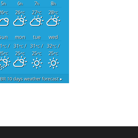
5
6
7
8
h
h
h
h
26
26
27
28
°C
°C
°C
°C
sun
mon
tue
wed
1
/
31
/
31
/
32
/
°C
°C
°C
°C
25
25
25
25
°C
°C
°C
°C
 BR
10 days weather forecast ▸