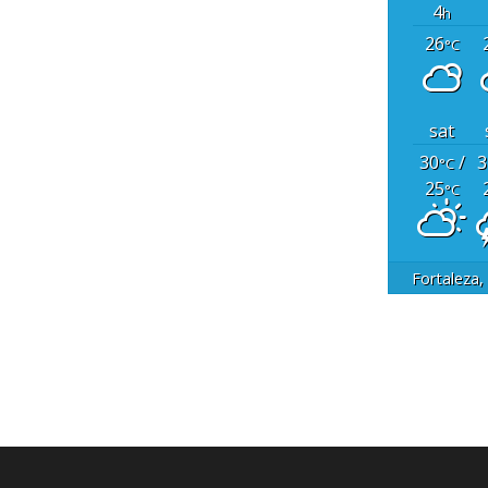
4
h
26
°C
sat
30
/
3
°C
25
°C
Fortaleza,