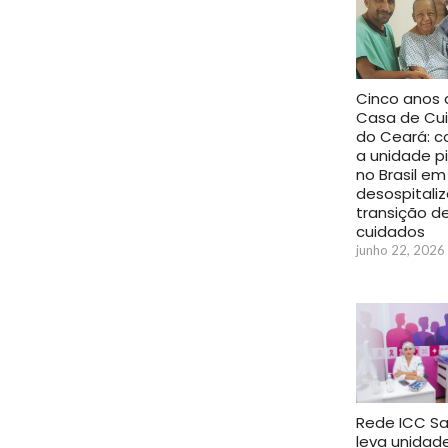
Cinco anos 
Casa de Cu
do Ceará: 
a unidade p
no Brasil em
desospitali
transição d
cuidados
junho 22, 2026
Rede ICC S
leva unidad