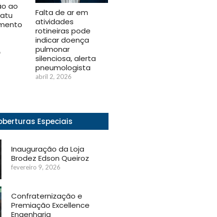
ão ao
Falta de ar em
uatu
atividades
mento
rotineiras pode
indicar doença
pulmonar
6
silenciosa, alerta
pneumologista
abril 2, 2026
berturas Especiais
Inauguração da Loja
Brodez Edson Queiroz
fevereiro 9, 2026
Confraternização e
Premiação Excellence
Engenharia