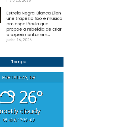
maio 13, 2026
Estrela Negra: Bianca Ellen
une trapézio fixo e música
em espetáculo que
propõe a rebeldia de criar
e experimentar em…
junho 16, 2026
Tempo
FORTALEZA, BR
26°
mostly cloudy
05:40
17:39 -03