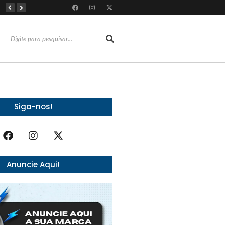
RioMar Fortaleza recebe superagenda de shows nacionais no mês dos Pais
Mês dos Pais ganha programação especial com atrações gratuitas para toda a família no Shopping Maranguape
Com 100% dos estandes comercializados, Feira Regional da Beleza reunirá mais de 500 marcas no Centro de Eventos do CE em outubro
Siga-nos!
Anuncie Aqui!