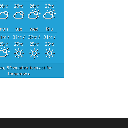
26
26
26
27
°C
°C
°C
°C
mon
tue
wed
thu
1
/
31
/
32
/
31
/
°C
°C
°C
°C
25
25
25
25
°C
°C
°C
°C
za, BR
weather forecast for
tomorrow ▸