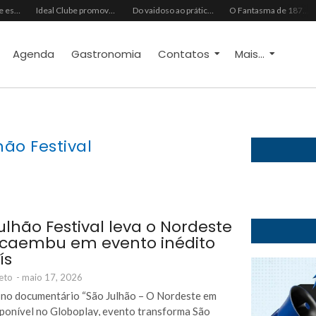
Grupo Chocolate estreia na Europa com primeira turnê internacional
Ideal Clube promove programação especial para celebrar o Dia dos Pais com música, gastronomia e lazer para toda a família
Do vaidoso ao prático: veja lista com ideias de presentes Avon para cada perfil de pai
O Fantasma de 1877 e o Alerta de 2027: O Reciprocidalismo Como Escudo Contra o Novo El NiñoPh.D. Nizomar Falcão
Agenda
Gastronomia
Contatos
Mais...
hão Festival
ulhão Festival leva o Nordeste
caembu em evento inédito
ís
eto
-
maio 17, 2026
 no documentário “São Julhão – O Nordeste em
isponível no Globoplay, evento transforma São