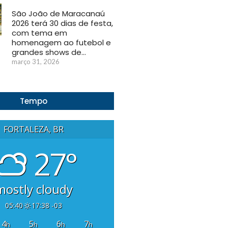
São João de Maracanaú
2026 terá 30 dias de festa,
com tema em
homenagem ao futebol e
grandes shows de…
março 31, 2026
Tempo
FORTALEZA, BR
27°
mostly cloudy
05:40
17:38 -03
4
5
6
7
h
h
h
h