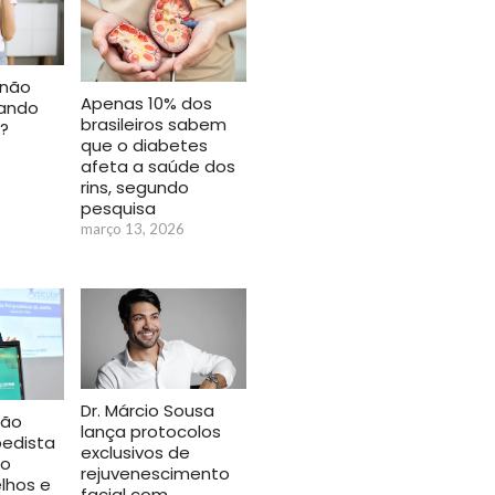
 não
Apenas 10% dos
uando
brasileiros sabem
r?
que o diabetes
afeta a saúde dos
rins, segundo
pesquisa
março 13, 2026
Dr. Márcio Sousa
São
lança protocolos
edista
exclusivos de
mo
rejuvenescimento
lhos e
facial com