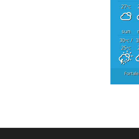
27
°C
sun
30
/
3
°C
25
°C
Fortale