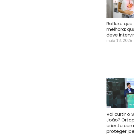
Refluxo que
melhora: q
deve intervi
maio 18, 2026
Vai curtir o 
João? Ortop
orienta co
proteger joe