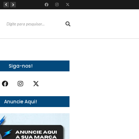
Almoço e churrasco de Dia dos Pais impulsionam vendas no varejo alimentar
Do sucesso nas redes sociais à revelação no cenário musical, Beniicio Abraão lança “Me Perdeu”
RioMar Fortaleza recebe superagenda de shows nacionais no mês dos Pais
Siga-nos!
Anuncie Aqui!