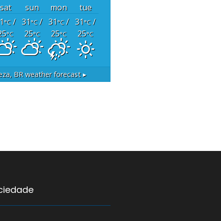
sat
sun
mon
tue
1
/
31
/
31
/
31
/
°C
°C
°C
°C
25
25
25
25
°C
°C
°C
°C
eza, BR
weather forecast ▸
ociedade