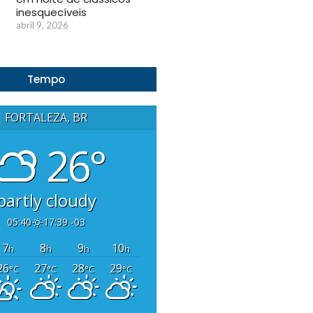
inesquecíveis
abril 9, 2026
Tempo
FORTALEZA, BR
26°
partly cloudy
05:40
17:39 -03
7
8
9
10
h
h
h
h
26
27
28
29
°C
°C
°C
°C