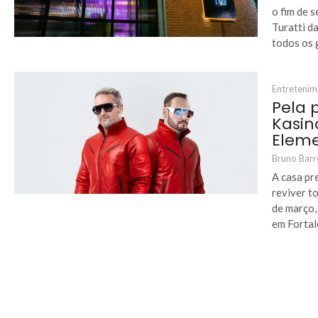
o fim de 
Turatti d
todos os g
Entreteni
Pela 
Kasin
Elem
Bruno Barr
A casa pr
reviver t
de março,
em Fortal