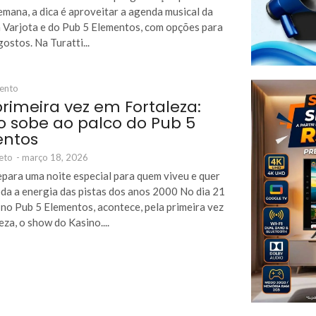
semana, a dica é aproveitar a agenda musical da
a Varjota e do Pub 5 Elementos, com opções para
ostos. Na Turatti...
mento
primeira vez em Fortaleza:
o sobe ao palco do Pub 5
entos
eto
-
março 18, 2026
epara uma noite especial para quem viveu e quer
oda a energia das pistas dos anos 2000 No dia 21
 no Pub 5 Elementos, acontece, pela primeira vez
eza, o show do Kasino....