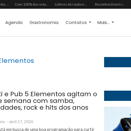
Mês dos Pais ganha programação especial com atrações gratuitas para toda a família no Shopping Maranguape
Com 100% dos estandes comercializados, Feira Regional da Beleza reunirá mais de 500 marcas no Centro de Eventos do CE em outubro
Líderes de roubo no país, Chevrolet Ônix e Prisma, Hyundai HB20 e Ford Ka enfrentam escassez de peças originais
Reconhecimentos consolidam legado do Grupo Raymundo da Fonte ao completar 80 anos
Agenda
Gastronomia
Contatos
Mais...
Elementos
ti e Pub 5 Elementos agitam o
de semana com samba,
lidades, rock e hits dos anos
eto
-
abril 17, 2026
stá em busca de uma boa programação para curtir