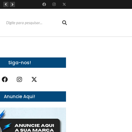
Dia Mundial da Amamentação inspira programação da SOCEP durante o Agosto Dourado e reforça importância do apoio contínuo às mães
Dia dos Pais: Grupo Alchymist transforma data em experiência com aventura, gastronomia e lazer em família
Torresmofest anima o fim de semana do Dia dos Pais no RioMar Kennedy
Siga-nos!
Anuncie Aqui!