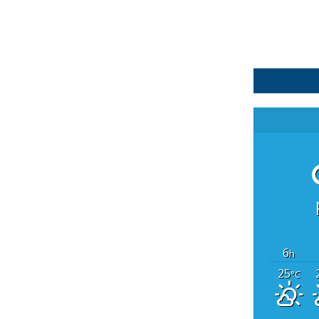
6
h
25
°C