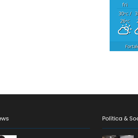
fri
30
/
3
°C
26
°C
Fortal
ews
Política & S