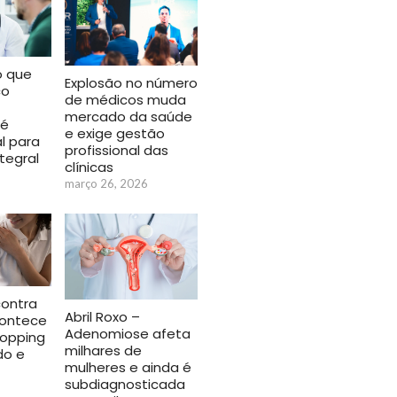
o que
Explosão no número
co
de médicos muda
mercado da saúde
 é
e exige gestão
l para
profissional das
tegral
clínicas
março 26, 2026
contra
Abril Roxo –
contece
Adenomiose afeta
hopping
milhares de
do e
mulheres e ainda é
subdiagnosticada