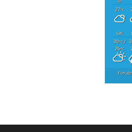
1
h
27
°C
sat
30
/
3
°C
26
°C
Fortale