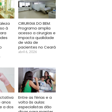
CIRURGIA DO BEM:
aleza
Programa amplia
so à
acesso a cirurgias e
ara
impacta qualidade
ades
de vida de
pacientes no Ceará
o
abril 6, 2026
6
ctativa
Entre as férias e a
e anos
volta às aulas:
e a dos
especialistas dão
dicas para manter