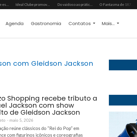
Grupo Chocolate estreia na Europa com primeira turnê internacional
Ideal Clube promove programação especial para celebrar o Dia dos Pais com música, gastronomia e lazer para toda a família
Do vaidoso ao prático: veja lista com ideias de presentes Avon para cada perfil de pai
O Fantasma de 1877 e o Alerta de 2027: O Reciprocidalismo Como Escudo Contra o Novo El NiñoPh.D. Nizomar Falcão
Agenda
Gastronomia
Contatos
Mais...
kson com Gleidson Jackson
zo Shopping recebe tributo a
el Jackson com show
ito de Gleidson Jackson
eto
-
maio 5, 2026
ção reúne clássicos do “Rei do Pop” em
ce com figurinos icônicos e coreografias