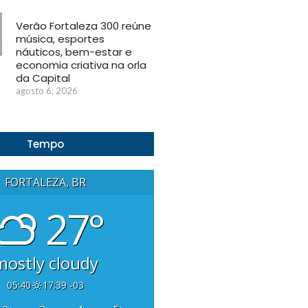
Verão Fortaleza 300 reúne
música, esportes
náuticos, bem-estar e
economia criativa na orla
da Capital
agosto 6, 2026
Tempo
FORTALEZA, BR
27°
mostly cloudy
05:40
17:39 -03