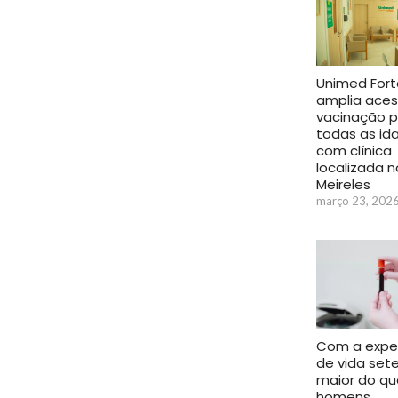
Unimed Fort
amplia aces
vacinação p
todas as id
com clínica
localizada n
Meireles
março 23, 202
Com a expe
de vida set
maior do qu
homens,