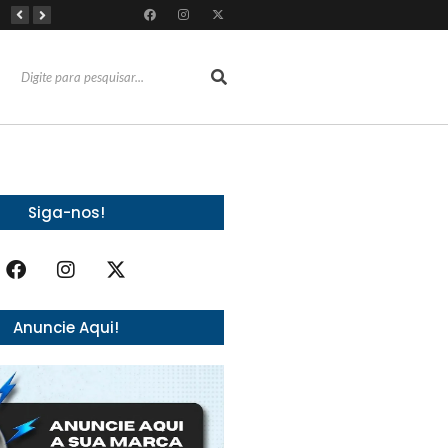
Almoço e churrasco de Dia dos Pais impulsionam vendas no varejo alimentar
Do sucesso nas redes sociais à revelação no cenário musical, Beniicio Abraão lança “Me Perdeu”
RioMar Fortaleza recebe superagenda de shows nacionais no mês dos Pais
Siga-nos!
Anuncie Aqui!