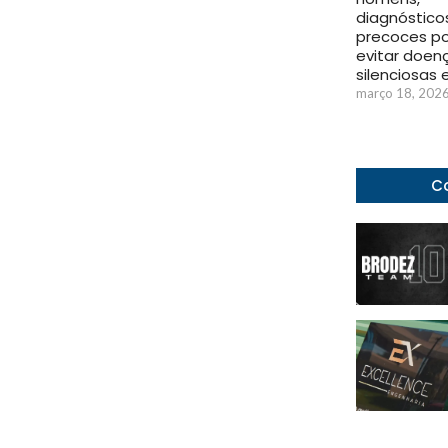
diagnóstico
precoces 
evitar doen
silenciosas
março 18, 202
Co