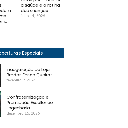
s
a saúde e a rotina
podem
das crianças
ças
julho 14, 2026
 em…
6
berturas Especiais
Inauguração da Loja
Brodez Edson Queiroz
fevereiro 9, 2026
Confraternização e
Premiação Excellence
Engenharia
dezembro 15, 2025