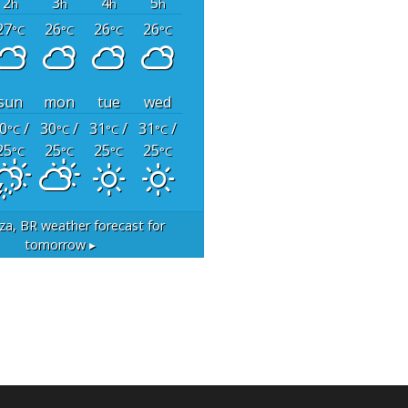
2
3
4
5
h
h
h
h
27
26
26
26
°C
°C
°C
°C
sun
mon
tue
wed
0
/
30
/
31
/
31
/
°C
°C
°C
°C
25
25
25
25
°C
°C
°C
°C
za, BR
weather forecast for
tomorrow ▸