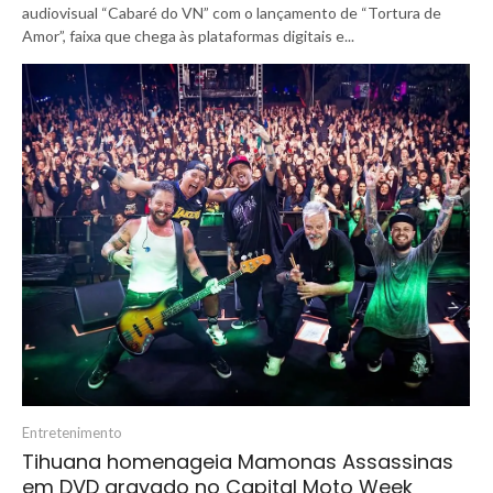
audiovisual “Cabaré do VN” com o lançamento de “Tortura de
Amor”, faixa que chega às plataformas digitais e...
Entretenimento
Tihuana homenageia Mamonas Assassinas
em DVD gravado no Capital Moto Week