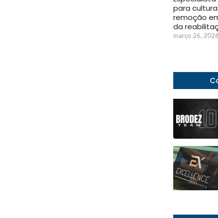
para cultura
remoção em
da reabilita
março 26, 202
Co