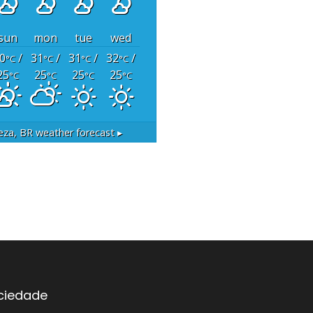
sun
mon
tue
wed
0
/
31
/
31
/
32
/
°C
°C
°C
°C
25
25
25
25
°C
°C
°C
°C
eza, BR
weather forecast ▸
ociedade