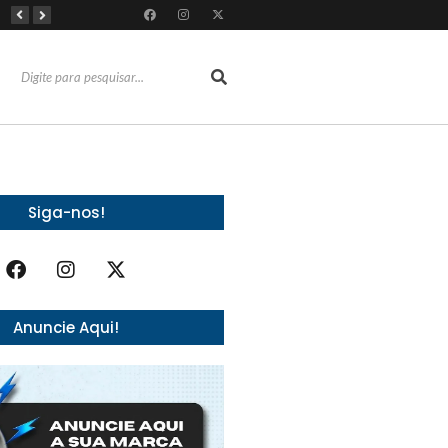
Do sucesso nas redes sociais à revelação no cenário musical, Beniicio Abraão lança “Me Perdeu”
RioMar Fortaleza recebe superagenda de shows nacionais no mês dos Pais
Mês dos Pais ganha programação especial com atrações gratuitas para toda a família no Shopping Maranguape
Siga-nos!
Anuncie Aqui!