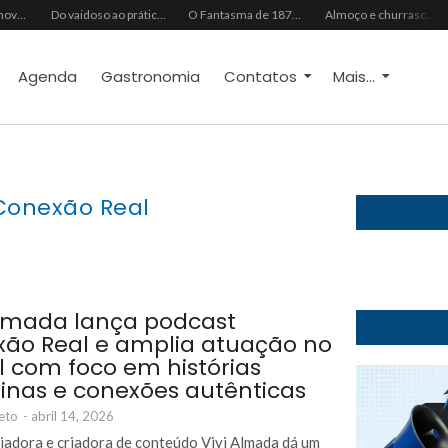
Ideal Clube promove programação especial para celebrar o Dia dos Pais com música, gastronomia e lazer para toda a família
Do vaidoso ao prático: veja lista com ideias de presentes Avon para cada perfil de pai
O Fantasma de 1877 e o Alerta de 2027: O Reciprocidalismo Como Escudo Contra o Novo El NiñoPh.D. Nizomar Falcão
Almoço e churrasco de Dia dos Pais impulsionam vendas no varejo alimentar
Agenda
Gastronomia
Contatos
Mais...
Conexão Real
Almada lança podcast
ão Real e amplia atuação no
al com foco em histórias
inas e conexões autênticas
eto
-
abril 14, 2026
ciadora e criadora de conteúdo Vivi Almada dá um