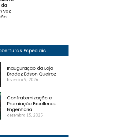
 da
 vez
ção
6
berturas Especiais
Inauguração da Loja
Brodez Edson Queiroz
fevereiro 9, 2026
Confraternização e
Premiação Excellence
Engenharia
dezembro 15, 2025