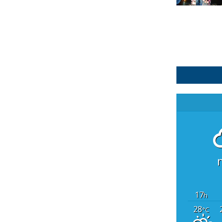
17
h
28
°C