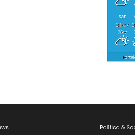
sat
31
/
3
°C
26
°C
Fortal
ews
Política & S