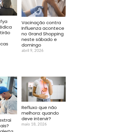
Afya
Vacinação contra
édica
Influenza acontece
tirão
no Grand Shopping
neste sábado e
icas
domingo
abril 9, 2026
Refluxo que não
melhora: quando
deve intervir?
extrai
maio 18, 2026
ais?
 alerta