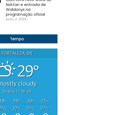
Nattan e entrada de
Waldonys na
programação oficial
junho 2, 2026
Tempo
FORTALEZA, BR
29°
mostly cloudy
05:40
17:39 -03
18
19
20
21
h
h
h
h
27
27
27
27
°C
°C
°C
°C