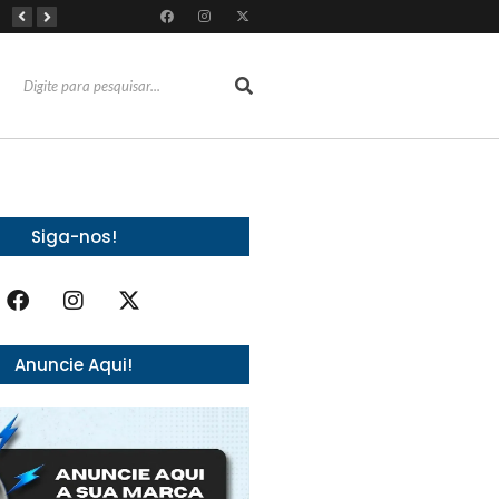
Almoço e churrasco de Dia dos Pais impulsionam vendas no varejo alimentar
Do sucesso nas redes sociais à revelação no cenário musical, Beniicio Abraão lança “Me Perdeu”
RioMar Fortaleza recebe superagenda de shows nacionais no mês dos Pais
Siga-nos!
Anuncie Aqui!