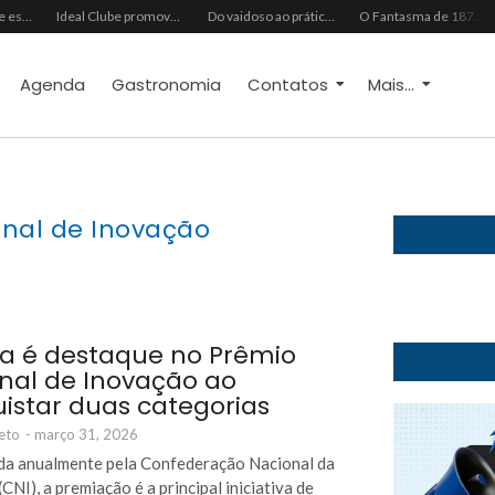
Grupo Chocolate estreia na Europa com primeira turnê internacional
Ideal Clube promove programação especial para celebrar o Dia dos Pais com música, gastronomia e lazer para toda a família
Do vaidoso ao prático: veja lista com ideias de presentes Avon para cada perfil de pai
O Fantasma de 1877 e o Alerta de 2027: O Reciprocidalismo Como Escudo Contra o Novo El NiñoPh.D. Nizomar Falcão
Agenda
Gastronomia
Contatos
Mais...
nal de Inovação
a é destaque no Prêmio
nal de Inovação ao
istar duas categorias
eto
-
março 31, 2026
da anualmente pela Confederação Nacional da
(CNI), a premiação é a principal iniciativa de