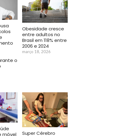
ousa
Obesidade cresce
colos
entre adultos no
e
Brasil em 118% entre
imento
2006 e 2024
março 18, 2026
urante o
o
aúde
Super Cérebro
e móvel