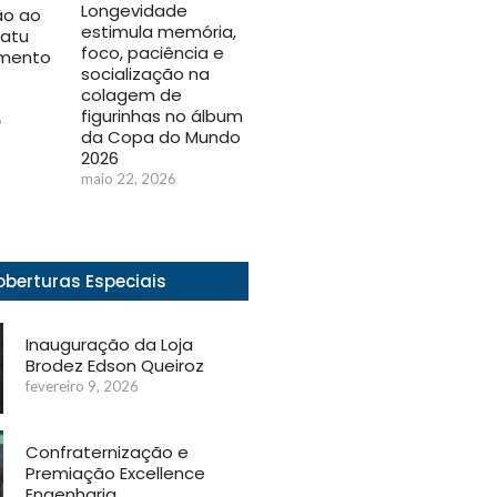
Longevidade
ão ao
estimula memória,
uatu
foco, paciência e
mento
socialização na
colagem de
figurinhas no álbum
6
da Copa do Mundo
2026
maio 22, 2026
berturas Especiais
Inauguração da Loja
Brodez Edson Queiroz
fevereiro 9, 2026
Confraternização e
Premiação Excellence
Engenharia