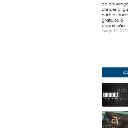
de prevenç
câncer a Ig
com atendi
gratuito à
população
março 18, 202
Co