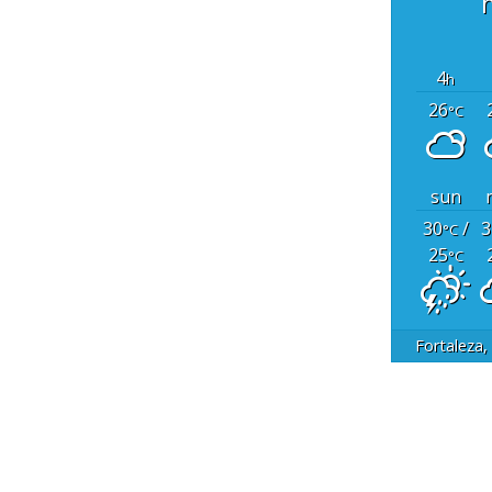
4
h
26
°C
sun
30
/
3
°C
25
°C
Fortaleza,