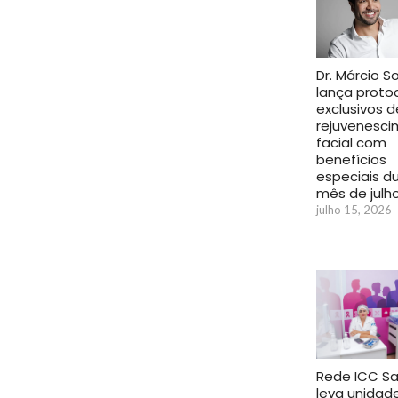
Dr. Márcio S
lança proto
exclusivos d
rejuvenesc
facial com
benefícios
especiais d
mês de julh
julho 15, 2026
Rede ICC S
leva unidad