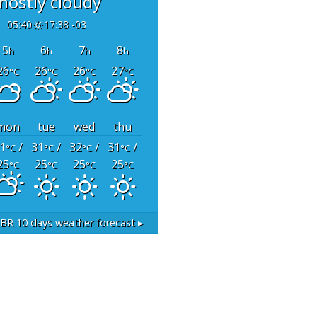
mostly cloudy
05:40
17:38 -03
5
6
7
8
h
h
h
h
26
26
26
27
°C
°C
°C
°C
mon
tue
wed
thu
1
/
31
/
32
/
31
/
°C
°C
°C
°C
25
25
25
25
°C
°C
°C
°C
 BR
10 days weather forecast ▸