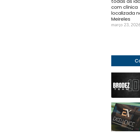
todas as id
com clínica
localizada n
Meireles
março 23, 202
Co