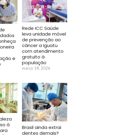
Rede ICC Saúde
de
leva unidade móvel
idados
de prevenção ao
conheça
câncer a Iguatu
ioneira
com atendimento
gratuito à
zação e
população
e
março 18, 2026
aleza
so à
Brasil ainda extrai
ara
dentes demais?