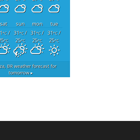
sat
sun
mon
tue
1
/
31
/
31
/
31
/
°C
°C
°C
°C
25
25
25
25
°C
°C
°C
°C
za, BR
weather forecast for
tomorrow ▸