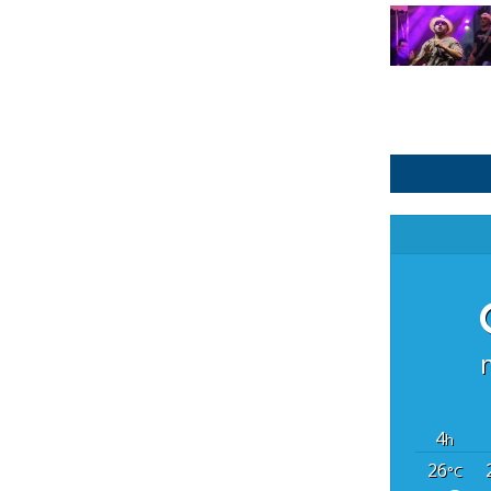
4
h
26
°C