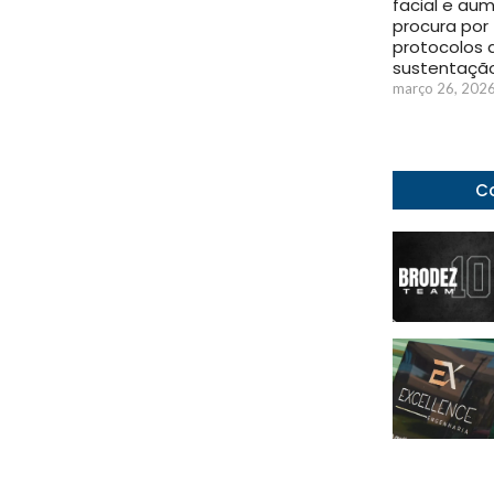
facial e au
procura por
protocolos 
sustentaçã
março 26, 202
Co