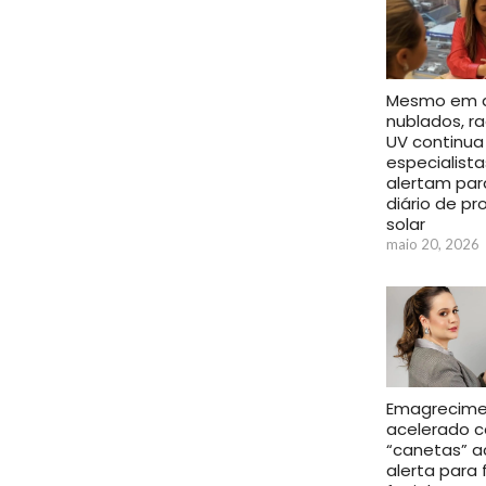
Mesmo em d
nublados, r
UV continua 
especialista
alertam par
diário de pr
solar
maio 20, 2026
Emagrecim
acelerado 
“canetas” 
alerta para 