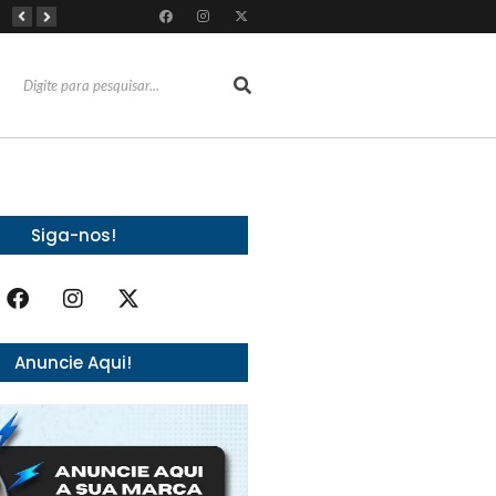
Almoço e churrasco de Dia dos Pais impulsionam vendas no varejo alimentar
Do sucesso nas redes sociais à revelação no cenário musical, Beniicio Abraão lança “Me Perdeu”
RioMar Fortaleza recebe superagenda de shows nacionais no mês dos Pais
Siga-nos!
Anuncie Aqui!