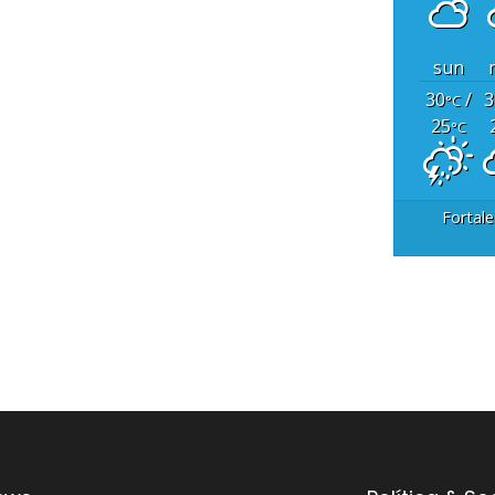
sun
30
/
3
°C
25
°C
Fortale