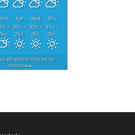
mon
tue
wed
thu
1
/
31
/
32
/
31
/
°C
°C
°C
°C
25
25
25
25
°C
°C
°C
°C
za, BR
weather forecast for
tomorrow ▸