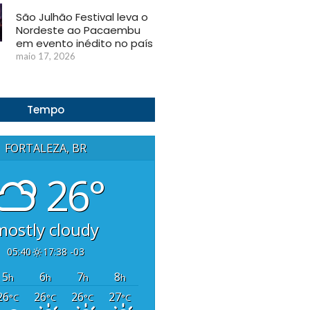
São Julhão Festival leva o
Nordeste ao Pacaembu
em evento inédito no país
maio 17, 2026
Tempo
FORTALEZA, BR
26°
mostly cloudy
05:40
17:38 -03
5
6
7
8
h
h
h
h
26
26
26
27
°C
°C
°C
°C