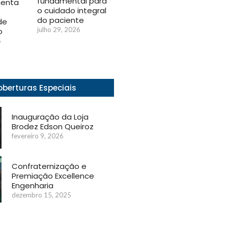
fundamental para
menta
o cuidado integral
do paciente
de
julho 29, 2026
o
6
berturas Especiais
Inauguração da Loja
Brodez Edson Queiroz
fevereiro 9, 2026
Confraternização e
Premiação Excellence
Engenharia
dezembro 15, 2025