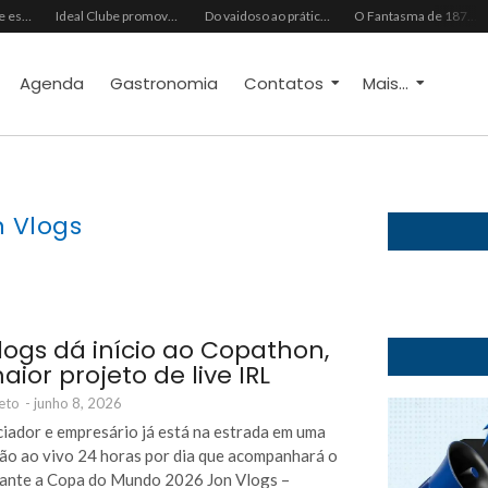
Grupo Chocolate estreia na Europa com primeira turnê internacional
Ideal Clube promove programação especial para celebrar o Dia dos Pais com música, gastronomia e lazer para toda a família
Do vaidoso ao prático: veja lista com ideias de presentes Avon para cada perfil de pai
O Fantasma de 1877 e o Alerta de 2027: O Reciprocidalismo Como Escudo Contra o Novo El NiñoPh.D. Nizomar Falcão
Agenda
Gastronomia
Contatos
Mais...
 Vlogs
logs dá início ao Copathon,
aior projeto de live IRL
eto
-
junho 8, 2026
ciador e empresário já está na estrada em uma
ão ao vivo 24 horas por dia que acompanhará o
rante a Copa do Mundo 2026 Jon Vlogs –