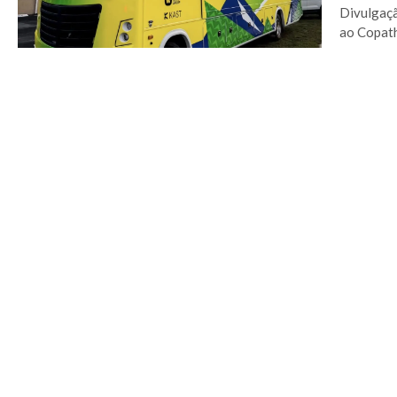
Divulgaçã
ao Copath