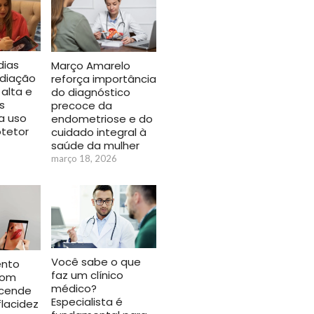
ias
Março Amarelo
adiação
reforça importância
alta e
do diagnóstico
s
precoce da
a uso
endometriose e do
otetor
cuidado integral à
saúde da mulher
março 18, 2026
Você sabe o que
ento
faz um clínico
com
médico?
acende
Especialista é
flacidez