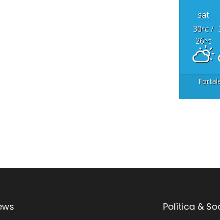
sat
30
/
°C
26
°C
Fortal
ews
Política & S