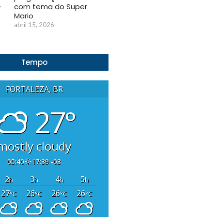
com tema do Super
Mario
abril 15, 2026
Tempo
FORTALEZA, BR
27°
mostly cloudy
05:40
17:39 -03
2
3
4
5
h
h
h
h
27
26
26
26
°C
°C
°C
°C