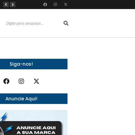
Almoço e churrasco de Dia dos Pais impulsionam vendas no varejo alimentar
Do sucesso nas redes sociais à revelação no cenário musical, Beniicio Abraão lança “Me Perdeu”
RioMar Fortaleza recebe superagenda de shows nacionais no mês dos Pais
Siga-nos!
Anuncie Aqui!