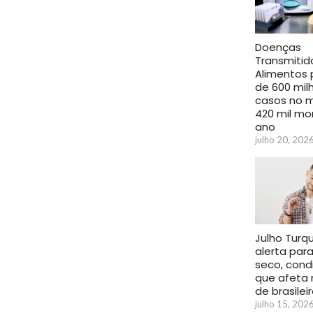
Doenças
Transmitid
Alimentos
de 600 mil
casos no 
420 mil mo
ano
julho 20, 202
Julho Turq
alerta para
seco, cond
que afeta 
de brasilei
julho 15, 202