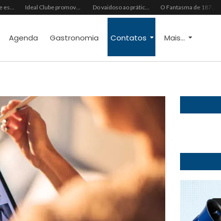
Grupo Chocolate estreia na Europa com primeira turnê internacional
Ideal Clube promove programação especial para celebrar o Dia dos Pais com música, gastronomia e lazer para toda a família
Do vaidoso ao prático: veja lista com ideias de presentes Avon para cada perfil de pai
O Fantasma de 1877 e o Alerta de 2027: O Reciprocidalismo Como Escudo Contra o Novo El NiñoPh.D. Nizomar Falcão
Agenda
Gastronomia
Contatos
Mais...