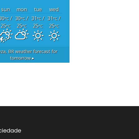
sun
mon
tue
wed
30
/
30
/
31
/
31
/
°C
°C
°C
°C
25
25
25
25
°C
°C
°C
°C
eza, BR
weather forecast for
tomorrow ▸
ociedade