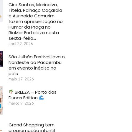
Ciro Santos, Marinalva,
Titela, Palhaço Caçarola
e Aurineide Camurim
fazem apresentação no
Humor da Praça no
RioMar Fortaleza nesta
sexta-feira…
abril 22, 2026
São Julhão Festival leva o
Nordeste ao Pacaembu
em evento inédito no
país
maio 17, 2026
BREEZA – Porto das
Dunas Edition
março 9, 2026
Grand Shopping tem
programação infantil