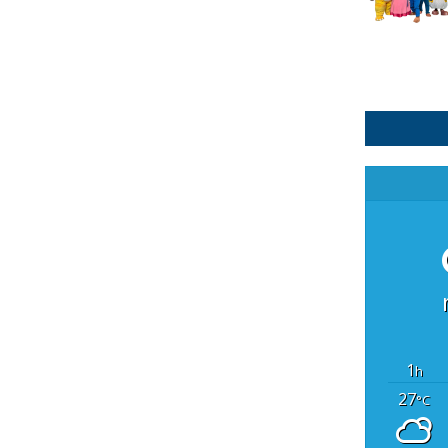
1
h
27
°C