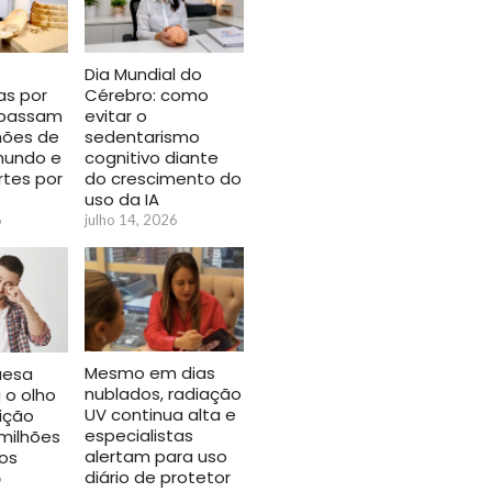
Dia Mundial do
Cérebro: como
as por
evitar o
 passam
sedentarismo
hões de
cognitivo diante
mundo e
do crescimento do
rtes por
uso da IA
julho 14, 2026
6
Mesmo em dias
uesa
nublados, radiação
 o olho
UV continua alta e
ição
especialistas
milhões
alertam para uso
ros
diário de protetor
6