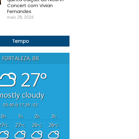
Concert com Vivian
Fernandes
maio 28, 2026
Tempo
FORTALEZA, BR
27°
mostly cloudy
05:40
17:39 -03
0
1
2
3
h
h
h
h
27
27
26
26
°C
°C
°C
°C