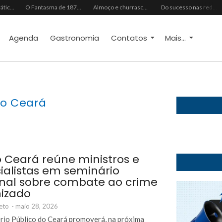
Do vaidoso ao prático: veja lista com ideias de presentes Avon para cada perfil de pai
O Fantasma de 1877 e o Alerta de 2027: O Reciprocidalismo Como Escudo Contra o Novo El NiñoPh.D. Nizomar Falcão
Almoço e churrasco de Dia dos Pais impulsionam vendas no varejo alimentar
Do sucesso nas redes sociais à revelação no cenário musical, Beniicio Abraão lança “Me Perdeu”
Agenda
Gastronomia
Contatos
Mais...
o Ceará
 Ceará reúne ministros e
ialistas em seminário
nal sobre combate ao crime
izado
eto
-
maio 28, 2026
rio Público do Ceará promoverá, na próxima