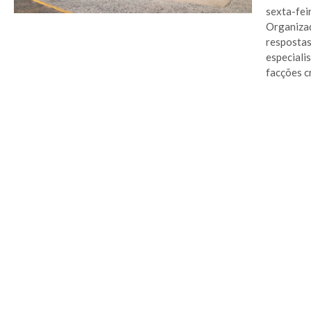
sexta-fei
Organizad
respostas
especiali
facções cr