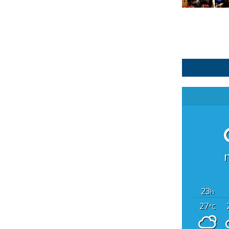
23
h
27
°C