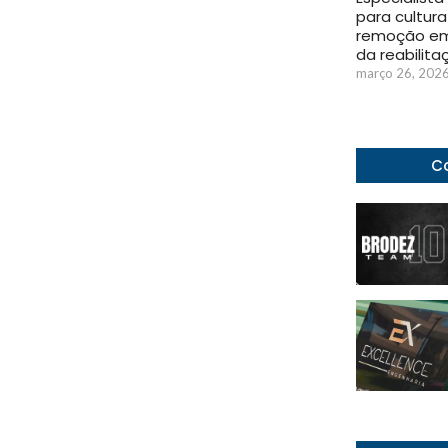
para cultura
remoção em
da reabilita
março 26, 202
Co