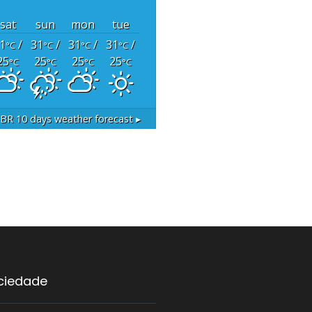
sat
sun
mon
tue
1
/
31
/
31
/
31
/
°C
°C
°C
°C
25
25
25
25
°C
°C
°C
°C
 BR
10 days weather forecast ▸
ociedade