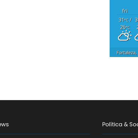
fri
31
/
3
°C
26
°C
Fortaleza,
ews
Política & S