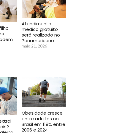
Atendimento
ilho:
médico gratuito
os
será realizado no
podem
Panamericano
maio 21, 2026
Obesidade cresce
entre adultos no
extrai
Brasil em 118% entre
ais?
2006 e 2024
 alerta