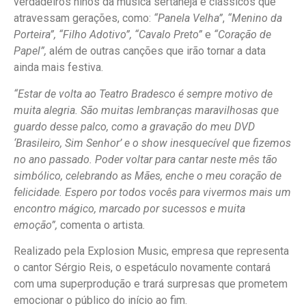
verdadeiros hinos da música sertaneja e clássicos que
atravessam gerações, como:
“Panela Velha”
,
“Menino da
Porteira”, “Filho Adotivo”, “Cavalo Preto”
e
“Coração de
Papel”,
além de outras canções que irão tornar a data
ainda mais festiva.
“Estar de volta ao Teatro Bradesco é sempre motivo de
muita alegria. São muitas lembranças maravilhosas que
guardo desse palco, como a gravação do meu DVD
‘Brasileiro, Sim Senhor’ e o show inesquecível que fizemos
no ano passado. Poder voltar para cantar neste mês tão
simbólico, celebrando as Mães, enche o meu coração de
felicidade. Espero por todos vocês para vivermos mais um
encontro mágico, marcado por sucessos e muita
emoção”,
comenta o artista.
Realizado pela Explosion Music, empresa que representa
o cantor Sérgio Reis, o espetáculo novamente contará
com uma superprodução e trará surpresas que prometem
emocionar o público do início ao fim.