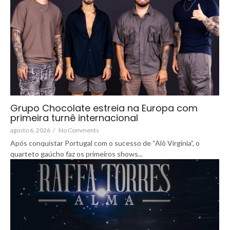
Grupo Chocolate estreia na Europa com
primeira turnê internacional
agosto 6, 2026
/
No Comments
Após conquistar Portugal com o sucesso de “Alô Virgínia”, o
quarteto gaúcho faz os primeiros shows...