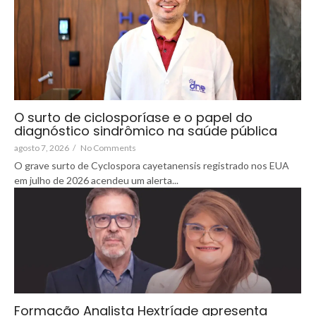
O surto de ciclosporíase e o papel do
diagnóstico sindrômico na saúde pública
agosto 7, 2026
/
No Comments
O grave surto de Cyclospora cayetanensis registrado nos EUA
em julho de 2026 acendeu um alerta...
Formação Analista Hextríade apresenta