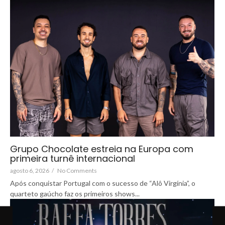
Grupo Chocolate estreia na Europa com
primeira turnê internacional
agosto 6, 2026
/
No Comments
Após conquistar Portugal com o sucesso de “Alô Virgínia”, o
quarteto gaúcho faz os primeiros shows...