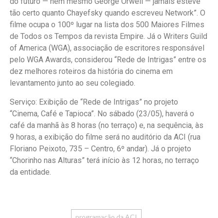
do futuro — nem mesmo George Orwell — jamais esteve
tão certo quanto Chayefsky quando escreveu Network”. O
filme ocupa o 100º lugar na lista dos 500 Maiores Filmes
de Todos os Tempos da revista Empire. Já o Writers Guild
of America (WGA), associação de escritores responsável
pelo WGA Awards, considerou “Rede de Intrigas” entre os
dez melhores roteiros da história do cinema em
levantamento junto ao seu colegiado.
Serviço: Exibição de “Rede de Intrigas” no projeto
“Cinema, Café e Tapioca”. No sábado (23/05), haverá o
café da manhã às 8 horas (no terraço) e, na sequência, às
9 horas, a exibição do filme será no auditório da ACI (rua
Floriano Peixoto, 735 – Centro, 6º andar). Já o projeto
“Chorinho nas Alturas” terá início às 12 horas, no terraço
da entidade.
programação da ACI