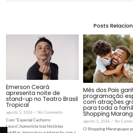
Posts Relacio
Emerson Ceará
Mês dos Pais gan
apresenta noite de
programação esp
stand-up no Teatro Brasil
com atrações gra
Tropical
para toda a famíl
Shopping Maran
agosto 5, 2026
/
No Comments
Com “Especial Cachorro
agosto 5, 2026
/
No Comm
Louco”, humorista traz histórias
O Shopping Maranguape p
inéditas, improvisos e interação com a