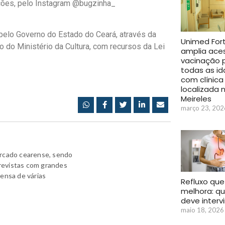
ões, pelo Instagram @bugzinha_
 pelo Governo do Estado do Ceará, através da
Unimed For
o do Ministério da Cultura, com recursos da Lei
amplia ace
vacinação 
todas as i
com clínica
localizada 
Meireles
março 23, 202
ercado cearense, sendo
revistas com grandes
rensa de várias
Refluxo que
melhora: q
deve intervi
maio 18, 2026