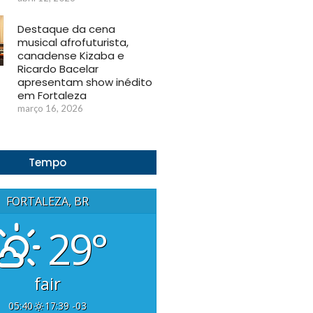
Destaque da cena
musical afrofuturista,
canadense Kizaba e
Ricardo Bacelar
apresentam show inédito
em Fortaleza
março 16, 2026
Tempo
FORTALEZA, BR
29°
fair
05:40
17:39 -03