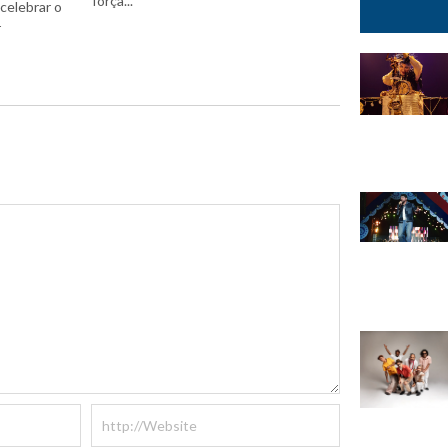
força...
celebrar o
r