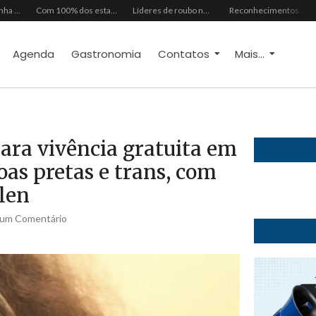
Mês dos Pais ganha programação especial com atrações gratuitas para toda a família no Shopping Maranguape
Com 100% dos estandes comercializados, Feira Regional da Beleza reunirá mais de 500 marcas no Centro de Eventos do CE em outubro
Líderes de roubo no país, Chevrolet Ônix e Prisma, Hyundai HB20 e Ford Ka enfrentam escassez de peças originais
Reconhecimentos consolidam legado do Grupo Raymundo da Fonte ao completar 80 anos
Agenda
Gastronomia
Contatos
Mais...
para vivência gratuita em
oas pretas e trans, com
len
um Comentário