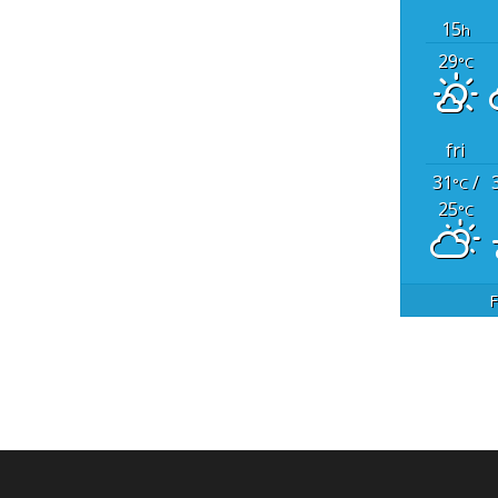
15
h
29
°C
fri
31
/
°C
25
°C
F