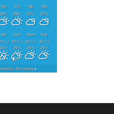
16
17
18
19
h
h
h
h
29
28
27
27
°C
°C
°C
°C
sat
sun
mon
tue
31
/
31
/
31
/
31
/
°C
°C
°C
°C
25
25
25
25
°C
°C
°C
°C
ortaleza, BR
climate ▸