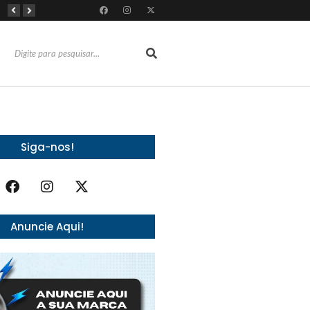
Dia Mundial da Amamentação inspira programação da SOCEP durante o Agosto Dourado e reforça importância do apoio contínuo às mães
Dia dos Pais: Grupo Alchymist transforma data em experiência com aventura, gastronomia e lazer em família
Torresmofest anima o fim de semana do Dia dos Pais no RioMar Kennedy
Siga-nos!
Anuncie Aqui!