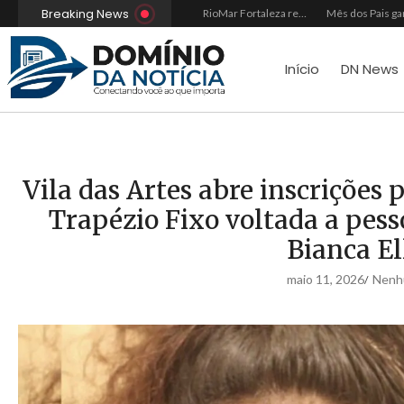
Breaking News
Alliance entrega Horizon Pedro Maria Souto e celebra história de trabalho e integridade
Do sucesso nas redes sociais à revelação no cenário musical, Beniicio Abraão lança “Me Perdeu”
RioMar Fortaleza recebe superagenda de shows nacionais no mês dos Pais
Início
DN News
Vila das Artes abre inscrições 
Trapézio Fixo voltada a pess
Bianca El
maio 11, 2026
Nenh
/