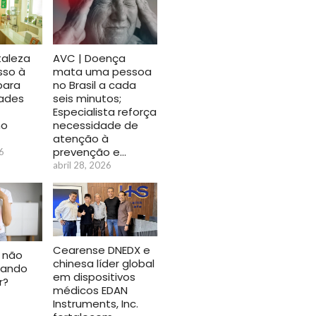
taleza
AVC | Doença
sso à
mata uma pessoa
para
no Brasil a cada
dades
seis minutos;
Especialista reforça
no
necessidade de
atenção à
prevenção e…
6
abril 28, 2026
Cearense DNEDX e
 não
chinesa líder global
uando
em dispositivos
r?
médicos EDAN
Instruments, Inc.