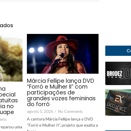
nados
C
Márcia Fellipe lança DVD
“Forró e Mulher II” com
ha
participações de
ecial
grandes vozes femininas
tuitas
do forró
ia no
guape
agosto 5, 2026
/
No Comments
A cantora Márcia Fellipe lança o DVD
ents
“Forró e Mulher II”, projeto que exalta a
reparou uma