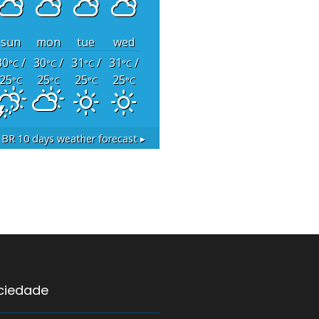
sun
mon
tue
wed
30
/
30
/
31
/
31
/
°C
°C
°C
°C
25
25
25
25
°C
°C
°C
°C
, BR
10 days weather forecast ▸
ociedade