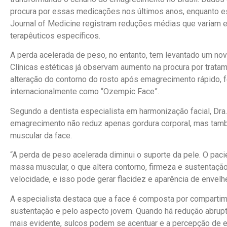
procura por essas medicações nos últimos anos, enquanto e
Journal of Medicine registram reduções médias que variam 
terapêuticos específicos.
A perda acelerada de peso, no entanto, tem levantado um novo
Clínicas estéticas já observam aumento na procura por trata
alteração do contorno do rosto após emagrecimento rápido,
internacionalmente como “Ozempic Face”.
Segundo a dentista especialista em harmonização facial, Dra
emagrecimento não reduz apenas gordura corporal, mas també
muscular da face.
“A perda de peso acelerada diminui o suporte da pele. O paci
massa muscular, o que altera contorno, firmeza e sustentaç
velocidade, e isso pode gerar flacidez e aparência de envelh
A especialista destaca que a face é composta por comparti
sustentação e pelo aspecto jovem. Quando há redução abrupt
mais evidente, sulcos podem se acentuar e a percepção de 