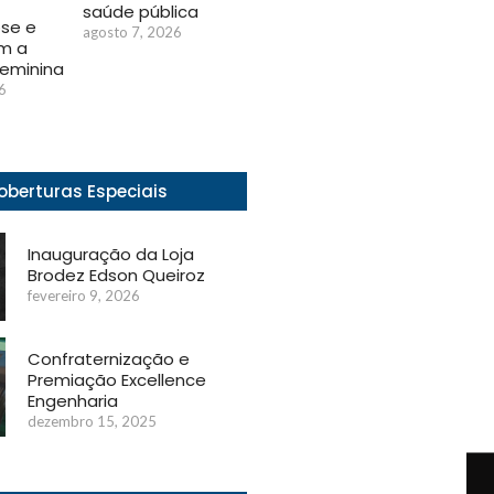
saúde pública
se e
agosto 7, 2026
m a
feminina
6
oberturas Especiais
Inauguração da Loja
Brodez Edson Queiroz
fevereiro 9, 2026
Confraternização e
Premiação Excellence
Engenharia
dezembro 15, 2025