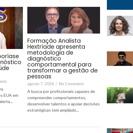
Formação Analista
Hextríade apresenta
metodologia de
poríase
diagnóstico
gnóstico
comportamental para
úde
transformar a gestão de
pessoas
ents
agosto 7, 2026
/
No Comments
ra
A busca por profissionais capazes de
nos EUA em
compreender comportamentos,
erta...
desenvolver talentos e apoiar decisões
estratégicas tem ampliado...