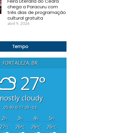
Feira Literária do Ceará
chega a Paracuru com
três dias de programação
cultural gratuita
abril 9, 2026
Tempo
FORTALEZA, BR
27°
mostly cloudy
05:40
17:39 -03
2
3
4
5
h
h
h
h
27
26
26
26
°C
°C
°C
°C