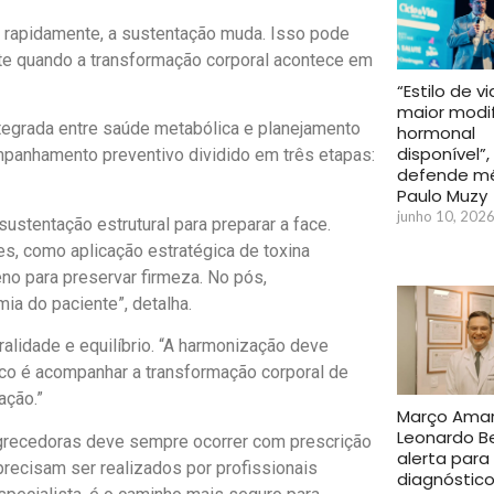
i rapidamente, a sustentação muda. Isso pode
te quando a transformação corporal acontece em
“Estilo de v
maior modi
tegrada entre saúde metabólica e planejamento
hormonal
disponível”,
ompanhamento preventivo dividido em três etapas:
defende m
Paulo Muzy
junho 10, 202
ustentação estrutural para preparar a face.
s, como aplicação estratégica de toxina
eno para preservar firmeza. No pós,
ia do paciente”, detalha.
ralidade e equilíbrio. “A harmonização deve
oco é acompanhar a transformação corporal de
ação.”
Março Amare
Leonardo B
grecedoras deve sempre ocorrer com prescrição
alerta para
ecisam ser realizados por profissionais
diagnóstic