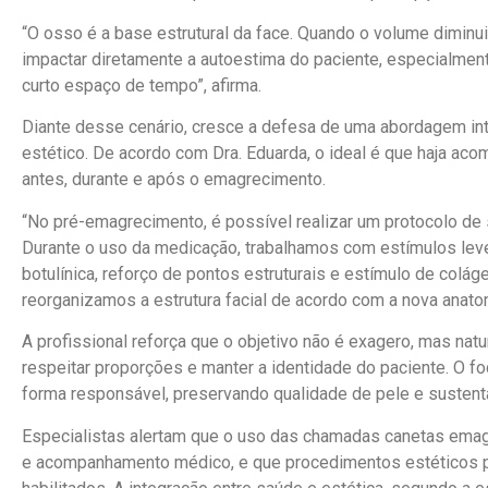
“O osso é a base estrutural da face. Quando o volume diminu
impactar diretamente a autoestima do paciente, especialmen
curto espaço de tempo”, afirma.
Diante desse cenário, cresce a defesa de uma abordagem in
estético. De acordo com Dra. Eduarda, o ideal é que haja ac
antes, durante e após o emagrecimento.
“No pré-emagrecimento, é possível realizar um protocolo de s
Durante o uso da medicação, trabalhamos com estímulos leve
botulínica, reforço de pontos estruturais e estímulo de colág
reorganizamos a estrutura facial de acordo com a nova anatom
A profissional reforça que o objetivo não é exagero, mas natu
respeitar proporções e manter a identidade do paciente. O f
forma responsável, preservando qualidade de pele e sustent
Especialistas alertam que o uso das chamadas canetas ema
e acompanhamento médico, e que procedimentos estéticos pr