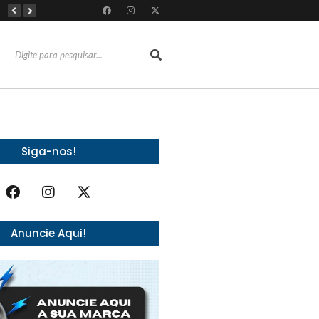
Almoço e churrasco de Dia dos Pais impulsionam vendas no varejo alimentar
Do sucesso nas redes sociais à revelação no cenário musical, Beniicio Abraão lança “Me Perdeu”
RioMar Fortaleza recebe superagenda de shows nacionais no mês dos Pais
Siga-nos!
Anuncie Aqui!