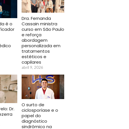
Dra. Fernanda
ida é o
Cassain ministra
ficador
curso em São Paulo
e reforça
abordagem
édico
personalizada em
tratamentos
estéticos e
6
capilares
abril 9, 2026
O surto de
lo: Dr.
ciclosporíase e o
ezerra
papel do
diagnóstico
o
sindrômico na