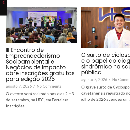
III Encontro de
O surto de ciclos
Empreendedorismo
e o papel do dia
Socioambiental e
sindrômico na sa
Negócios de Impacto
pública
abre inscrições gratuitas
para edição 2026
agosto 7, 2026
/
No Comm
agosto 7, 2026
/
No Comments
O grave surto de Cyclospo
cayetanensis registrado 
O evento será realizado nos dias 2 e 3
julho de 2026 acendeu um al
de setembro, na UFC, em Fortaleza.
Inscrições...