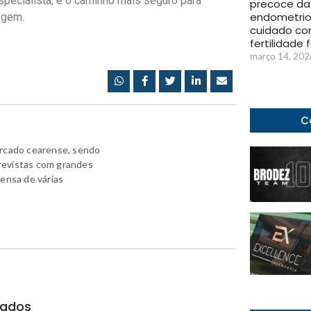
especialista, é o caminho mais seguro para
precoce da
endometrio
agem.
cuidado co
fertilidade 
março 14, 202
C
ercado cearense, sendo
revistas com grandes
rensa de várias
nados