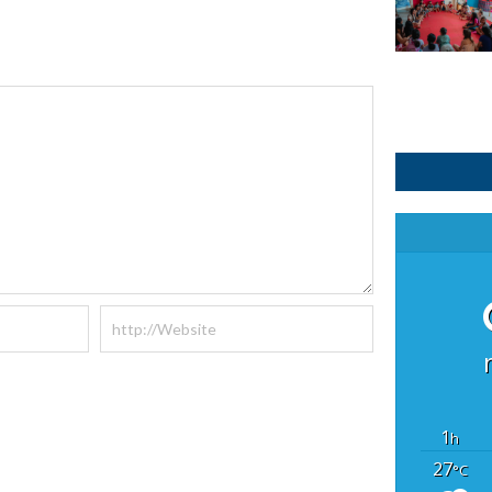
1
h
27
°C