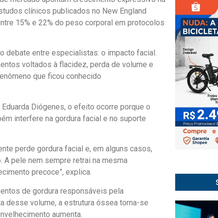
studos clínicos publicados no New England
entre 15% e 22% do peso corporal em protocolos
 debate entre especialistas: o impacto facial.
mentos voltados à flacidez, perda de volume e
 fenômeno que ficou conhecido
. Eduarda Diógenes, o efeito ocorre porque o
m interfere na gordura facial e no suporte
ente perde gordura facial e, em alguns casos,
ão. A pele nem sempre retrai na mesma
ecimento precoce”, explica.
mentos de gordura responsáveis pela
a desse volume, a estrutura óssea torna-se
envelhecimento aumenta.