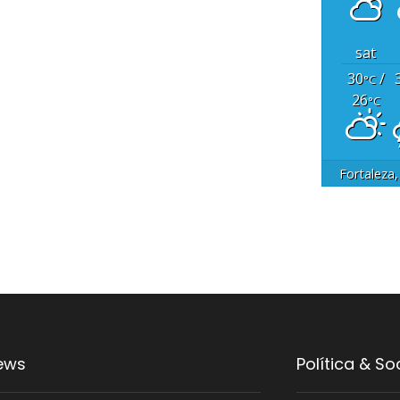
sat
30
/
°C
26
°C
Fortaleza
ews
Política & S