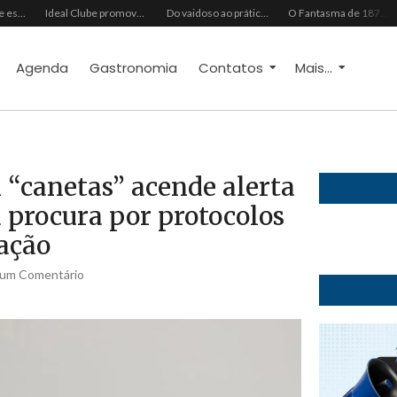
Grupo Chocolate estreia na Europa com primeira turnê internacional
Ideal Clube promove programação especial para celebrar o Dia dos Pais com música, gastronomia e lazer para toda a família
Do vaidoso ao prático: veja lista com ideias de presentes Avon para cada perfil de pai
O Fantasma de 1877 e o Alerta de 2027: O Reciprocidalismo Como Escudo Contra o Novo El NiñoPh.D. Nizomar Falcão
Agenda
Gastronomia
Contatos
Mais...
“canetas” acende alerta
a procura por protocolos
ação
um Comentário