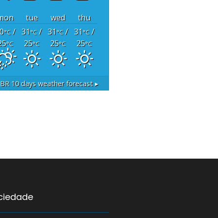
mon
tue
wed
thu
0
/
31
/
31
/
31
/
°C
°C
°C
°C
25
25
25
25
°C
°C
°C
°C
 BR
10 days weather forecast ▸
ociedade