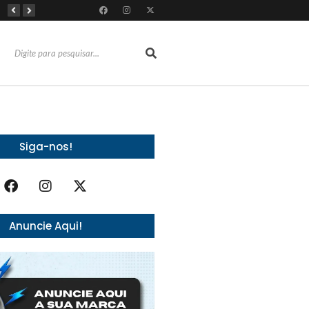
Almoço e churrasco de Dia dos Pais impulsionam vendas no varejo alimentar
Do sucesso nas redes sociais à revelação no cenário musical, Beniicio Abraão lança “Me Perdeu”
RioMar Fortaleza recebe superagenda de shows nacionais no mês dos Pais
Siga-nos!
Anuncie Aqui!