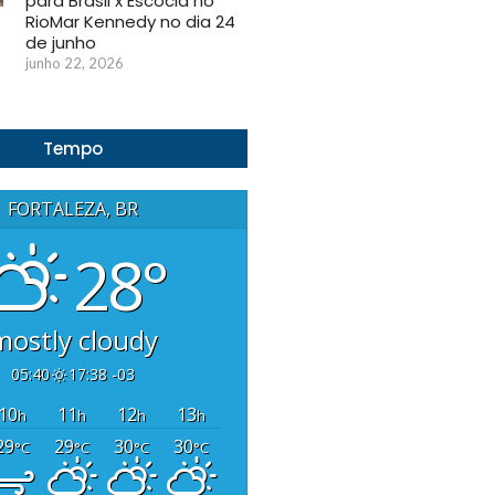
para Brasil x Escócia no
RioMar Kennedy no dia 24
de junho
junho 22, 2026
Tempo
FORTALEZA, BR
28°
mostly cloudy
05:40
17:38 -03
10
11
12
13
h
h
h
h
29
29
30
30
°C
°C
°C
°C