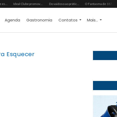
Grupo Chocolate estreia na Europa com primeira turnê internacional
Ideal Clube promove programação especial para celebrar o Dia dos Pais com música, gastronomia e lazer para toda a família
Do vaidoso ao prático: veja lista com ideias de presentes Avon para cada perfil de pai
O Fantasma de 1877 e o Alerta de 2027: O Reciprocidalismo Como Escudo Contra o Novo El NiñoPh.D. Nizomar Falcão
Agenda
Gastronomia
Contatos
Mais...
ra Esquecer