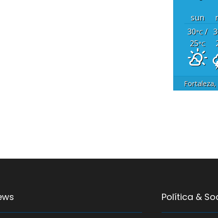
sun
30
/
3
°C
25
°C
Fortaleza,
ews
Política & S