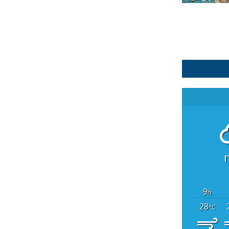
9
h
28
°C