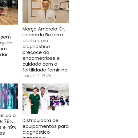
Março Amarelo: Dr.
Leonardo Bezerra
 sem
alerta para
 ajuda
diagnóstico
com
precoce da
ndar
endometriose e
cuidado com a
6
fertilidade feminina
março 14, 2026
línica à
Distribuidora de
e: 78%
equipamentos para
s e 49%
diagnóstico
es
humano e