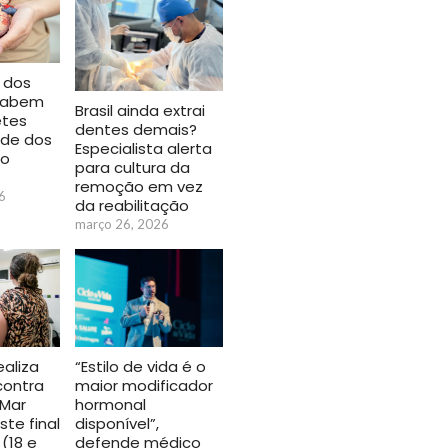
 dos
 sabem
Brasil ainda extrai
etes
dentes demais?
úde dos
Especialista alerta
do
para cultura da
remoção em vez
6
da reabilitação
março 26, 2026
“Estilo de vida é o
ealiza
maior modificador
contra
hormonal
oMar
disponível”,
te final
defende médico
(18 e