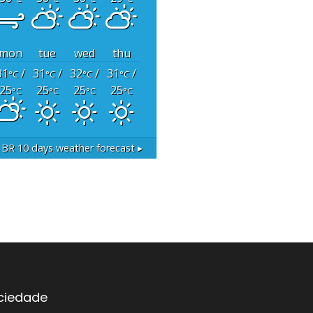
mon
tue
wed
thu
31
/
31
/
32
/
31
/
°C
°C
°C
°C
25
25
25
25
°C
°C
°C
°C
, BR
10 days weather forecast ▸
ociedade