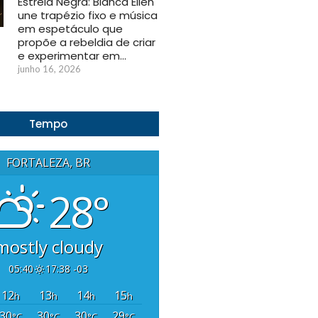
Estrela Negra: Bianca Ellen
une trapézio fixo e música
em espetáculo que
propõe a rebeldia de criar
e experimentar em…
junho 16, 2026
Tempo
FORTALEZA, BR
28°
mostly cloudy
05:40
17:38 -03
12
13
14
15
h
h
h
h
30
30
30
29
°C
°C
°C
°C