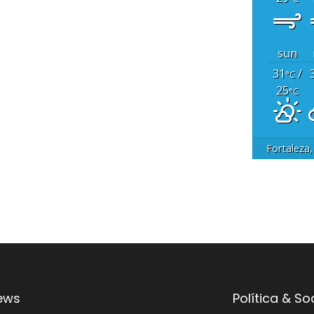
sun
31
/
°C
25
°C
Fortaleza
ews
Política & S