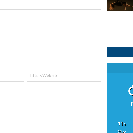
11
h
29
°C