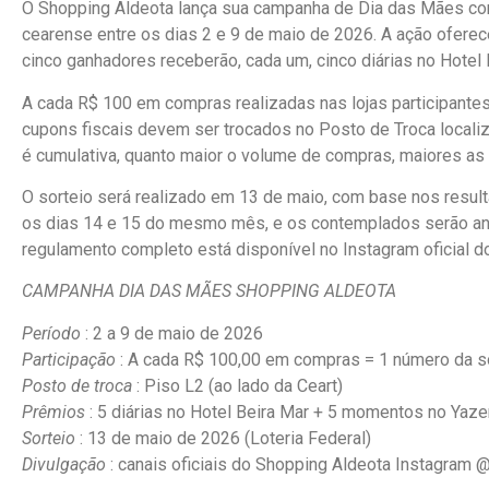
O Shopping Aldeota lança sua campanha de Dia das Mães com
cearense entre os dias 2 e 9 de maio de 2026. A ação ofere
cinco ganhadores receberão, cada um, cinco diárias no Hotel
A cada R$ 100 em compras realizadas nas lojas participantes
cupons fiscais devem ser trocados no Posto de Troca localiza
é cumulativa, quanto maior o volume de compras, maiores as
O sorteio será realizado em 13 de maio, com base nos result
os dias 14 e 15 do mesmo mês, e os contemplados serão anu
regulamento completo está disponível no Instagram oficial 
CAMPANHA DIA DAS MÃES SHOPPING ALDEOTA
Período
: 2 a 9 de maio de 2026
Participação
: A cada R$ 100,00 em compras = 1 número da so
Posto de troca
: Piso L2 (ao lado da Ceart)
Prêmios
: 5 diárias no Hotel Beira Mar + 5 momentos no Yaz
Sorteio
: 13 de maio de 2026 (Loteria Federal)
Divulgação
: canais oficiais do Shopping Aldeota Instagram