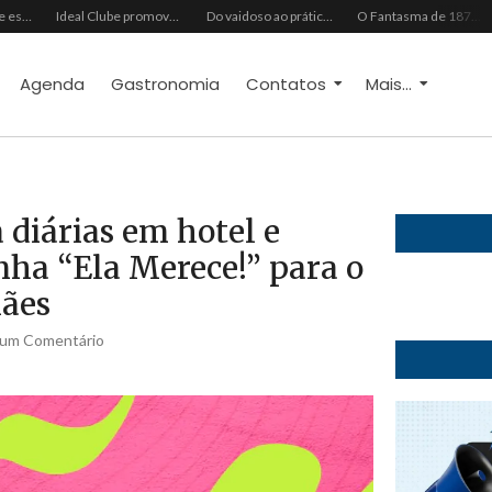
Grupo Chocolate estreia na Europa com primeira turnê internacional
Ideal Clube promove programação especial para celebrar o Dia dos Pais com música, gastronomia e lazer para toda a família
Do vaidoso ao prático: veja lista com ideias de presentes Avon para cada perfil de pai
O Fantasma de 1877 e o Alerta de 2027: O Reciprocidalismo Como Escudo Contra o Novo El NiñoPh.D. Nizomar Falcão
Agenda
Gastronomia
Contatos
Mais...
 diárias em hotel e
ha “Ela Merece!” para o
Mães
um Comentário