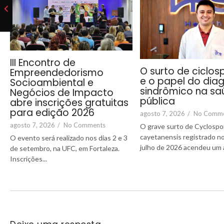
III Encontro de
O surto de ciclos
Empreendedorismo
e o papel do dia
Socioambiental e
sindrômico na sa
Negócios de Impacto
pública
abre inscrições gratuitas
para edição 2026
agosto 7, 2026
/
No Comm
agosto 7, 2026
/
No Comments
O grave surto de Cyclospo
cayetanensis registrado 
O evento será realizado nos dias 2 e 3
julho de 2026 acendeu um al
de setembro, na UFC, em Fortaleza.
Inscrições...