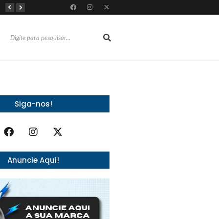
Almoço e churrasco de Dia dos Pais impulsionam vendas no varejo alimentar
Do sucesso nas redes sociais à revelação no cenário musical, Beniicio Abraão lança “Me Perdeu”
RioMar Fortaleza recebe superagenda de shows nacionais no mês dos Pais
Siga-nos!
Anuncie Aqui!