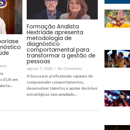
Formação Analista
Hextríade apresenta
metodologia de
poríase
diagnóstico
gnóstico
comportamental para
úde
transformar a gestão de
pessoas
ents
agosto 7, 2026
/
No Comments
ra
A busca por profissionais capazes de
nos EUA em
compreender comportamentos,
erta...
desenvolver talentos e apoiar decisões
estratégicas tem ampliado...