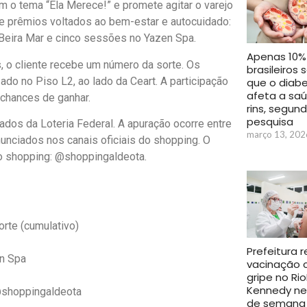
 o tema “Ela Merece!” e promete agitar o varejo
ce prêmios voltados ao bem-estar e autocuidado:
 Beira Mar e cinco sessões no Yazen Spa.
Apenas 10%
, o cliente recebe um número da sorte. Os
brasileiros
do no Piso L2, ao lado da Ceart. A participação
que o diab
afeta a sa
 chances de ganhar.
rins, segun
pesquisa
ados da Loteria Federal. A apuração ocorre entre
março 13, 202
nciados nos canais oficiais do shopping. O
do shopping: @shoppingaldeota.
rte (cumulativo)
Prefeitura r
en Spa
vacinação 
gripe no Ri
Kennedy nes
 @shoppingaldeota
de semana 