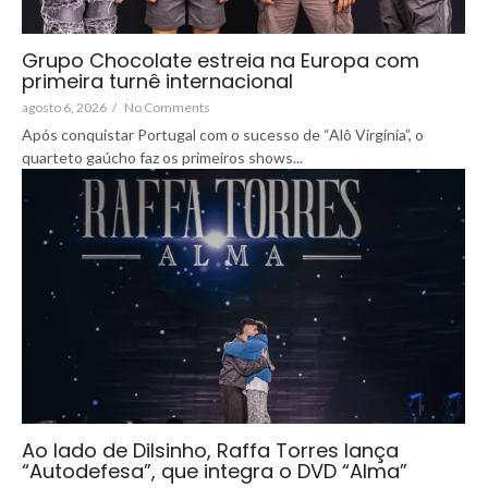
Grupo Chocolate estreia na Europa com
primeira turnê internacional
agosto 6, 2026
/
No Comments
Após conquistar Portugal com o sucesso de “Alô Virgínia”, o
quarteto gaúcho faz os primeiros shows...
Ao lado de Dilsinho, Raffa Torres lança
“Autodefesa”, que integra o DVD “Alma”