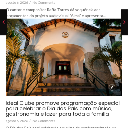
agosto 6, 2026
/
No Comments
O cantor e compositor Raffa Torres dá sequência aos
lançamentos do projeto audiovisual “Alma” e apresenta...
Ideal Clube promove programação especial
para celebrar o Dia dos Pais com música,
gastronomia e lazer para toda a família
agosto 6, 2026
/
No Comments
O Dia dos Pais será celebrado em clima de confraternização no