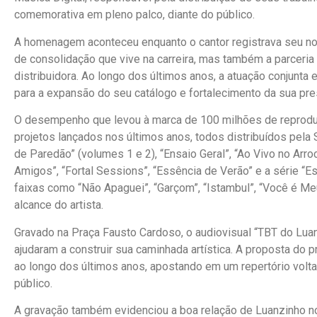
comemorativa em pleno palco, diante do público.
A homenagem aconteceu enquanto o cantor registrava seu no
de consolidação que vive na carreira, mas também a parceri
distribuidora. Ao longo dos últimos anos, a atuação conjunta
para a expansão do seu catálogo e fortalecimento da sua pres
O desempenho que levou à marca de 100 milhões de reprod
projetos lançados nos últimos anos, todos distribuídos pela 
de Paredão” (volumes 1 e 2), “Ensaio Geral”, “Ao Vivo no Arro
Amigos”, “Fortal Sessions”, “Essência de Verão” e a série “E
faixas como “Não Apaguei”, “Garçom”, “Istambul”, “Você é Me
alcance do artista.
Gravado na Praça Fausto Cardoso, o audiovisual “TBT do Luanz
ajudaram a construir sua caminhada artística. A proposta do
ao longo dos últimos anos, apostando em um repertório volt
público.
A gravação também evidenciou a boa relação de Luanzinho no