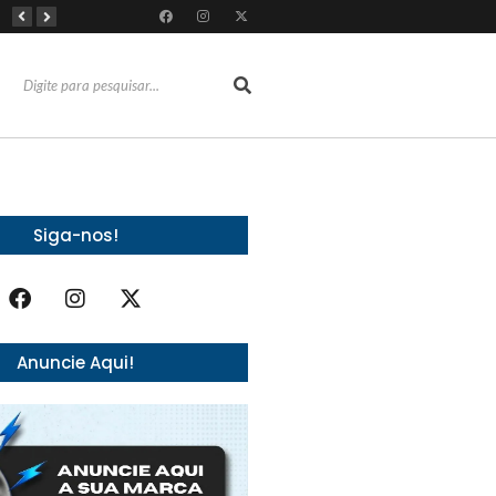
RioMar Fortaleza recebe superagenda de shows nacionais no mês dos Pais
Mês dos Pais ganha programação especial com atrações gratuitas para toda a família no Shopping Maranguape
Com 100% dos estandes comercializados, Feira Regional da Beleza reunirá mais de 500 marcas no Centro de Eventos do CE em outubro
Siga-nos!
Anuncie Aqui!