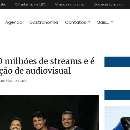
Do vaidoso ao prático: veja lista com ideias de presentes Avon para cada perfil de pai
O Fantasma de 1877 e o Alerta de 2027: O Reciprocidalismo Como Escudo Contra o Novo El NiñoPh.D. Nizomar Falcão
Almoço e churrasco de Dia dos Pais impulsionam vendas no varejo alimentar
Do sucesso nas redes sociais à revelação no cenário musical, Beniicio Abraão lança “Me Perdeu”
Agenda
Gastronomia
Contatos
Mais...
 milhões de streams e é
ão de audiovisual
um Comentário