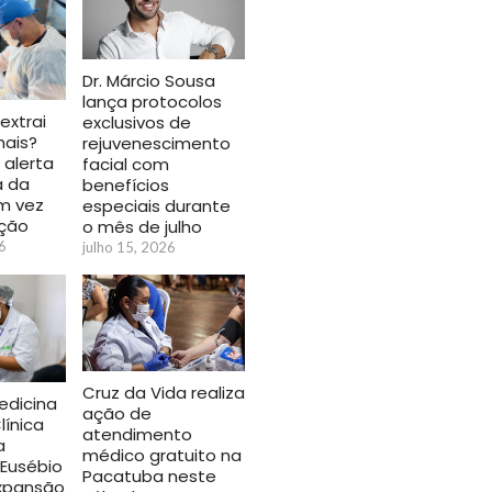
Dr. Márcio Sousa
lança protocolos
 extrai
exclusivos de
ais?
rejuvenescimento
 alerta
facial com
a da
benefícios
m vez
especiais durante
ação
o mês de julho
6
julho 15, 2026
Cruz da Vida realiza
dicina
ação de
línica
atendimento
a
médico gratuito na
 Eusébio
Pacatuba neste
expansão