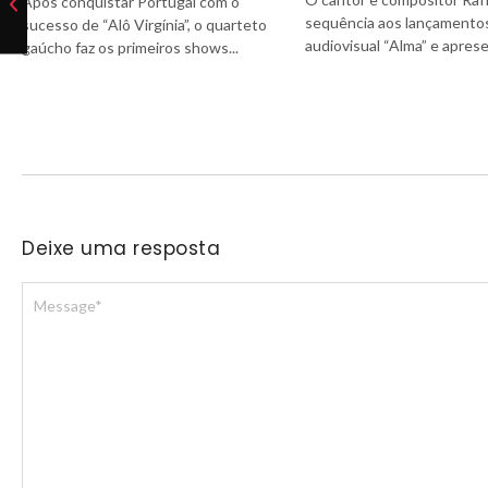
Após conquistar Portugal com o
sequência aos lançamentos
sucesso de “Alô Virgínia”, o quarteto
audiovisual “Alma” e aprese
gaúcho faz os primeiros shows...
Deixe uma resposta