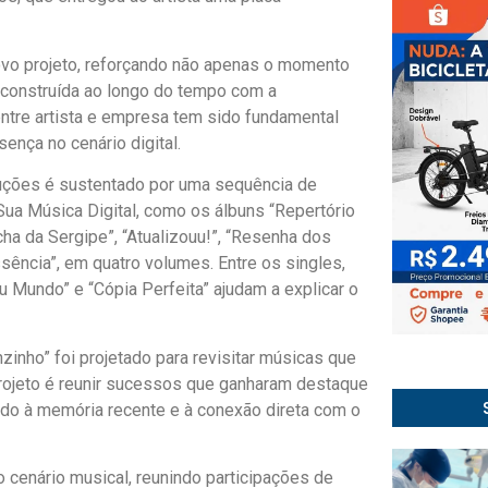
vo projeto, reforçando não apenas o momento
a construída ao longo do tempo com a
 entre artista e empresa tem sido fundamental
ença no cenário digital.
uções é sustentado por uma sequência de
Sua Música Digital, como os álbuns “Repertório
cha da Sergipe”, “Atualizouu!”, “Resenha dos
ssência”, em quatro volumes. Entre os singles,
u Mundo” e “Cópia Perfeita” ajudam a explicar o
inho” foi projetado para revisitar músicas que
 projeto é reunir sucessos que ganharam destaque
ado à memória recente e à conexão direta com o
 cenário musical, reunindo participações de