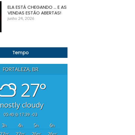
ELA ESTÁ CHEGANDO … E AS
VENDAS ESTÃO ABERTAS!
junho 24, 2026
Tempo
FORTALEZA, BR
27°
mostly cloudy
05:40
17:39 -03
3
4
5
6
h
h
h
h
27
27
26
26
°C
°C
°C
°C