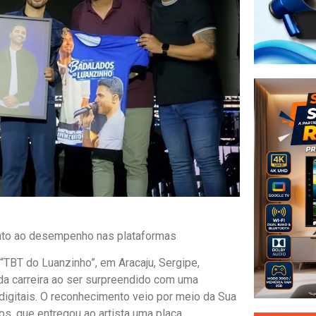
ento ao desempenho nas plataformas
 “TBT do Luanzinho”, em Aracaju, Sergipe,
 carreira ao ser surpreendido com uma
gitais. O reconhecimento veio por meio da Sua
os, que entregou ao artista uma placa