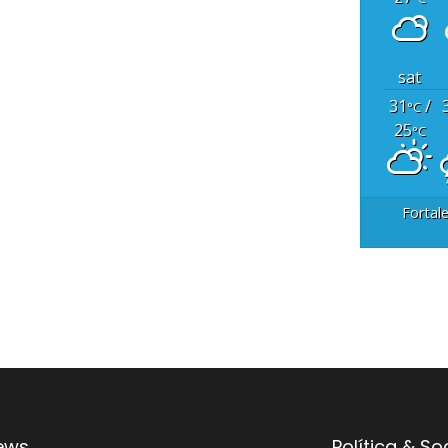
sat
31
/
°C
25
°C
Fortal
ews
Política & S