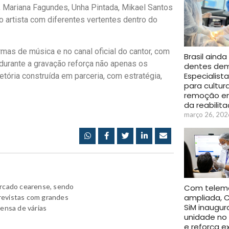
Mariana Fagundes, Unha Pintada, Mikael Santos
o artista com diferentes vertentes dentro do
mas de música e no canal oficial do cantor, com
Brasil ainda
durante a gravação reforça não apenas os
dentes dem
Especialista
ória construída em parceria, com estratégia,
para cultur
remoção e
da reabilit
março 26, 202
ercado cearense, sendo
Com teleme
ampliada, C
revistas com grandes
SiM inaugur
rensa de várias
unidade no
e reforça 