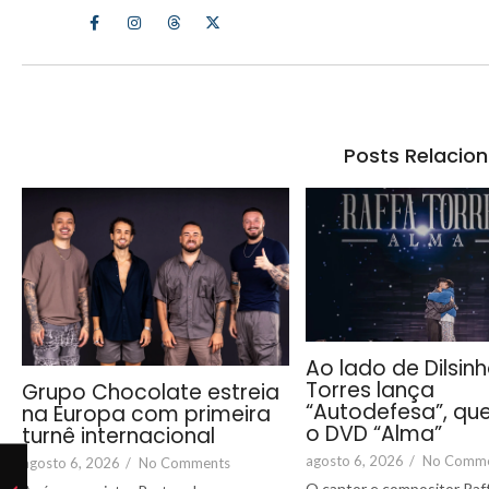
Posts Relacio
Ao lado de Dilsinh
Torres lança
Grupo Chocolate estreia
“Autodefesa”, que
na Europa com primeira
o DVD “Alma”
turnê internacional
agosto 6, 2026
/
No Comm
agosto 6, 2026
/
No Comments
O cantor e compositor Raf