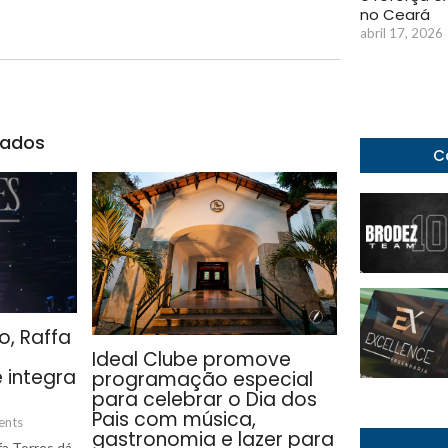
no Ceará
abril 17, 2026
nados
C
o, Raffa
Ideal Clube promove
 integra
programação especial
para celebrar o Dia dos
Pais com música,
ents
gastronomia e lazer para
fa Torres dá