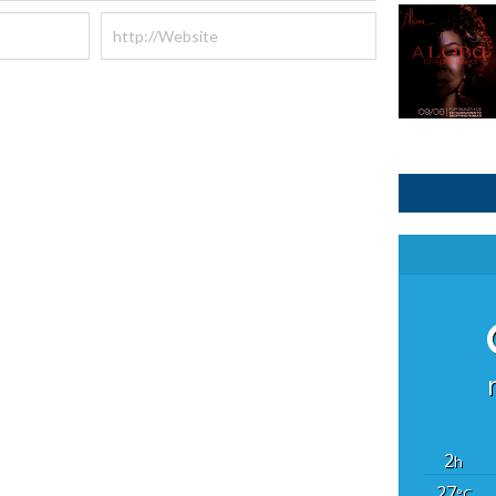
2
h
27
°C