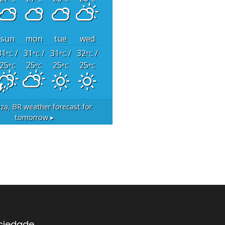
sun
mon
tue
wed
31
/
31
/
31
/
32
/
°C
°C
°C
°C
25
25
25
25
°C
°C
°C
°C
eza, BR
weather forecast for
tomorrow ▸
ociedade