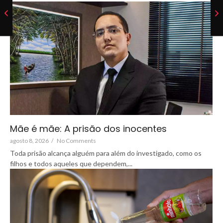
Mãe é mãe: A prisão dos inocentes
agosto 8, 2026
/
No Comments
Toda prisão alcança alguém para além do investigado, como os
filhos e todos aqueles que dependem,...