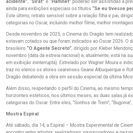
acidente”
,
“Sirât”
e
“Hamnet”
poderão ser assistidas a pre
ainda para exibições especiais os títulos
“Se eu tivesse per
Este último, retrato sensível sobre a relação filha e pai, dir
categorias no Oscar, incluindo melhor filme, melhor montagem
Desde novembro de 2025, o Cinema do Dragão tem realizado 
estavam cotados ou que foram indicados ao Oscar 2026. O d
brasileiro
“O Agente Secreto”
, dirigido por Kleber Mendon
novembro (data da estreia nacional) e, atualmente, está na 
em exibição ininterrupta). Estrelado por Wagner Moura e indic
traz no elenco os atores cearenses Geane Albuquerque e Ro
Dragão debatendo a obra em sessão especial da última Most
Além disso, respeitando o perfil do Cinema, ao mesmo temp
horizontes estéticos, nos últimos meses, as duas salas já ex
categorias do Oscar. Entre eles, “Sonhos de Trem”, “Bugonia”,
Mostra Espiral
Até sábado, dia 14, a Espiral – Mostra Experimental de Cin
encontro entre artistas, realizadores, pesquisadores e pes