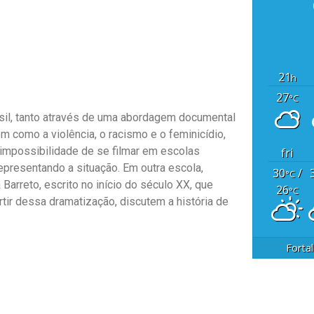
21
h
27
°C
asil, tanto através de uma abordagem documental
m como a violência, o racismo e o feminicídio,
 impossibilidade de se filmar em escolas
fri
epresentando a situação. Em outra escola,
30
/
°C
arreto, escrito no início do século XX, que
26
°C
tir dessa dramatização, discutem a história de
Forta