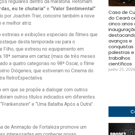
ços regulares dentro da maratona. Retornam
das, eu te chutaria”
e
“Valor Sentimental”
.
Casa de Cu
igido por Joachim Trier, concorre também a nove
do Ceará c
 e melhor atriz.
cinco anos
inauguraçã
estreias e exibições especiais de filmes que
destacand
avanços e
estaque desta temporada vai para o
conquistas
ça Filho, que estreou no equipamento em
palestras e
sua 18ª semana em cartaz (mais de três meses
trabalhos
científicos
ado a quatro categorias no 98ª Oscar, o filme
junho 25, 202
bério Diógenes, que estiveram no Cinema do
ra RetroExpectativa.
o em que se propõe a dialogar com outros
ibiram outros títulos indicados em diferentes
 “Frankenstein” e “Uma Batalha Após a Outra”.
C
ema de Animação de Fortaleza promove um
soas interessadas em conhecer novas