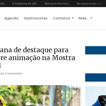
Do vaidoso ao prático: veja lista com ideias de presentes Avon para cada perfil de pai
O Fantasma de 1877 e o Alerta de 2027: O Reciprocidalismo Como Escudo Contra o Novo El NiñoPh.D. Nizomar Falcão
Almoço e churrasco de Dia dos Pais impulsionam vendas no varejo alimentar
Do sucesso nas redes sociais à revelação no cenário musical, Beniicio Abraão lança “Me Perdeu”
Agenda
Gastronomia
Contatos
Mais...
ana de destaque para
bre animação na Mostra
l
um Comentário