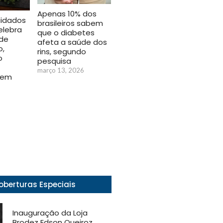
Apenas 10% dos
idados
brasileiros sabem
elebra
que o diabetes
 de
afeta a saúde dos
o,
rins, segundo
o
pesquisa
março 13, 2026
 em
6
oberturas Especiais
Inauguração da Loja
Brodez Edson Queiroz