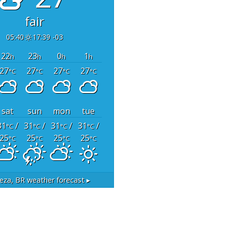
fair
05:40
17:39 -03
22
23
0
1
h
h
h
h
27
27
27
27
°C
°C
°C
°C
sat
sun
mon
tue
31
/
31
/
31
/
31
/
°C
°C
°C
°C
25
25
25
25
°C
°C
°C
°C
leza, BR
weather forecast ▸