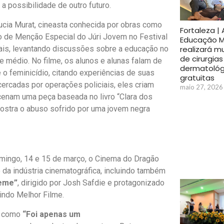
a possibilidade de outro futuro.
 Lucia Murat, cineasta conhecida por obras como
Fortaleza | 
o de Menção Especial do Júri Jovem no Festival
Educação M
nais, levantando discussões sobre a educação no
realizará m
de cirurgias
e médio. No filme, os alunos e alunas falam de
dermatológ
o feminicídio, citando experiências de suas
gratuitas
cercadas por operações policiais, eles criam
maio 27, 2026
cenam uma peça baseada no livro “Clara dos
 mostra o abuso sofrido por uma jovem negra
omingo, 14 e 15 de março, o Cinema do Dragão
da indústria cinematográfica, incluindo também
reme”
, dirigido por Josh Safdie e protagonizado
indo Melhor Filme.
s como
“Foi apenas um