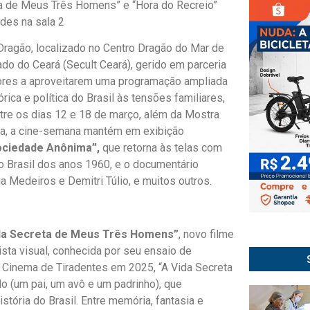
eta de Meus Três Homens” e “Hora do Recreio”
des na sala 2
ragão, localizado no Centro Dragão do Mar de
ado do Ceará (Secult Ceará), gerido em parceria
ores a aproveitarem uma programação ampliada
ca e política do Brasil às tensões familiares,
ntre os dias 12 e 18 de março, além da Mostra
ana, a cine-semana mantém em exibição
ociedade Anônima”,
que retorna às telas com
no Brasil dos anos 1960, e o documentário
ia Medeiros e Demitri Túlio, e muitos outros.
da Secreta de Meus Três Homens”
, novo filme
rtista visual, conhecida por seu ensaio de
e Cinema de Tiradentes em 2025, “A Vida Secreta
 (um pai, um avô e um padrinho), que
stória do Brasil. Entre memória, fantasia e