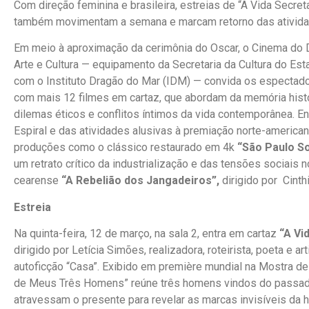
Com direção feminina e brasileira, estreias de “A Vida Secr
também movimentam a semana e marcam retorno das ativida
Em meio à aproximação da cerimônia do Oscar, o Cinema do D
Arte e Cultura — equipamento da Secretaria da Cultura do Est
com o Instituto Dragão do Mar (IDM) — convida os espectad
com mais 12 filmes em cartaz, que abordam da memória históri
dilemas éticos e conflitos íntimos da vida contemporânea. E
Espiral e das atividades alusivas à premiação norte-americ
produções como o clássico restaurado em 4k
“São Paulo S
um retrato crítico da industrialização e das tensões sociais 
cearense
“A Rebelião dos Jangadeiros”,
dirigido por Cinth
Estreia
Na quinta-feira, 12 de março, na sala 2, entra em cartaz
“A Vi
dirigido por Letícia Simões, realizadora, roteirista, poeta e a
autoficção “Casa”. Exibido em première mundial na Mostra d
de Meus Três Homens” reúne três homens vindos do passado
atravessam o presente para revelar as marcas invisíveis da hi