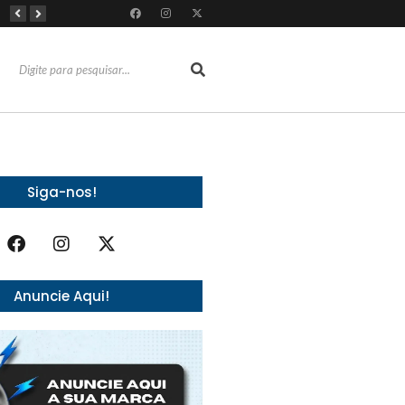
RioMar Fortaleza recebe superagenda de shows nacionais no mês dos Pais
Mês dos Pais ganha programação especial com atrações gratuitas para toda a família no Shopping Maranguape
Com 100% dos estandes comercializados, Feira Regional da Beleza reunirá mais de 500 marcas no Centro de Eventos do CE em outubro
Siga-nos!
Anuncie Aqui!