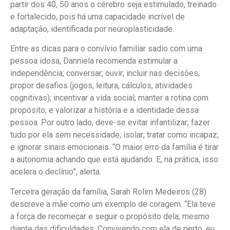
partir dos 40, 50 anos o cérebro seja estimulado, treinado
e fortalecido, pois há uma capacidade incrível de
adaptação, identificada por neuroplasticidade.
Entre as dicas para o convívio familiar sadio com uma
pessoa idosa, Danniela recomenda estimular a
independência; conversar; ouvir; incluir nas decisões;
propor desafios (jogos, leitura, cálculos, atividades
cognitivas); incentivar a vida social; manter a rotina com
propósito; e valorizar a história e a identidade dessa
pessoa. Por outro lado, deve-se evitar infantilizar; fazer
tudo por ela sem necessidade; isolar; tratar como incapaz;
e ignorar sinais emocionais. “O maior erro da família é tirar
a autonomia achando que está ajudando. E, na prática, isso
acelera o declínio”, alerta.
Terceira geração da família, Sarah Rolim Medeiros (28)
descreve a mãe como um exemplo de coragem. “Ela teve
a força de recomeçar e seguir o propósito dela, mesmo
diante das dificuldades. Convivendo com ela de perto, eu