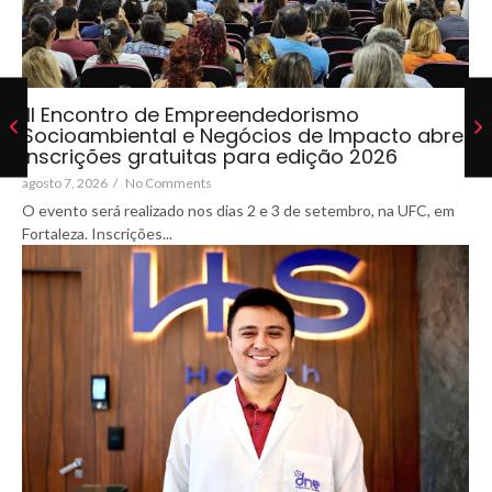
III Encontro de Empreendedorismo
Socioambiental e Negócios de Impacto abre
inscrições gratuitas para edição 2026
agosto 7, 2026
/
No Comments
O evento será realizado nos dias 2 e 3 de setembro, na UFC, em
Fortaleza. Inscrições...