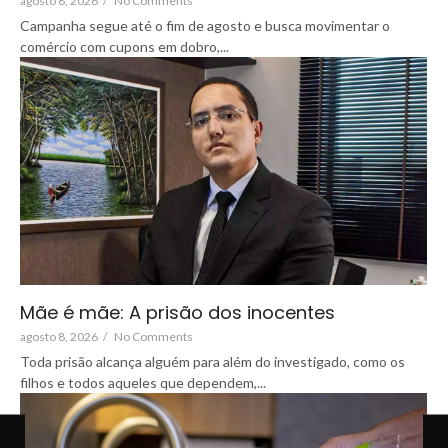
agosto 8, 2026
/
No Comments
Campanha segue até o fim de agosto e busca movimentar o
comércio com cupons em dobro,...
Mãe é mãe: A prisão dos inocentes
agosto 8, 2026
/
No Comments
Toda prisão alcança alguém para além do investigado, como os
filhos e todos aqueles que dependem,...