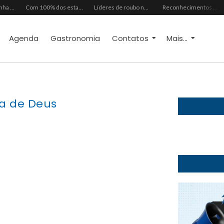
Mês dos Pais ganha programação especial com atrações gratuitas para toda a família no Shopping Maranguape
Com 100% dos estandes comercializados, Feira Regional da Beleza reunirá mais de 500 marcas no Centro de Eventos do CE em outubro
Líderes de roubo no país, Chevrolet Ônix e Prisma, Hyundai HB20 e Ford Ka enfrentam escassez de peças originais
Reconhecimentos consolidam legado do Grupo Raymundo da Fonte ao completar 80 anos
Agenda
Gastronomia
Contatos
Mais...
ia de Deus