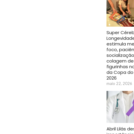
Super Cére
Longevidad
estimula me
foco, paciên
socializaçã
colagem de
figurinhas 
da Copa do
2026
maio 22, 2026
Abril Lilás d