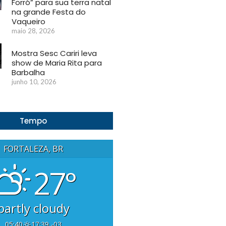
Forró” para sua terra natal
na grande Festa do
Vaqueiro
maio 28, 2026
Mostra Sesc Cariri leva
show de Maria Rita para
Barbalha
junho 10, 2026
Tempo
FORTALEZA, BR
27°
partly cloudy
05:40
17:39 -03