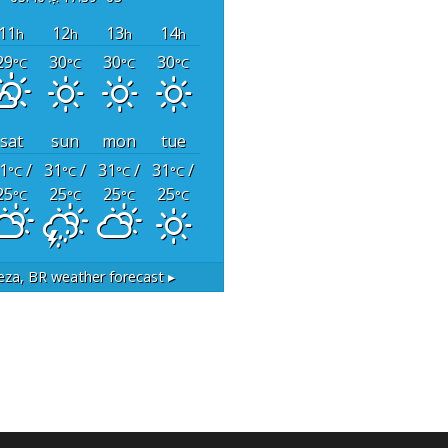
11
12
13
14
h
h
h
h
29
30
30
30
°C
°C
°C
°C
sat
sun
mon
tue
1
/
31
/
31
/
31
/
°C
°C
°C
°C
25
25
25
25
°C
°C
°C
°C
eza, BR
weather forecast ▸