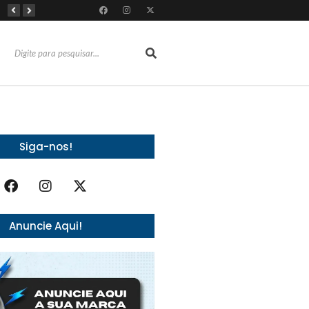
Dia Mundial da Amamentação inspira programação da SOCEP durante o Agosto Dourado e reforça importância do apoio contínuo às mães
Dia dos Pais: Grupo Alchymist transforma data em experiência com aventura, gastronomia e lazer em família
Torresmofest anima o fim de semana do Dia dos Pais no RioMar Kennedy
Siga-nos!
Anuncie Aqui!