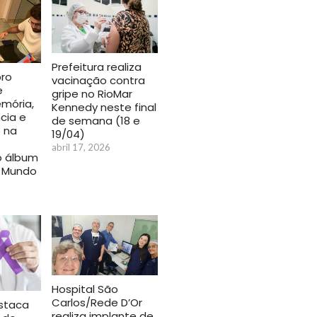
Prefeitura realiza
bro
vacinação contra
e
gripe no RioMar
mória,
Kennedy neste final
cia e
de semana (18 e
o na
19/04)
abril 17, 2026
no álbum
 Mundo
Hospital São
Carlos/Rede D’Or
estaca
realiza implante de