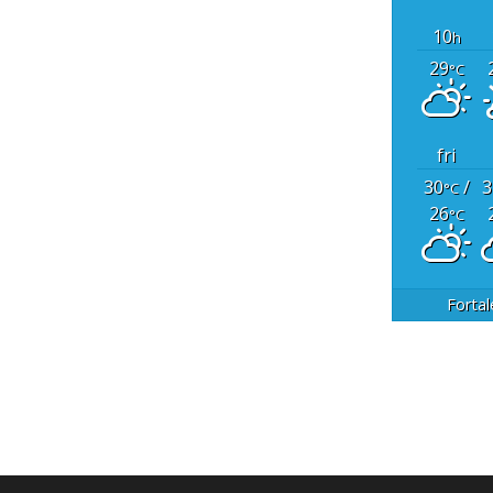
10
h
29
°C
fri
30
/
3
°C
26
°C
Fortal