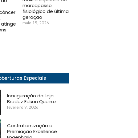
 do
marcapasso
fisiológico de última
câncer
geração
,
maio 15, 2026
 atinge
ens
berturas Especiais
Inauguração da Loja
Brodez Edson Queiroz
fevereiro 9, 2026
Confraternização e
Premiação Excellence
Engenharia