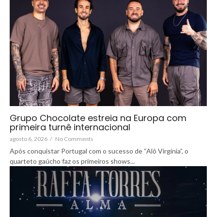
Grupo Chocolate estreia na Europa com
primeira turnê internacional
agosto 6, 2026
/
No Comments
Após conquistar Portugal com o sucesso de “Alô Virgínia”, o
quarteto gaúcho faz os primeiros shows...