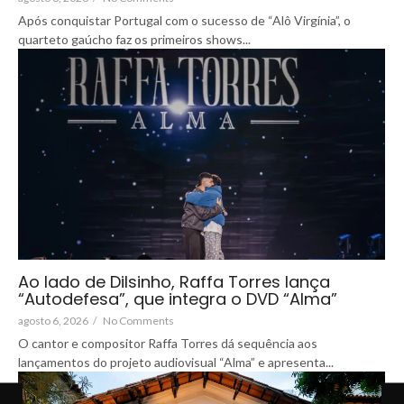
Após conquistar Portugal com o sucesso de “Alô Virgínia”, o
quarteto gaúcho faz os primeiros shows...
Ao lado de Dilsinho, Raffa Torres lança
“Autodefesa”, que integra o DVD “Alma”
agosto 6, 2026
/
No Comments
O cantor e compositor Raffa Torres dá sequência aos
lançamentos do projeto audiovisual “Alma” e apresenta...