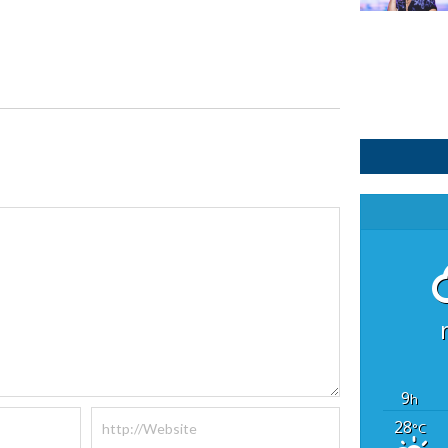
9
h
28
°C