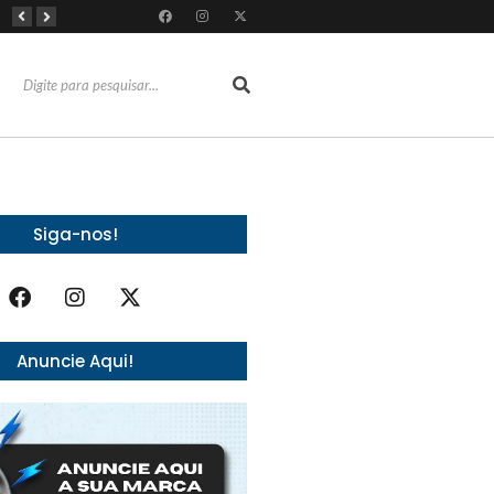
Do vaidoso ao prático: veja lista com ideias de presentes Avon para cada perfil de pai
O Fantasma de 1877 e o Alerta de 2027: O Reciprocidalismo Como Escudo Contra o Novo El NiñoPh.D. Nizomar Falcão
Almoço e churrasco de Dia dos Pais impulsionam vendas no varejo alimentar
Siga-nos!
Anuncie Aqui!