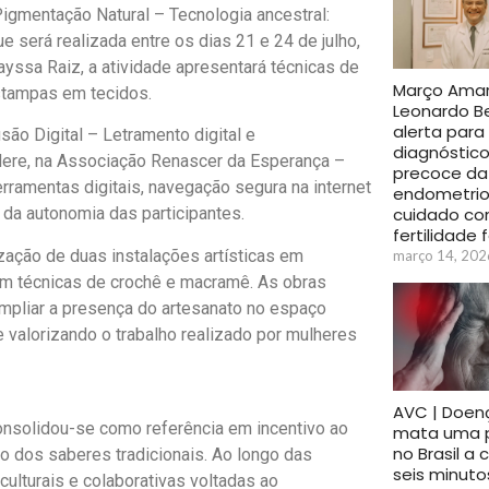
igmentação Natural – Tecnologia ancestral:
e será realizada entre os dias 21 e 24 de julho,
ayssa Raiz, a atividade apresentará técnicas de
Março Amare
estampas em tecidos.
Leonardo B
alerta para
são Digital – Letramento digital e
diagnóstic
lere, na Associação Renascer da Esperança –
precoce da
erramentas digitais, navegação segura na internet
endometrio
cuidado co
da autonomia das participantes.
fertilidade 
ização de duas instalações artísticas em
março 14, 202
om técnicas de crochê e macramê. As obras
mpliar a presença do artesanato no espaço
e valorizando o trabalho realizado por mulheres
AVC | Doen
nsolidou-se como referência em incentivo ao
mata uma 
no Brasil a
ão dos saberes tradicionais. Ao longo das
seis minuto
culturais e colaborativas voltadas ao