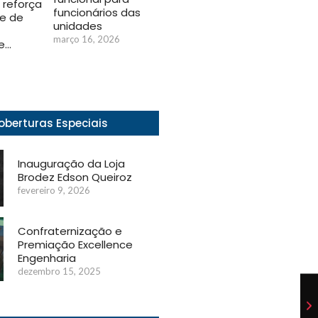
a reforça
funcionários das
e de
unidades
março 16, 2026
e…
oberturas Especiais
Inauguração da Loja
Brodez Edson Queiroz
fevereiro 9, 2026
Confraternização e
Premiação Excellence
Engenharia
dezembro 15, 2025