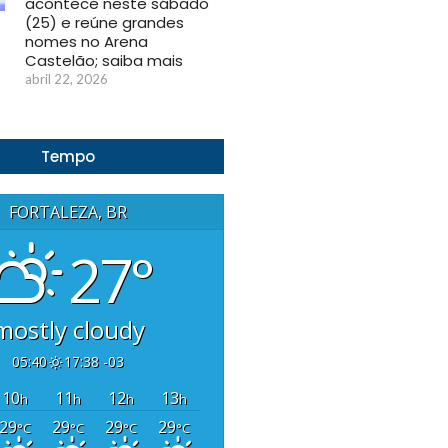
acontece neste sábado
(25) e reúne grandes
nomes no Arena
Castelão; saiba mais
abril 22, 2026
Tempo
FORTALEZA, BR
27°
mostly cloudy
05:40
17:38 -03
10
11
12
13
h
h
h
h
29
29
29
29
°C
°C
°C
°C