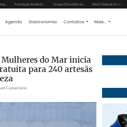
III Encontro de Empreendedorismo Socioambiental e Negócios de Impacto abre inscrições gratuitas para edição 2026
Formação Analista Hextríade apresenta metodologia de diagnóstico comportamental para transformar a gestão de pessoas
Grupo Chocolate estreia na Europa com primeira turnê internacional
Ideal Clube promove programação especial para celebrar o Dia dos Pais com música, gastronomia e lazer para toda a família
Agenda
Gastronomia
Contatos
Mais...
 Mulheres do Mar inicia
atuita para 240 artesãs
leza
um Comentário