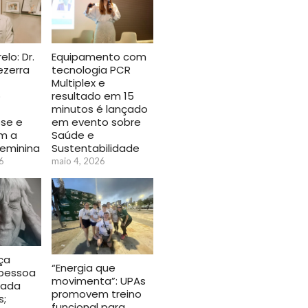
lo: Dr.
Equipamento com
ezerra
tecnologia PCR
Multiplex e
o
resultado em 15
minutos é lançado
se e
em evento sobre
m a
Saúde e
feminina
Sustentabilidade
6
maio 4, 2026
ça
“Energia que
pessoa
movimenta”: UPAs
 cada
promovem treino
s;
funcional para