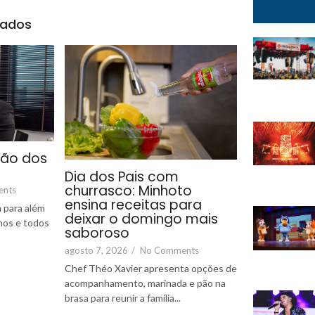
nados
são dos
Dia dos Pais com
churrasco: Minhoto
ents
ensina receitas para
 para além
deixar o domingo mais
lhos e todos
saboroso
agosto 7, 2026
/
No Comments
Chef Théo Xavier apresenta opções de
acompanhamento, marinada e pão na
brasa para reunir a família...