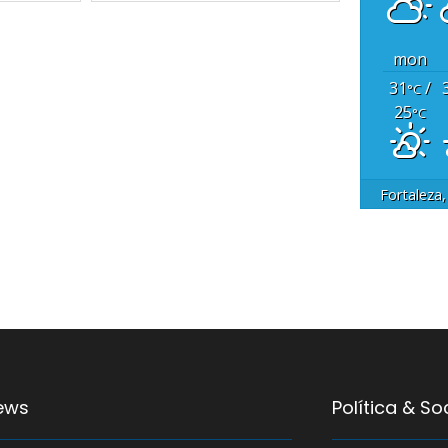
mon
31
/
°C
25
°C
Fortaleza
ews
Política & S