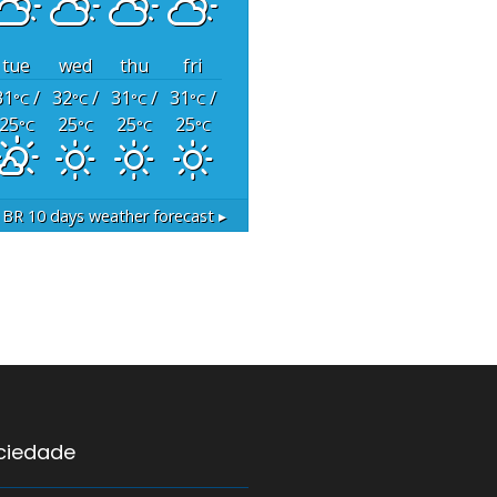
tue
wed
thu
fri
31
/
32
/
31
/
31
/
°C
°C
°C
°C
25
25
25
25
°C
°C
°C
°C
, BR
10 days weather forecast ▸
ociedade