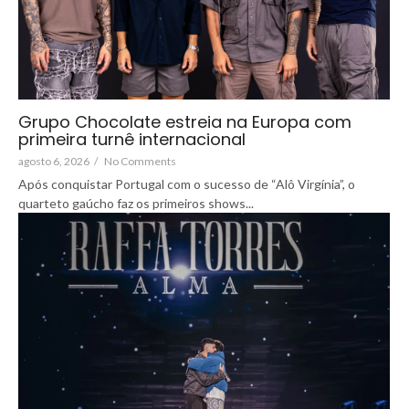
Grupo Chocolate estreia na Europa com
primeira turnê internacional
agosto 6, 2026
/
No Comments
Após conquistar Portugal com o sucesso de “Alô Virgínia”, o
quarteto gaúcho faz os primeiros shows...