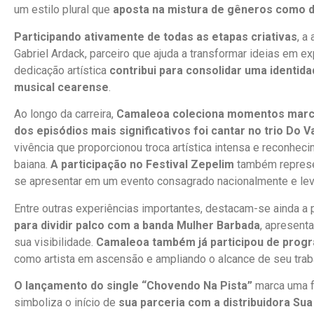
um estilo plural que
aposta na mistura de gêneros como d
Participando ativamente de todas as etapas criativas
, a
Gabriel Ardack, parceiro que ajuda a transformar ideias em 
dedicação artística
contribui para consolidar uma identid
musical cearense
.
Ao longo da carreira,
Camaleoa coleciona momentos marc
dos episódios mais significativos foi cantar no trio Do V
vivência que proporcionou troca artística intensa e reconhec
baiana.
A participação no Festival Zepelim
também represen
se apresentar em um evento consagrado nacionalmente e leva
Entre outras experiências importantes, destacam-se ainda a
para dividir palco com a banda Mulher Barbada
, apresent
sua visibilidade.
Camaleoa também já participou de progr
como artista em ascensão e ampliando o alcance de seu trab
O lançamento do single “Chovendo Na Pista”
marca uma fa
simboliza o início de
sua parceria com a distribuidora Sua