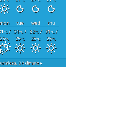
mon
tue
wed
thu
31
/
31
/
32
/
31
/
°C
°C
°C
°C
25
25
25
25
°C
°C
°C
°C
ortaleza, BR
climate ▸