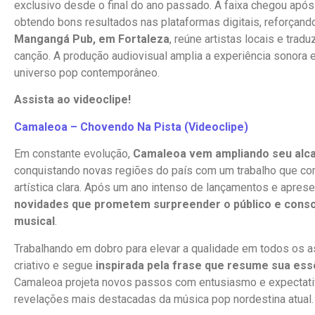
exclusivo desde o final do ano passado. A faixa chegou após
obtendo bons resultados nas plataformas digitais, reforçando
Mangangá Pub, em Fortaleza
, reúne artistas locais e tra
canção. A produção audiovisual amplia a experiência sonora e
universo pop contemporâneo.
Assista ao videoclipe!
Camaleoa – Chovendo Na Pista (Videoclipe)
Em constante evolução,
Camaleoa vem ampliando seu alca
conquistando novas regiões do país com um trabalho que com
artística clara. Após um ano intenso de lançamentos e apres
novidades que prometem surpreender o público e consol
musical
.
Trabalhando em dobro para elevar a qualidade em todos os as
criativo e segue
inspirada pela frase que resume sua ess
Camaleoa projeta novos passos com entusiasmo e expectat
revelações mais destacadas da música pop nordestina atual