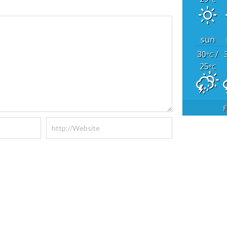
sun
30
/
°C
25
°C
F