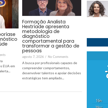
Formação Analista
Hextríade apresenta
metodologia de
poríase
diagnóstico
gnóstico
comportamental para
úde
transformar a gestão de
pessoas
ents
agosto 7, 2026
/
No Comments
ra
A busca por profissionais capazes de
nos EUA em
compreender comportamentos,
erta...
desenvolver talentos e apoiar decisões
estratégicas tem ampliado...
16
h
29
°C