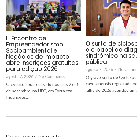
III Encontro de
O surto de ciclos
Empreendedorismo
e o papel do dia
Socioambiental e
sindrômico na sa
Negócios de Impacto
pública
abre inscrições gratuitas
para edição 2026
agosto 7, 2026
/
No Comm
agosto 7, 2026
/
No Comments
O grave surto de Cyclospo
cayetanensis registrado 
O evento será realizado nos dias 2 e 3
julho de 2026 acendeu um al
de setembro, na UFC, em Fortaleza.
Inscrições...