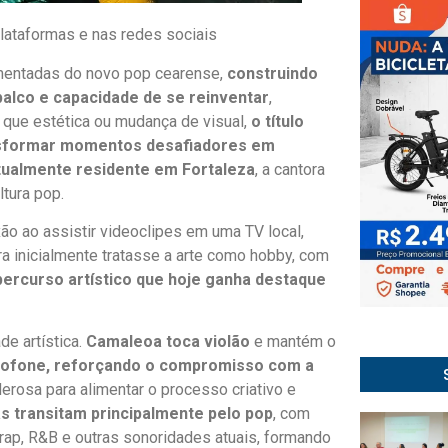
lataformas e nas redes sociais
entadas do novo pop cearense,
construindo
palco e capacidade de se reinventar
,
o que estética ou mudança de visual,
o título
ransformar momentos desafiadores em
tualmente residente em Fortaleza
, a cantora
tura pop.
xão ao assistir videoclipes em uma TV local,
ra inicialmente tratasse a arte como hobby, com
percurso artístico que hoje ganha destaque
e artística.
Camaleoa toca violão
e mantém o
xofone, reforçando o compromisso com a
derosa para alimentar o processo criativo e
s transitam principalmente pelo pop
, com
ap, R&B e outras sonoridades atuais, formando