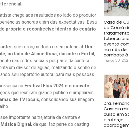
iferencial
.
 artista chega aos resultados ao lado do produtor
Casa de Cu
experiências sonoras além das expectativas. Essa
do Ceará d
ade própria e reconhecível dentro do cenário
tratamento
tuberculos
evento com
antes
que reforçam todo o seu potencial.
Um
no mês de
ale, ao lado de Alinne Rosa, durante o Fortal
,
combate à
março 30, 202
imento nas redes sociais por parte da cantora
ta um divisor de águas, realizando o sonho de
ndo seu repertório autoral para mais pessoas.
 presença no
Festival Elos 2024 e o convite
ações que reuniram grande público e ampliaram
amas de TV locais
, consolidando sua imagem
Dra. Fernan
alho.
Cassain min
curso em S
se importante na trajetória da cantora e
e reforça
 Música Digital
, da qual faz parte do casting
abordage