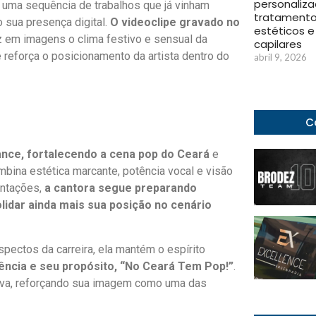
personaliz
 uma sequência de trabalhos que já vinham
tratament
 sua presença digital.
O videoclipe gravado no
estéticos e
duz em imagens o clima festivo e sensual da
capilares
 reforça o posicionamento da artista dentro do
abril 9, 2026
C
nce, fortalecendo a cena pop do Ceará
e
bina estética marcante, potência vocal e visão
entações,
a cantora segue preparando
idar ainda mais sua posição no cenário
pectos da carreira, ela mantém o espírito
ência e seu propósito, “No Ceará Tem Pop!”
.
iva, reforçando sua imagem como uma das
.