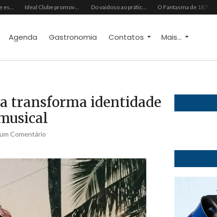
Grupo Chocolate estreia na Europa com primeira turnê internacional
Ideal Clube promove programação especial para celebrar o Dia dos Pais com música, gastronomia e lazer para toda a família
Do vaidoso ao prático: veja lista com ideias de presentes Avon para cada perfil de pai
O Fantasma de 1877 e o Alerta de 2027: O Reciprocidalismo Como Escudo Contra o Novo El NiñoPh.D. Nizomar Falcão
Agenda
Gastronomia
Contatos
Mais...
a transforma identidade
musical
um Comentário