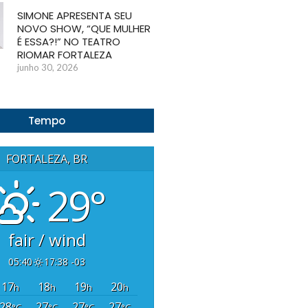
SIMONE APRESENTA SEU
NOVO SHOW, “QUE MULHER
É ESSA?!” NO TEATRO
RIOMAR FORTALEZA
junho 30, 2026
Tempo
FORTALEZA, BR
29°
fair / wind
05:40
17:38 -03
17
18
19
20
h
h
h
h
28
27
27
27
°C
°C
°C
°C