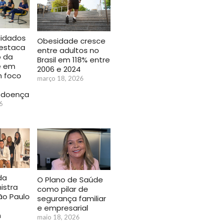
idados
Obesidade cresce
estaca
entre adultos no
 da
Brasil em 118% entre
e em
2006 e 2024
 foco
março 18, 2026
 doença
6
da
O Plano de Saúde
istra
como pilar de
ão Paulo
segurança familiar
e empresarial
m
maio 18, 2026