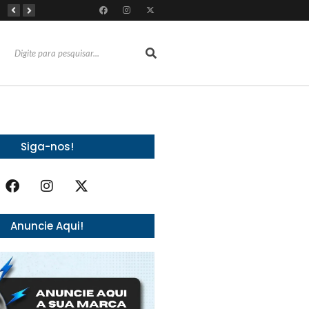
Almoço e churrasco de Dia dos Pais impulsionam vendas no varejo alimentar
Do sucesso nas redes sociais à revelação no cenário musical, Beniicio Abraão lança “Me Perdeu”
RioMar Fortaleza recebe superagenda de shows nacionais no mês dos Pais
Siga-nos!
Anuncie Aqui!