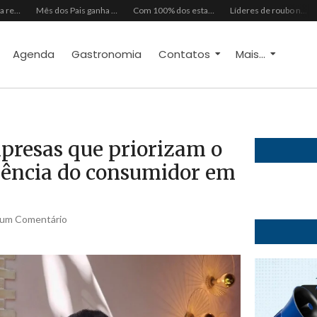
RioMar Fortaleza recebe superagenda de shows nacionais no mês dos Pais
Mês dos Pais ganha programação especial com atrações gratuitas para toda a família no Shopping Maranguape
Com 100% dos estandes comercializados, Feira Regional da Beleza reunirá mais de 500 marcas no Centro de Eventos do CE em outubro
Líderes de roubo no país, Chevrolet Ônix e Prisma, Hyundai HB20 e Ford Ka enfrentam escassez de peças originais
Agenda
Gastronomia
Contatos
Mais...
presas que priorizam o
iência do consumidor em
um Comentário