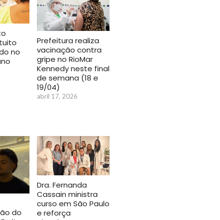
to
Prefeitura realiza
tuito
vacinação contra
ado no
gripe no RioMar
ano
Kennedy neste final
de semana (18 e
19/04)
abril 17, 2026
Dra. Fernanda
Cassain ministra
curso em São Paulo
ão do
e reforça