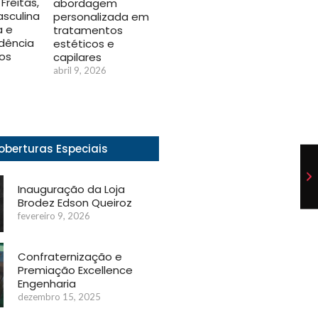
Freitas,
abordagem
sculina
personalizada em
a e
tratamentos
dência
estéticos e
os
capilares
abril 9, 2026
oberturas Especiais
Inauguração da Loja
Brodez Edson Queiroz
fevereiro 9, 2026
Confraternização e
Premiação Excellence
Engenharia
dezembro 15, 2025