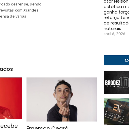
ator Nelson 
ercado cearense, sendo
estética ma
revistas com grandes
ganha forç
rensa de várias
reforça ten
de resultad
naturais
abril 6, 2026
C
nados
 recebe
Emerson Ceará