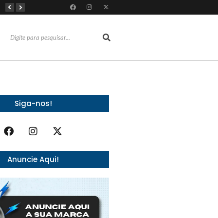
Reconhecimentos consolidam legado do Grupo Raymundo da Fonte ao completar 80 anos
Dia Mundial da Amamentação inspira programação da SOCEP durante o Agosto Dourado e reforça importância do apoio contínuo às mães
Dia dos Pais: Grupo Alchymist transforma data em experiência com aventura, gastronomia e lazer em família
Siga-nos!
Anuncie Aqui!