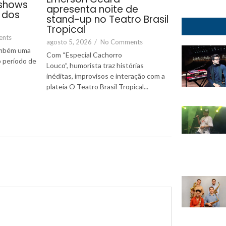
shows
apresenta noite de
 dos
stand-up no Teatro Brasil
Tropical
ents
agosto 5, 2026
/
No Comments
também uma
Com “Especial Cachorro
o período de
Louco”, humorista traz histórias
inéditas, improvisos e interação com a
plateia O Teatro Brasil Tropical...