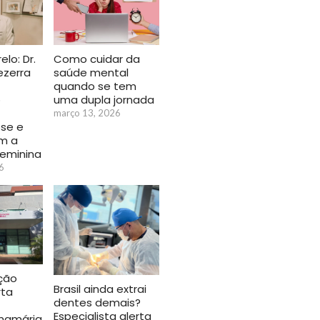
Como cuidar da
lo: Dr.
saúde mental
ezerra
quando se tem
uma dupla jornada
o
março 13, 2026
se e
m a
feminina
6
ção
Brasil ainda extrai
rta
dentes demais?
Especialista alerta
mamária