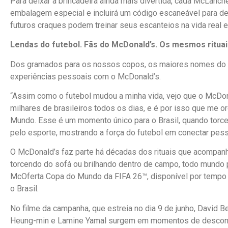
Para deixar a brincadeira ainda mais divertida, cada McLan
embalagem especial e incluirá um código escaneável para des
futuros craques podem treinar seus escanteios na vida real 
Lendas do futebol. Fãs do McDonald’s. Os mesmos rituai
Dos gramados para os nossos copos, os maiores nomes do 
experiências pessoais com o McDonald’s.
“Assim como o futebol mudou a minha vida, vejo que o McDona
milhares de brasileiros todos os dias, e é por isso que me 
Mundo. Esse é um momento único para o Brasil, quando torc
pelo esporte, mostrando a força do futebol em conectar pes
O McDonald’s faz parte há décadas dos rituais que acompanh
torcendo do sofá ou brilhando dentro de campo, todo mundo
McOferta Copa do Mundo da FIFA 26™, disponível por tempo l
o Brasil.
No filme da campanha, que estreia no dia 9 de junho, David B
Heung-min e Lamine Yamal surgem em momentos de descont