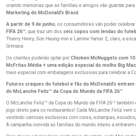
criando memórias que as famílias e amigos vão guardar para
Marketing do McDonald’s Brasil
.
A partir de 9 de junho
, os consumidores vão poder celebrar
FIFA 26™
, que traz um dos
seis copos com lendas do futeb
Thierry Henry, Son Heung-min e Lamine Yamal. E, claro, a esc
Grimace.
Os clientes poderão optar por
Chicken McNuggets com 10 
McFritas Média + uma edição especial do molho Big Mac 
mais especial com embalagens exclusivas para celebrar a C
Futuros craques do futebol e fãs do McDonald’s entr
do McLanche Feliz™ da Copa do Mundo da FIFA 26™
O McLanche Feliz™ da Copa do Mundo da FIFA 26™ também en
jogo direto para os restaurantes! Cada McLanche Feliz vem
vestindo camisas exclusivas com cores, estampas, escudos,
A campanha convida as famílias do mundo inteiro a entrarem 