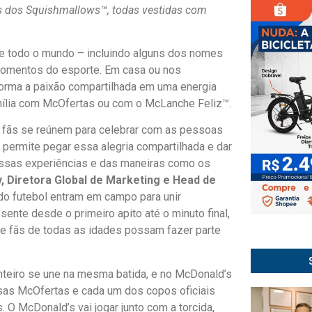
s dos Squishmallows™, todas vestidas com
e todo o mundo – incluindo alguns dos nomes
 momentos do esporte. Em casa ou nos
forma a paixão compartilhada em uma energia
mília com McOfertas ou com o McLanche Feliz™.
e fãs se reúnem para celebrar com as pessoas
permite pegar essa alegria compartilhada e dar
ossas experiências e das maneiras como os
, Diretora Global de Marketing e Head de
do futebol entram em campo para unir
ente desde o primeiro apito até o minuto final,
ue fãs de todas as idades possam fazer parte
teiro se une na mesma batida, e no McDonald’s
as McOfertas e cada um dos copos oficiais
. O McDonald’s vai jogar junto com a torcida,