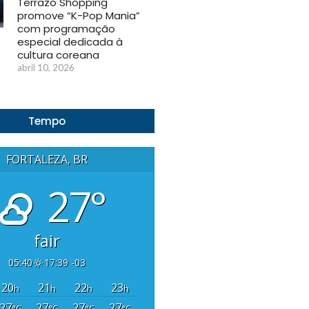
Terrazo Shopping
promove “K-Pop Mania”
com programação
especial dedicada à
cultura coreana
abril 10, 2026
Tempo
FORTALEZA, BR
27°
fair
05:40
17:39 -03
20
21
22
23
h
h
h
h
27
27
27
27
°C
°C
°C
°C