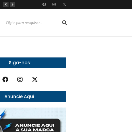
RioMar Fortaleza recebe superagenda de shows nacionais no mês dos Pais
Mês dos Pais ganha programação especial com atrações gratuitas para toda a família no Shopping Maranguape
Com 100% dos estandes comercializados, Feira Regional da Beleza reunirá mais de 500 marcas no Centro de Eventos do CE em outubro
Siga-nos!
Anuncie Aqui!