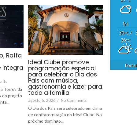
fri
30
/
°C
26
°C
o, Raffa
Ideal Clube promove
Forta
 integra
programação especial
para celebrar o Dia dos
Pais com música,
ents
gastronomia e lazer para
fa Torres dá
toda a família
 do projeto
agosto 6, 2026
/
No Comments
nta...
O Dia dos Pais será celebrado em clima
de confraternização no Ideal Clube. No
próximo domingo...