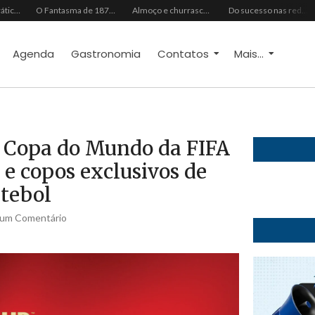
Do vaidoso ao prático: veja lista com ideias de presentes Avon para cada perfil de pai
O Fantasma de 1877 e o Alerta de 2027: O Reciprocidalismo Como Escudo Contra o Novo El NiñoPh.D. Nizomar Falcão
Almoço e churrasco de Dia dos Pais impulsionam vendas no varejo alimentar
Do sucesso nas redes sociais à revelação no cenário musical, Beniicio Abraão lança “Me Perdeu”
Agenda
Gastronomia
Contatos
Mais...
a Copa do Mundo da FIFA
e copos exclusivos de
utebol
um Comentário