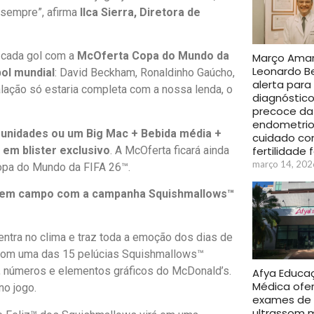
 sempre”, afirma
Ilca Sierra, Diretora de
 cada gol com a
McOferta Copa do Mundo da
Março Amare
Leonardo B
ol mundial
: David Beckham, Ronaldinho Gaúcho,
alerta para
alação só estaria completa com a nossa lenda, o
diagnóstic
precoce da
endometrio
unidades ou um Big Mac + Bebida média +
cuidado co
em blister exclusivo
. A McOferta ficará ainda
fertilidade 
março 14, 202
opa do Mundo da FIFA 26™.
am em campo com a campanha Squishmallows™
tra no clima e traz toda a emoção dos dias de
 com uma das 15 pelúcias Squishmallows™
 números e elementos gráficos do McDonald’s.
Afya Educa
Médica ofe
no jogo.
exames de
ultrassom 