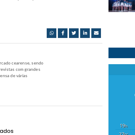
ercado cearense, sendo
revistas com grandes
rensa de várias
19
h
nados
27
°C