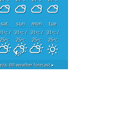
sat
sun
mon
tue
31
/
31
/
31
/
31
/
°C
°C
°C
°C
25
25
25
25
°C
°C
°C
°C
leza, BR
weather forecast ▸