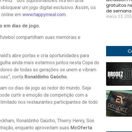
che Feliz™ dos Squishmallows virá em uma
gratuitos n
bloquear um jogo digital exclusivo. Assim, os
de semana
e online em
www.happymeal.com
.
março 13, 202
s em dias de jogo.
futebol compartilham suas memórias e
C
ld’s abre portas e cria oportunidades para
orgulha ainda mais estarmos juntos nesta Copa do
edores de todas as gerações se unem e vibram
soas”, conta
Ronaldinho Gaúcho
.
am os dias de jogo ao redor do mundo. Seja
 pode curtir a emoção da competição com a
imitado nos restaurantes participantes de todo
eckham, Ronaldinho Gaúcho, Thierry Henry, Son
ração, enquanto aproveitam suas
McOferta