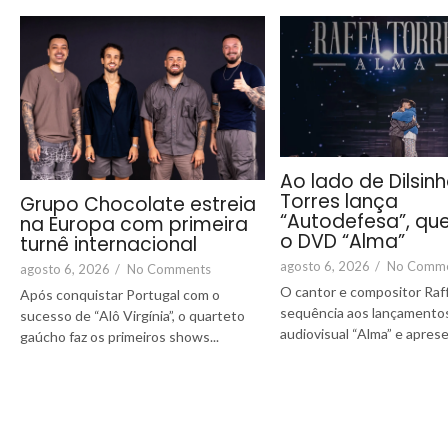
Ao lado de Dilsinh
Torres lança
Grupo Chocolate estreia
“Autodefesa”, que
na Europa com primeira
o DVD “Alma”
turnê internacional
agosto 6, 2026
/
No Comm
agosto 6, 2026
/
No Comments
O cantor e compositor Raf
Após conquistar Portugal com o
sequência aos lançamentos
sucesso de “Alô Virgínia”, o quarteto
audiovisual “Alma” e aprese
gaúcho faz os primeiros shows...