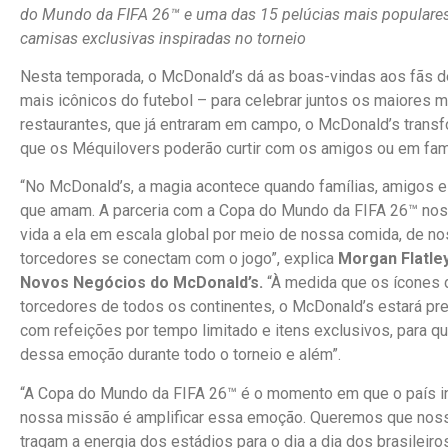
do Mundo da FIFA 26™ e uma das 15 pelúcias mais populare
camisas exclusivas inspiradas no torneio
Nesta temporada, o McDonald’s dá as boas-vindas aos fãs d
mais icônicos do futebol – para celebrar juntos os maiores
restaurantes, que já entraram em campo, o McDonald’s trans
que os Méquilovers poderão curtir com os amigos ou em fa
“No McDonald’s, a magia acontece quando famílias, amigos 
que amam. A parceria com a Copa do Mundo da FIFA 26™ nos 
vida a ela em escala global por meio de nossa comida, de n
torcedores se conectam com o jogo”, explica
Morgan Flatley
Novos Negócios do McDonald’s.
“À medida que os ícones 
torcedores de todos os continentes, o McDonald’s estará pres
com refeições por tempo limitado e itens exclusivos, para q
dessa emoção durante todo o torneio e além”.
“A Copa do Mundo da FIFA 26™ é o momento em que o país in
nossa missão é amplificar essa emoção. Queremos que noss
tragam a energia dos estádios para o dia a dia dos brasileiros