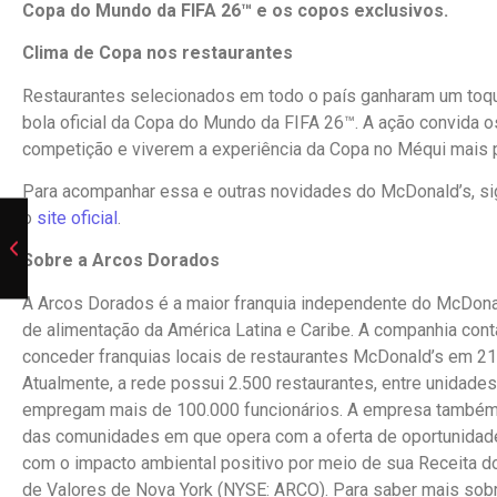
Copa do Mundo da FIFA 26™ e os copos exclusivos.
Clima de Copa nos restaurantes
Restaurantes selecionados em todo o país ganharam um toq
bola oficial da Copa do Mundo da FIFA 26™. A ação convida 
competição e viverem a experiência da Copa no Méqui mais 
Para acompanhar essa e outras novidades do McDonald’s, sig
o
site oficial
.
Sobre a Arcos Dorados
A Arcos Dorados é a maior franquia independente do McDonal
de alimentação da América Latina e Caribe. A companhia conta
conceder franquias locais de restaurantes McDonald’s em 21 
Atualmente, a rede possui 2.500 restaurantes, entre unidade
empregam mais de 100.000 funcionários. A empresa també
das comunidades em que opera com a oferta de oportunidad
com o impacto ambiental positivo por meio de sua Receita do
de Valores de Nova York (NYSE: ARCO). Para saber mais sobr