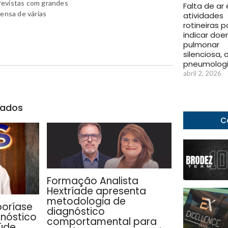
revistas com grandes
Falta de ar
rensa de várias
atividades
rotineiras 
indicar doe
pulmonar
silenciosa, 
pneumologi
abril 2, 2026
nados
C
Formação Analista
Hextríade apresenta
metodologia de
poríase
diagnóstico
gnóstico
comportamental para
úde