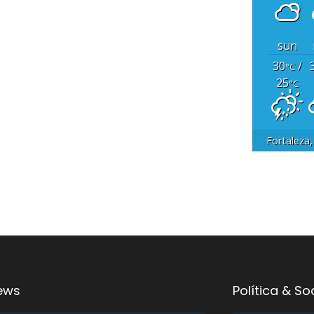
sun
30
/
°C
25
°C
Fortaleza
ews
Política & S