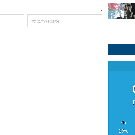
4
h
26
°C