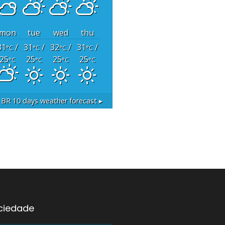
mon
tue
wed
thu
31
/
31
/
32
/
31
/
°C
°C
°C
°C
25
25
25
25
°C
°C
°C
°C
, BR
10 days weather forecast ▸
ociedade