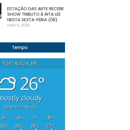
ESTAÇÃO DAS ARTE RECEBE
SHOW TRIBUTO À RITA LEE
NESTA SEXTA-FEIRA (08)
maio 4, 2026
Tempo
FORTALEZA, BR
26°
mostly cloudy
05:40
17:38 -03
5
6
7
8
h
h
h
h
26
26
26
27
°C
°C
°C
°C