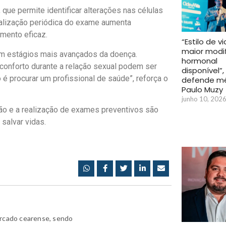
que permite identificar alterações nas células
ealização periódica do exame aumenta
amento eficaz.
“Estilo de v
maior modi
em estágios mais avançados da doença.
hormonal
conforto durante a relação sexual podem ser
disponível”,
ão é procurar um profissional de saúde”, reforça o
defende m
Paulo Muzy
junho 10, 202
ão e a realização de exames preventivos são
salvar vidas.
ercado cearense, sendo