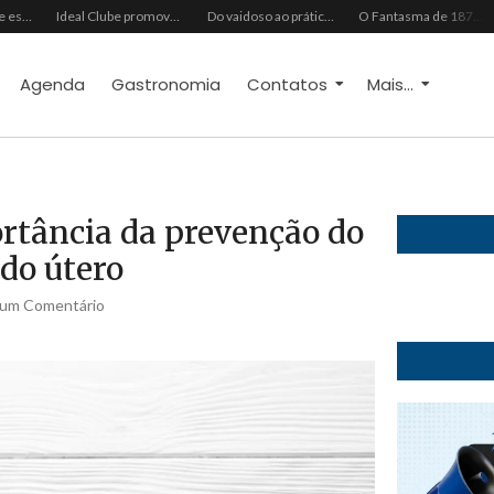
Grupo Chocolate estreia na Europa com primeira turnê internacional
Ideal Clube promove programação especial para celebrar o Dia dos Pais com música, gastronomia e lazer para toda a família
Do vaidoso ao prático: veja lista com ideias de presentes Avon para cada perfil de pai
O Fantasma de 1877 e o Alerta de 2027: O Reciprocidalismo Como Escudo Contra o Novo El NiñoPh.D. Nizomar Falcão
Agenda
Gastronomia
Contatos
Mais...
ortância da prevenção do
 do útero
um Comentário