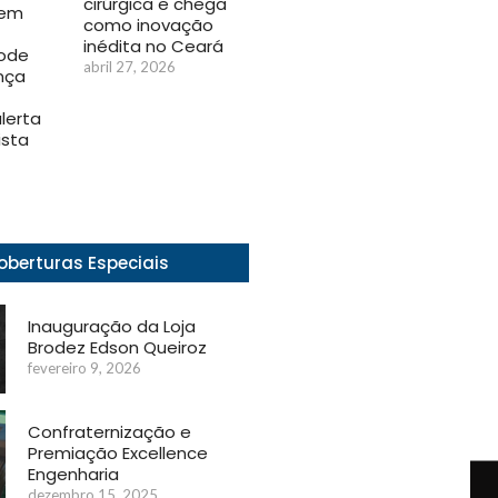
cirúrgica e chega
 em
como inovação
inédita no Ceará
pode
abril 27, 2026
nça
alerta
sta
oberturas Especiais
Inauguração da Loja
Brodez Edson Queiroz
fevereiro 9, 2026
Confraternização e
Premiação Excellence
Engenharia
dezembro 15, 2025