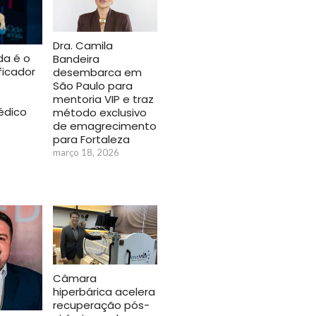
Dra. Camila
ida é o
Bandeira
ficador
desembarca em
São Paulo para
mentoria VIP e traz
édico
método exclusivo
de emagrecimento
para Fortaleza
6
março 18, 2026
Câmara
hiperbárica acelera
recuperação pós-