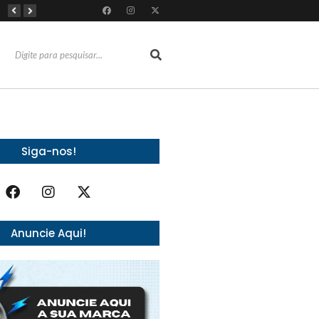
Almoço e churrasco de Dia dos Pais impulsionam vendas no varejo alimentar
Do sucesso nas redes sociais à revelação no cenário musical, Beniicio Abraão lança “Me Perdeu”
RioMar Fortaleza recebe superagenda de shows nacionais no mês dos Pais
Siga-nos!
Anuncie Aqui!