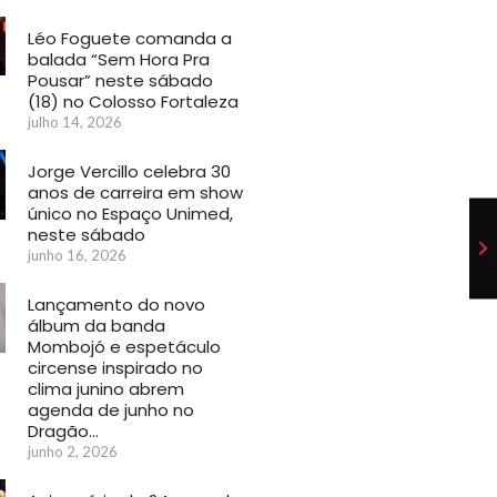
Léo Foguete comanda a
balada “Sem Hora Pra
Pousar” neste sábado
(18) no Colosso Fortaleza
julho 14, 2026
Jorge Vercillo celebra 30
anos de carreira em show
único no Espaço Unimed,
neste sábado
junho 16, 2026
Lançamento do novo
álbum da banda
Mombojó e espetáculo
circense inspirado no
clima junino abrem
agenda de junho no
Dragão…
junho 2, 2026