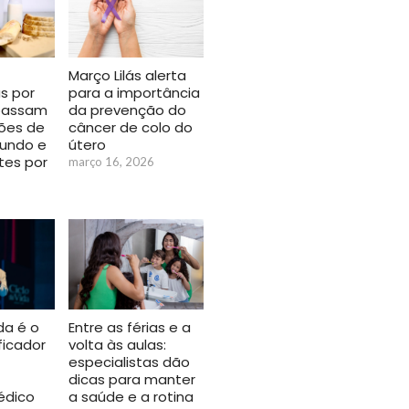
Março Lilás alerta
para a importância
s por
da prevenção do
passam
câncer de colo do
hões de
útero
undo e
tes por
março 16, 2026
Entre as férias e a
ida é o
volta às aulas:
ficador
especialistas dão
dicas para manter
a saúde e a rotina
édico