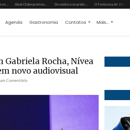
Grupo Chocolate estreia na Europa com primeira turnê internacional
Ideal Clube promove programação especial para celebrar o Dia dos Pais com música, gastronomia e lazer para toda a família
Do vaidoso ao prático: veja lista com ideias de presentes Avon para cada perfil de pai
O Fantasma de 1877 e o Alerta de 2027: O Reciprocidalismo Como Escudo Contra o Novo El NiñoPh.D. Nizomar Falcão
Agenda
Gastronomia
Contatos
Mais...
m Gabriela Rocha, Nívea
em novo audiovisual
um Comentário