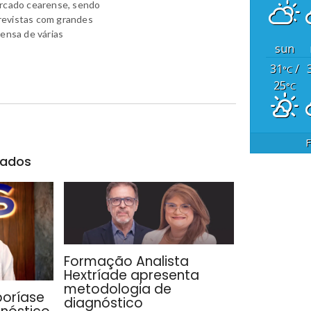
ercado cearense, sendo
revistas com grandes
rensa de várias
sun
31
/
°C
25
°C
F
nados
Formação Analista
Hextríade apresenta
metodologia de
poríase
diagnóstico