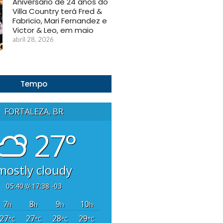
Aniversário de 24 anos do
Villa Country terá Fred &
Fabricio, Mari Fernandez e
Victor & Leo, em maio
abril 28, 2026
Tempo
FORTALEZA, BR
27°
mostly cloudy
05:40
17:38 -03
7
8
9
10
h
h
h
h
27
27
28
29
°C
°C
°C
°C