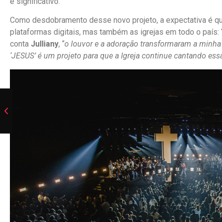
e significativo.
Como desdobramento desse novo projeto, a expectativa é 
plataformas digitais, mas também as igrejas em todo o país: 
conta
Julliany
, “
o louvor e a adoração transformaram a minha 
‘JESUS’ é um projeto para que a Igreja continue cantando e