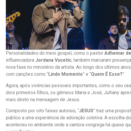
Personalidades do meio gospel, como o pastor
Adhemar d
influenciadora
Jordana Vucetic
, também marcaram presença 
nova fase no ministério da artista. Ao longo dos últimos ano
com canções como “
Lindo Momento
” e “
Quem É Esse?
”.
Agora, após vivências pessoais importantes, como o seu c
dois primeiros filhos, os gêmeos Maria e José, Julliany apr
mais direto na mensagem de Jesus.
Composto por oito faixas autorais, “
JESUS
” traz uma propos
público a uma experiência de adoração coletiva. A escolha do
aconteceu no ambiente onde a cantora congrega há quase qua