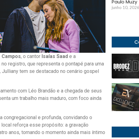
Paulo Muzy
junho 10, 202
C
e Campos
, o cantor
Isaías Saad
e a
no registro, que representa o pontapé para uma
s, Julliany tem se destacado no cenário gospel
asamento com Léo Brandão e a chegada de seus
esenta um trabalho mais maduro, com foco ainda
ta congregacional e profunda, convidando o
 local reforça esse propósito: a gravação
tro anos, tornando o momento ainda mais íntimo