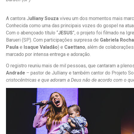
A cantora J
ulliany Souza
viveu um dos momentos mais marcant
Conhecida como uma das principais vozes do gospel na atualid
Com o abençoado título “
JESUS
”, o projeto foi filmado na I
Barueri (SP). Com participações surpresa de
Gabriela Rocha
Paula
e
Isaque Valadão
) e
Caettano
, além de colaboraçõe
marcado por intensa entrega e adoração.
O registro reuniu mais de mil pessoas, que cantaram a pl
Andrade
– pastor de Julliany e também cantor do Projeto Sol
cristocêntricas e que adoram a Deus não de acordo com o q