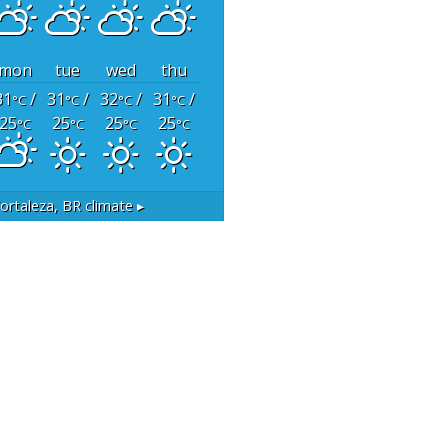
mon
tue
wed
thu
31
/
31
/
32
/
31
/
°C
°C
°C
°C
25
25
25
25
°C
°C
°C
°C
ortaleza, BR
climate ▸