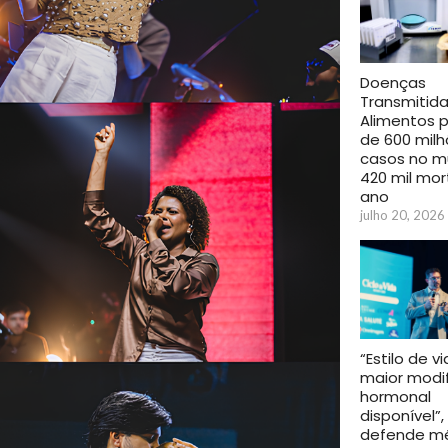
Doenças
Transmitida
Alimentos 
de 600 mil
casos no m
420 mil mor
ano
julho 20, 2026
“Estilo de v
maior modi
hormonal
disponível”,
defende m