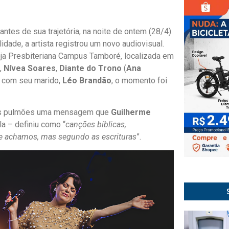
es de sua trajetória, na noite de ontem (28/4).
ade, a artista registrou um novo audiovisual.
greja Presbiteriana Campus Tamboré, localizada em
,
Nívea Soares
,
Diante do Trono
(
Ana
s com seu marido,
Léo Brandão
, o momento foi
enos pulmões uma mensagem que
Guilherme
a – definiu como “
canções bíblicas,
ue achamos, mas segundo as escrituras
”.