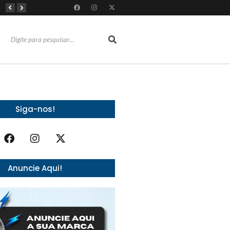
Almoço e churrasco de Dia dos Pais impulsionam vendas no varejo alimentar
Do sucesso nas redes sociais à revelação no cenário musical, Beniicio Abraão lança “Me Perdeu”
RioMar Fortaleza recebe superagenda de shows nacionais no mês dos Pais
Siga-nos!
Anuncie Aqui!