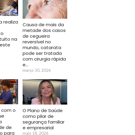
a realiza
Causa de mais da
metade dos casos
to
de cegueira
tuito na
reversível no
este
mundo, catarata
pode ser tratada
6
com cirurgia rápida
e…
março 30, 2026
a com o
O Plano de Saúde
ue
como pilar de
a
segurança familiar
de de
e empresarial
o para
maio 18, 2026