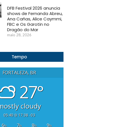
DFB Festival 2026 anuncia
shows de Fernanda Abreu,
Ana Cañas, Alice Caymmi,
FBC e Os Garotin no
Dragão do Mar
maio 28, 2026
Tempo
FORTALEZA, BR
27°
mostly cloudy
05:40
17:38 -03
6
7
8
9
h
h
h
h