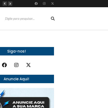
Do vaidoso ao prático: veja lista com ideias de presentes Avon para cada perfil de pai
O Fantasma de 1877 e o Alerta de 2027: O Reciprocidalismo Como Escudo Contra o Novo El NiñoPh.D. Nizomar Falcão
Almoço e churrasco de Dia dos Pais impulsionam vendas no varejo alimentar
Siga-nos!
Anuncie Aqui!