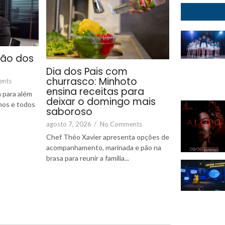
são dos
Dia dos Pais com
churrasco: Minhoto
ents
ensina receitas para
 para além
deixar o domingo mais
lhos e todos
saboroso
agosto 7, 2026
/
No Comments
Chef Théo Xavier apresenta opções de
acompanhamento, marinada e pão na
brasa para reunir a família...