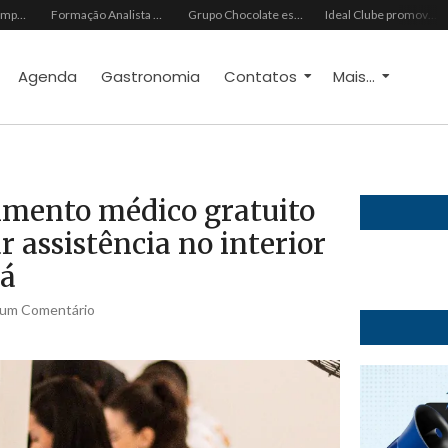
III Encontro de Empreendedorismo Socioambiental e Negócios de Impacto abre inscrições gratuitas para edição 2026
Formação Analista Hextríade apresenta metodologia de diagnóstico comportamental para transformar a gestão de pessoas
Grupo Chocolate estreia na Europa com primeira turnê internacional
Ideal Clube promove programação especial para celebrar o Dia dos Pais com música, gastronomia e lazer para toda a família
Agenda
Gastronomia
Contatos
Mais...
dimento médico gratuito
 assistência no interior
rá
um Comentário