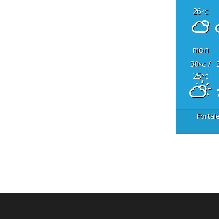
26
°C
mon
30
/
°C
25
°C
Fortal