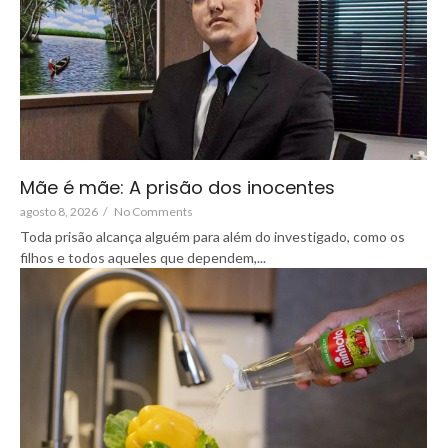
Mãe é mãe: A prisão dos inocentes
agosto 8, 2026
/
No Comments
Toda prisão alcança alguém para além do investigado, como os
filhos e todos aqueles que dependem,...