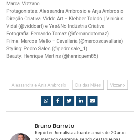
Marca: Vizzano
Protagonistas: Alessandra Ambrosio e Anja Ambrosio
Direção Criativa: Viddo Art – Klebber Toledo | Vinicius
Vidal (@viddoart) e Yes&No Indústria Criativa
Fotografia: Fernando Tomaz (@fernandotomaz)
Filme: Marcos Mello – Cavallaria (@marcoscavallaria)
Styling: Pedro Sales (@pedrosale_1)
Beauty: Henrique Martins (@henriquem85)
Alessandra e Anja Ambrosio
Dia das Mães
Vizzano
Bruno Barreto
Repórter Jornalista atuante a mais de 20 anos
no mercado cearense, sendo destaque nas