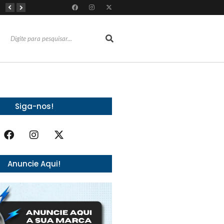
RioMar Fortaleza recebe superagenda de shows nacionais no mês dos Pais
Mês dos Pais ganha programação especial com atrações gratuitas para toda a família no Shopping Maranguape
Com 100% dos estandes comercializados, Feira Regional da Beleza reunirá mais de 500 marcas no Centro de Eventos do CE em outubro
Siga-nos!
Anuncie Aqui!