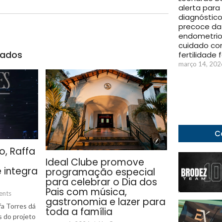
alerta para
diagnóstic
precoce da
endometrio
cuidado co
nados
fertilidade 
março 14, 202
C
o, Raffa
Ideal Clube promove
 integra
programação especial
para celebrar o Dia dos
Pais com música,
ents
gastronomia e lazer para
fa Torres dá
toda a família
 do projeto