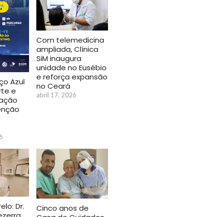
Com telemedicina
ampliada, Clínica
SiM inaugura
unidade no Eusébio
e reforça expansão
ço Azul
no Ceará
rte e
abril 17, 2026
zação
enção
6
lo: Dr.
Cinco anos de
ezerra