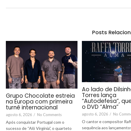
Posts Relacio
Ao lado de Dilsinh
Torres lança
Grupo Chocolate estreia
“Autodefesa”, que
na Europa com primeira
o DVD “Alma”
turnê internacional
agosto 6, 2026
/
No Comm
agosto 6, 2026
/
No Comments
O cantor e compositor Raf
Após conquistar Portugal com o
sequência aos lançamentos
sucesso de “Alô Virgínia”, o quarteto