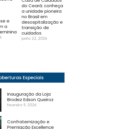
Casa de Cuidados
do Ceará: conheça
o
a unidade pioneira
no Brasil em
se e
desospitalização e
m a
transição de
feminina
cuidados
6
junho 22, 2026
oberturas Especiais
Inauguração da Loja
Brodez Edson Queiroz
fevereiro 9, 2026
Confraternização e
Premiação Excellence