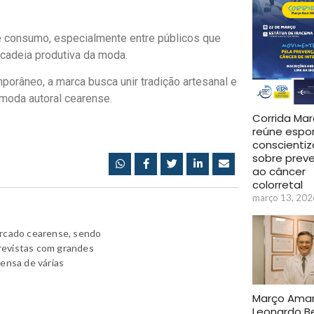
 consumo, especialmente entre públicos que
 cadeia produtiva da moda.
porâneo, a marca busca unir tradição artesanal e
moda autoral cearense.
Corrida Mar
reúne espo
conscienti
sobre prev
ao câncer
colorretal
março 13, 202
ercado cearense, sendo
revistas com grandes
rensa de várias
Março Amare
Leonardo B