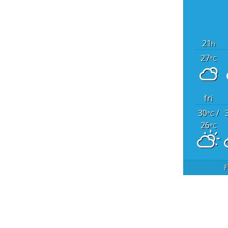
21
h
27
°C
fri
30
/
°C
26
°C
F