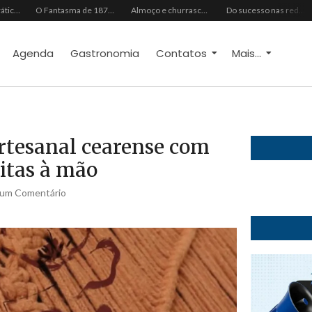
Do vaidoso ao prático: veja lista com ideias de presentes Avon para cada perfil de pai
O Fantasma de 1877 e o Alerta de 2027: O Reciprocidalismo Como Escudo Contra o Novo El NiñoPh.D. Nizomar Falcão
Almoço e churrasco de Dia dos Pais impulsionam vendas no varejo alimentar
Do sucesso nas redes sociais à revelação no cenário musical, Beniicio Abraão lança “Me Perdeu”
Agenda
Gastronomia
Contatos
Mais...
artesanal cearense com
eitas à mão
um Comentário