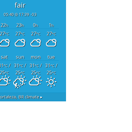
fair
05:40
17:39 -03
22
23
0
1
h
h
h
h
27
27
27
27
°C
°C
°C
°C
sat
sun
mon
tue
31
/
31
/
31
/
31
/
°C
°C
°C
°C
25
25
25
25
°C
°C
°C
°C
ortaleza, BR
climate ▸