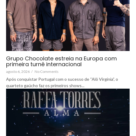
Grupo Chocolate estreia na Europa com
primeira turnê internacional
agosto 6, 2026
/
No Comments
Após conquistar Portugal com o sucesso de “Alô Virgínia”, o
quarteto gaúcho faz os primeiros shows...