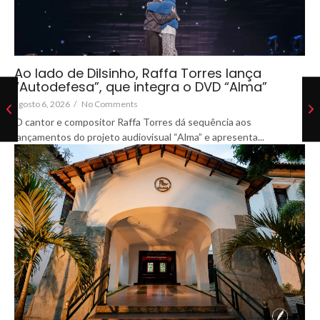
Ao lado de Dilsinho, Raffa Torres lança
“Autodefesa”, que integra o DVD “Alma”
agosto 6, 2026
/
No Comments
O cantor e compositor Raffa Torres dá sequência aos
lançamentos do projeto audiovisual “Alma” e apresenta...