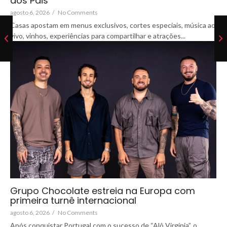
dos Pais
agosto 6, 2026
/
No Comments
Casas apostam em menus exclusivos, cortes especiais, música ao
vivo, vinhos, experiências para compartilhar e atrações...
Grupo Chocolate estreia na Europa com
primeira turnê internacional
agosto 6, 2026
/
No Comments
Após conquistar Portugal com o sucesso de “Alô Virgínia”, o