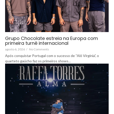
Grupo Chocolate estreia na Europa com
primeira turnê internacional
agosto 6, 2026
/
No Comments
Após conquistar Portugal com o sucesso de “Alô Virgínia”, o
quarteto gaúcho faz os primeiros shows...