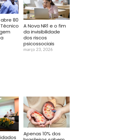
 abre 80
 Técnico
A Nova NR1 e o fim
agem
da invisibilidade
za
dos riscos
psicossociais
março 23, 2026
Apenas 10% dos
idados
brasileiros sabem