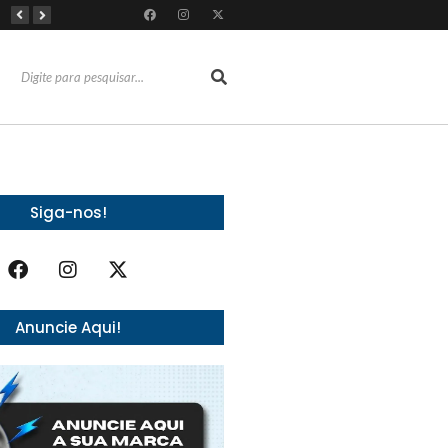
Do sucesso nas redes sociais à revelação no cenário musical, Beniicio Abraão lança “Me Perdeu”
RioMar Fortaleza recebe superagenda de shows nacionais no mês dos Pais
Mês dos Pais ganha programação especial com atrações gratuitas para toda a família no Shopping Maranguape
Siga-nos!
Anuncie Aqui!