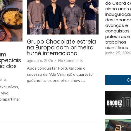
do Ceará c
cinco anos
inauguraçã
destacand
avanços e
conquistas
palestras e
Grupo Chocolate estreia
trabalhos
na Europa com primeira
científicos
turnê internacional
junho 25, 202
ram
peciais
agosto 6, 2026
/
No Comments
ia dos
Após conquistar Portugal com o
sucesso de “Alô Virgínia”, o quarteto
C
ents
gaúcho faz os primeiros shows...
xclusivos,
 vivo,
compartilhar