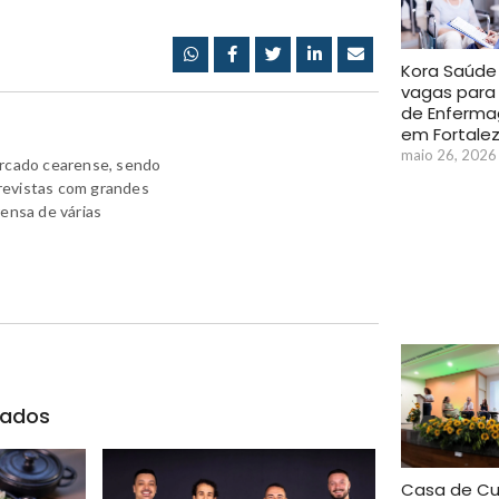
Kora Saúde
vagas para
de Enferm
em Fortale
maio 26, 2026
ercado cearense, sendo
revistas com grandes
rensa de várias
nados
Casa de Cu