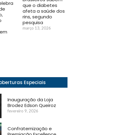
elebra
que o diabetes
 de
afeta a saúde dos
o,
rins, segundo
o
pesquisa
março 13, 2026
 em
6
oberturas Especiais
Inauguração da Loja
Brodez Edson Queiroz
fevereiro 9, 2026
Confraternização e
Premiação Excellence