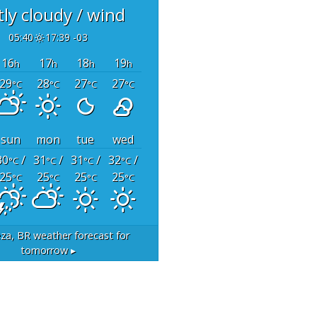
tly cloudy / wind
05:40
17:39 -03
16
17
18
19
h
h
h
h
29
28
27
27
°C
°C
°C
°C
sun
mon
tue
wed
30
/
31
/
31
/
32
/
°C
°C
°C
°C
25
25
25
25
°C
°C
°C
°C
eza, BR
weather forecast for
tomorrow ▸