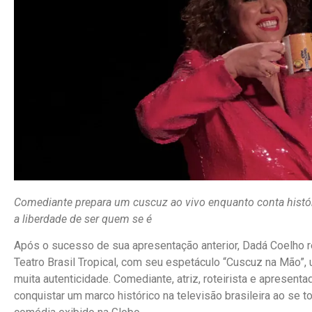
Comediante prepara um cuscuz ao vivo enquanto conta históri
a liberdade de ser quem se é
Após o sucesso de sua apresentação anterior, Dadá Coelho ret
Teatro Brasil Tropical, com seu espetáculo “Cuscuz na Mão”, 
muita autenticidade. Comediante, atriz, roteirista e apresent
conquistar um marco histórico na televisão brasileira ao se t