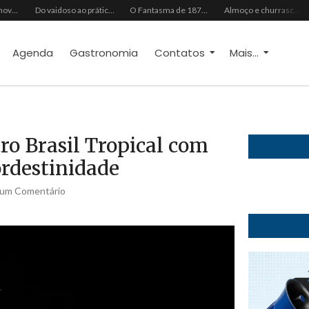
Ideal Clube promove programação especial para celebrar o Dia dos Pais com música, gastronomia e lazer para toda a família
Do vaidoso ao prático: veja lista com ideias de presentes Avon para cada perfil de pai
O Fantasma de 1877 e o Alerta de 2027: O Reciprocidalismo Como Escudo Contra o Novo El NiñoPh.D. Nizomar Falcão
Almoço e churrasco de Dia dos Pais impulsionam vendas no varejo alimentar
Agenda
Gastronomia
Contatos
Mais...
ro Brasil Tropical com
rdestinidade
um Comentário