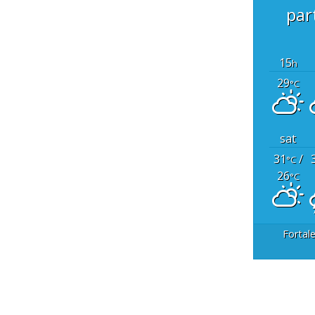
par
15
h
29
°C
sat
31
/
°C
26
°C
Fortal