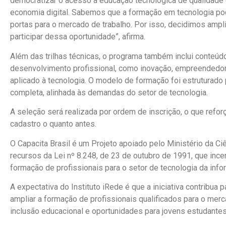
democratizar o acesso à educação tecnológica de qualidade 
economia digital. Sabemos que a formação em tecnologia pode 
portas para o mercado de trabalho. Por isso, decidimos amp
participar dessa oportunidade”, afirma.
Além das trilhas técnicas, o programa também inclui conteú
desenvolvimento profissional, como inovação, empreendedori
aplicado à tecnologia. O modelo de formação foi estruturado
completa, alinhada às demandas do setor de tecnologia.
A seleção será realizada por ordem de inscrição, o que refor
cadastro o quanto antes.
O Capacita Brasil é um Projeto apoiado pelo Ministério da Ci
recursos da Lei nº 8.248, de 23 de outubro de 1991, que inc
formação de profissionais para o setor de tecnologia da info
A expectativa do Instituto iRede é que a iniciativa contribua
ampliar a formação de profissionais qualificados para o me
inclusão educacional e oportunidades para jovens estudantes