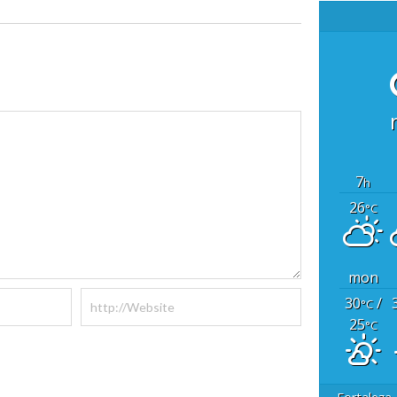
7
h
26
°C
mon
30
/
°C
25
°C