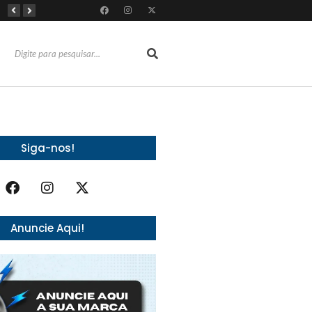
Do vaidoso ao prático: veja lista com ideias de presentes Avon para cada perfil de pai
O Fantasma de 1877 e o Alerta de 2027: O Reciprocidalismo Como Escudo Contra o Novo El NiñoPh.D. Nizomar Falcão
Almoço e churrasco de Dia dos Pais impulsionam vendas no varejo alimentar
Siga-nos!
Anuncie Aqui!