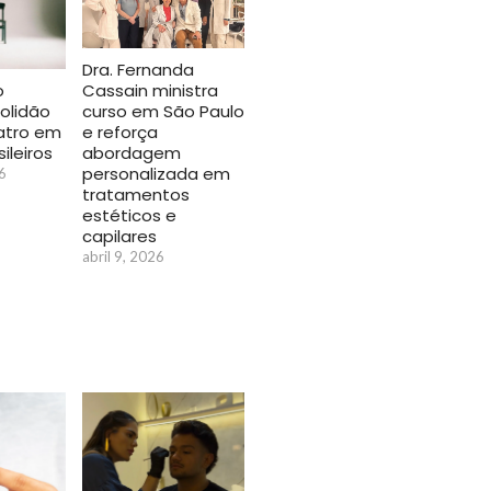
Dra. Fernanda
o
Cassain ministra
solidão
curso em São Paulo
atro em
e reforça
ileiros
abordagem
personalizada em
6
tratamentos
estéticos e
capilares
abril 9, 2026