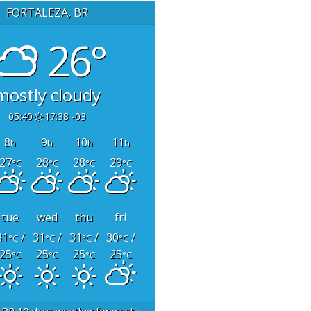
FORTALEZA, BR
26°
mostly cloudy
05:40
17:38 -03
8
9
10
11
h
h
h
h
27
28
28
29
°C
°C
°C
°C
tue
wed
thu
fri
31
/
31
/
31
/
30
/
°C
°C
°C
°C
25
25
25
25
°C
°C
°C
°C