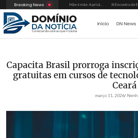
Breaking News
Do sucesso nas redes sociais à revelação no cenário musical, Beniicio Abraão lança “Me Perdeu”
Davizão ganha os holofotes no Samba Brasil 20 Anos ao lado de grandes nomes do gênero
Mãe é mãe: A prisão dos inocentes
Início
DN News
Capacita Brasil prorroga inscri
gratuitas em cursos de tecnol
Ceará
março 11, 2026
Nenh
/