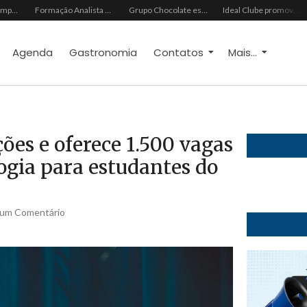
III Encontro de Empreendedorismo Socioambiental e Negócios de Impacto abre inscrições gratuitas para edição 2026
Formação Analista Hextríade apresenta metodologia de diagnóstico comportamental para transformar a gestão de pessoas
Grupo Chocolate estreia na Europa com primeira turnê internacional
Ideal Clube promove programação especial para celebrar o Dia dos Pais com música, gastronomia e lazer para toda a família
Agenda
Gastronomia
Contatos
Mais...
ções e oferece 1.500 vagas
ogia para estudantes do
um Comentário