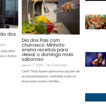
são dos
Dia dos Pais com
churrasco: Minhoto
ents
ensina receitas para
 para além
deixar o domingo mais
lhos e todos
saboroso
agosto 7, 2026
/
No Comments
Chef Théo Xavier apresenta opções de
acompanhamento, marinada e pão na
brasa para reunir a família...