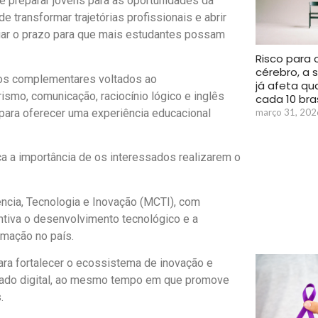
e preparar jovens para as oportunidades da
transformar trajetórias profissionais e abrir
liar o prazo para que mais estudantes possam
Risco para 
cérebro, a 
dos complementares voltados ao
já afeta qu
smo, comunicação, raciocínio lógico e inglês
cada 10 bras
março 31, 202
 para oferecer uma experiência educacional
ça a importância de os interessados realizarem o
ência, Tecnologia e Inovação (MCTI), com
entiva o desenvolvimento tecnológico e a
rmação no país.
 para fortalecer o ecossistema de inovação e
rcado digital, ao mesmo tempo em que promove
.