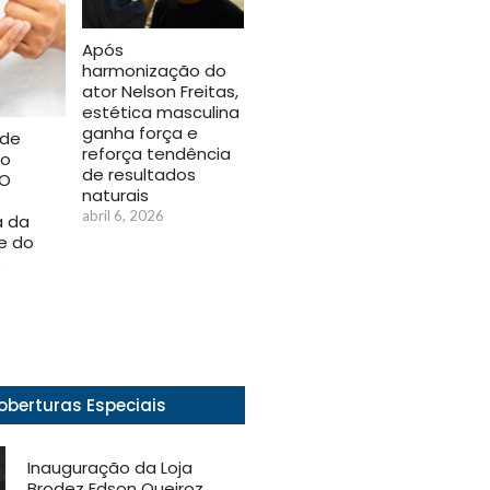
Após
harmonização do
ator Nelson Freitas,
estética masculina
ganha força e
 de
reforça tendência
ao
de resultados
IO
naturais
abril 6, 2026
a da
e do
o
oberturas Especiais
Inauguração da Loja
Brodez Edson Queiroz