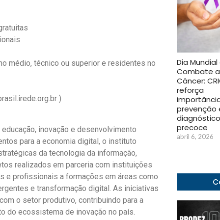
ratuitas
ionais
Dia Mundial
ino médio, técnico ou superior e residentes no
Combate 
Câncer: CR
reforça
asil.irede.org.br )
importânci
prevenção 
diagnóstic
precoce
a educação, inovação e desenvolvimento
abril 6, 2026
ntos para a economia digital, o instituto
ratégicas da tecnologia da informação,
tos realizados em parceria com instituições
ns e profissionais a formações em áreas como
C
entes e transformação digital. As iniciativas
om o setor produtivo, contribuindo para a
nto do ecossistema de inovação no país.