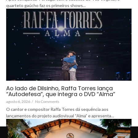
quarteto gaúcho faz os primeiros shows...
Ao lado de Dilsinho, Raffa Torres lança
“Autodefesa”, que integra o DVD “Alma”
agosto 6, 2026
/
No Comments
O cantor e compositor Raffa Torres dá sequência aos
lançamentos do projeto audiovisual “Alma” e apresenta...